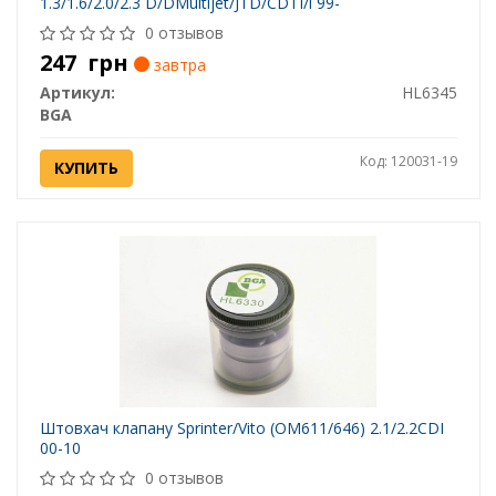
1.3/1.6/2.0/2.3 D/DMultijet/JTD/CDTI/i 99-
0 отзывов
247
грн
завтра
Артикул:
HL6345
BGA
Код: 120031-19
КУПИТЬ
Штовхач клапану Sprinter/Vito (OM611/646) 2.1/2.2CDI
00-10
0 отзывов