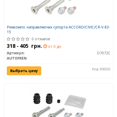
Ремкомпл. направляючих супорта ACCORD/CIVIC/CR-V 83-
15
0 отзывов
318 - 405
грн.
от 0 дн.
Артикул:
D7072C
AUTOFREN
Код: 306332
Выбрать цену