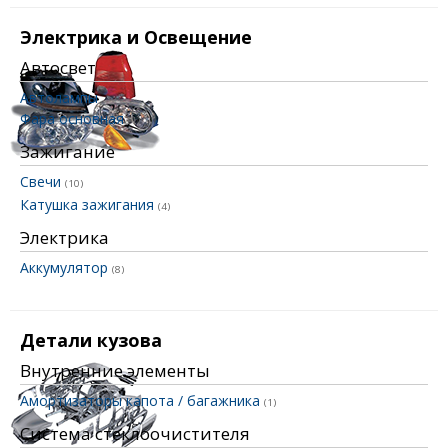
Электрика и Освещение
Автосвет
Автолампы
Фара основная
(1)
Зажигание
Свечи
(10)
Катушка зажигания
(4)
Электрика
Аккумулятор
(8)
Детали кузова
Внутренние элементы
Амортизаторы капота / багажника
(1)
Система стеклоочистителя