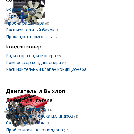
Охлаждение
Водяной насос
(4)
Термостат
(6)
Пробка радиатора
(9)
Расширительный бачок
(2)
Прокладка термостата
(2)
Кондиционер
Радиатор кондиционера
(2)
Компрессор кондиционера
(1)
Расширительный клапан кондиционера
(2)
Двигатель и Выхлоп
Детали двигателя
Сальники клапанов
(11)
Болты головки блока цилиндров
(1)
Сальник коленвала
(7)
Пробка масляного поддона
(10)