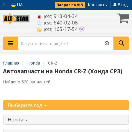
RU
UA
Контакты
Вход
Запрос по VIN
913-04-34
(099)
640-02-08
(098)
165-17-54
(093)
Главная
Honda
CR-Z
Автозапчасти на Honda CR-Z (Хонда СРЗ)
Найдено 520 запчастей
Уточните автомобиль:
Выберите год
Honda