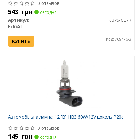
0 отзывов
543
грн
сегодня
Артикул:
0375-CL7R
FEBEST
Код: 769476-3
КУПИТЬ
Автомобiльна лампа: 12 [В] HB3 60W/12V цоколь P20d
0 отзывов
145
грн
сегодня