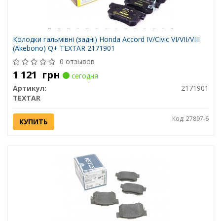
Колодки гальмівні (задні) Honda Accord IV/Civic VI/VII/VIII
(Akebono) Q+ TEXTAR 2171901
0 отзывов
1 121
грн
сегодня
Артикул:
2171901
TEXTAR
Код: 27897-6
КУПИТЬ