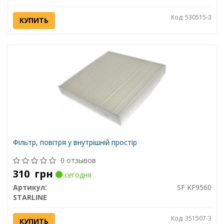
Код: 530515-3
КУПИТЬ
Фільтр, повітря у внутрішній простір
0 отзывов
310
грн
сегодня
Артикул:
SF KF9560
STARLINE
Код: 351507-3
КУПИТЬ