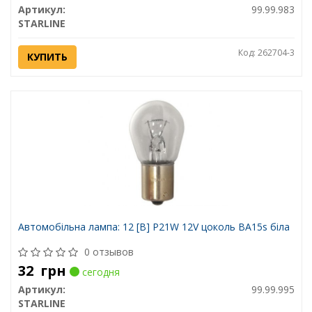
Артикул:
99.99.983
STARLINE
Код: 262704-3
КУПИТЬ
Автомобiльна лампа: 12 [В] P21W 12V цоколь BA15s біла
0 отзывов
32
грн
сегодня
Артикул:
99.99.995
STARLINE