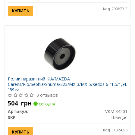
Код: 290873-3
КУПИТЬ
Ролик паразитний KIA/MAZDA
Carens/Rio/Sephia/Shuma/323/MX-3/MX-5/Xedos 6 "1,5/1,9L
"89>>
0 отзывов
504
грн
сегодня
Артикул:
VKM 84201
SKF
Швеция
Код: 313242-6
КУПИТЬ