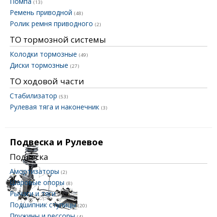
Помпа
(13)
Ремень приводной
(48)
Ролик ремня приводного
(2)
ТО тормозной системы
Колодки тормозные
(49)
Диски тормозные
(27)
ТО ходовой части
Стабилизатор
(53)
Рулевая тяга и наконечник
(3)
Подвеска и Рулевое
Подвеска
Амортизаторы
(2)
Шаровые опоры
(8)
Рычаги и тяги
(9)
Подшипник ступицы
(20)
Пружины и рессоры
(4)