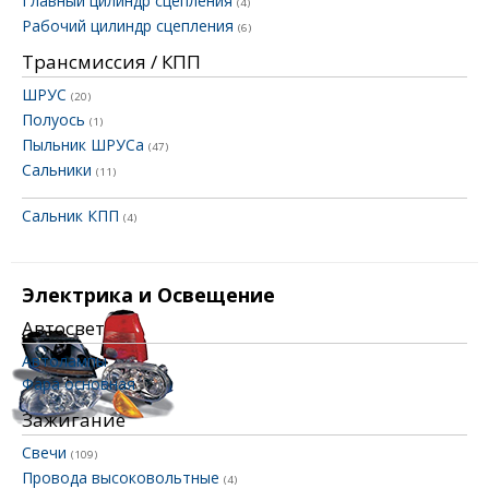
Главный цилиндр сцепления
(4)
Рабочий цилиндр сцепления
(6)
Трансмиссия / КПП
ШРУС
(20)
Полуось
(1)
Пыльник ШРУСа
(47)
Сальники
(11)
Сальник КПП
(4)
Электрика и Освещение
Автосвет
Автолампы
Фара основная
(12)
Зажигание
Свечи
(109)
Провода высоковольтные
(4)