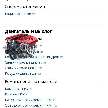
Система отопления
Радиатор печки
(1)
Двигатель и Выхлоп
Детали двигателя
Сальники клапанов
(15)
Гидрокомпенсаторы
(2)
Болты головки блока цилиндров
(2)
Сальник распредвала
(13)
Сальник коленвала
(29)
Подушки двигателя
(5)
Ремни, цепи, натяжители
Комплект ГРМ
(6)
Ремень ГРМ
(9)
Натяжной ролик ремня ГРМ
(8)
Обводной ролик ремня ГРМ
(13)