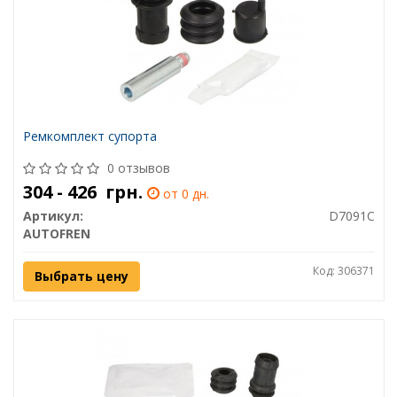
Ремкомплект супорта
0 отзывов
304 - 426
грн.
от 0 дн.
Артикул:
D7091C
AUTOFREN
Код: 306371
Выбрать цену