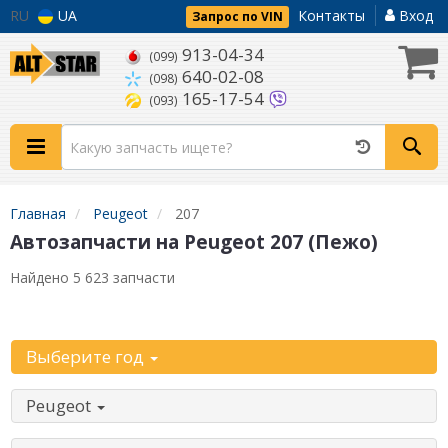
RU
UA
Контакты
Вход
Запрос по VIN
913-04-34
(099)
640-02-08
(098)
165-17-54
(093)
Главная
Peugeot
207
Автозапчасти на Peugeot 207 (Пежо)
Найдено 5 623 запчасти
Уточните автомобиль:
Выберите год
Peugeot