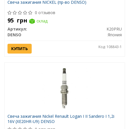
Свеча зажигания NICKEL (пр-во DENSO)
0 отзывов
95
грн
склад
Артикул:
K20PRU
DENSO
Япония
Код: 108843-1
КУПИТЬ
Свеча зажигания Nickel Renault Logan I II Sandero I 1,2i
16V (XE20HR-U9) DENSO