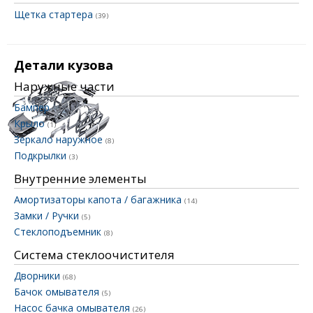
Щетка стартера
(39)
Детали кузова
Наружные части
Бампер
(1)
Крыло
(1)
Зеркало наружное
(8)
Подкрылки
(3)
Внутренние элементы
Амортизаторы капота / багажника
(14)
Замки / Ручки
(5)
Стеклоподъемник
(8)
Система стеклоочистителя
Дворники
(68)
Бачок омывателя
(5)
Насос бачка омывателя
(26)