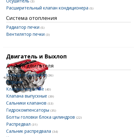
Осушитель
(3)
Расширительный клапан кондиционера
(5)
Система отопления
Радиатор печки
(5)
Вентилятор печки
(3)
Двигатель и Выхлоп
Детали двигателя
Кольца поршневые
(36)
Поршня
(31)
Клапана впускные
(40)
Клапана выпускные
(39)
Сальники клапанов
(53)
Гидрокомпенсаторы
(35)
Болты головки блока цилиндров
(22)
Распредвал
(31)
Сальник распредвала
(34)