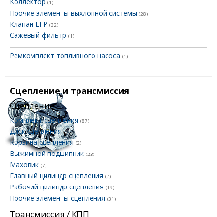
Коллектор
(1)
Прочие элементы выхлопной системы
(28)
Клапан ЕГР
(32)
Сажевый фильтр
(1)
Ремкомплект топливного насоса
(1)
Сцепление и трансмиссия
Сцепление
Комплект сцепления
(87)
Диск сцепления
(3)
Корзина сцепления
(2)
Выжимной подшипник
(23)
Маховик
(7)
Главный цилиндр сцепления
(7)
Рабочий цилиндр сцепления
(19)
Прочие элементы сцепления
(31)
Трансмиссия / КПП