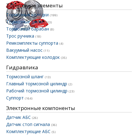
Тормозные элементы
Тормозные колодки
(199)
Тормозные диски
(113)
Тормозной барабан
(8)
Трос ручника
(18)
Ремкомплекты суппорта
(4)
Вакуумный насос
(11)
Комплектующие колодок
(35)
Гидравлика
Тормозной шланг
(13)
Главный тормозной цилиндр
(2)
Рабочий тормозной цилиндр
(23)
Суппорт
(164)
Электронные компоненты
Датчик АБС
(26)
Датчик стоп сигнала
(36)
Комплектующие АБС
(5)