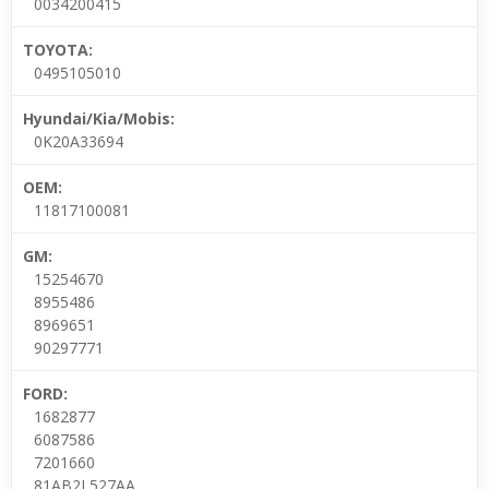
0034200415
TOYOTA:
0495105010
Hyundai/Kia/Mobis:
0K20A33694
OEM:
11817100081
GM:
15254670
8955486
8969651
90297771
FORD:
1682877
6087586
7201660
81AB2L527AA