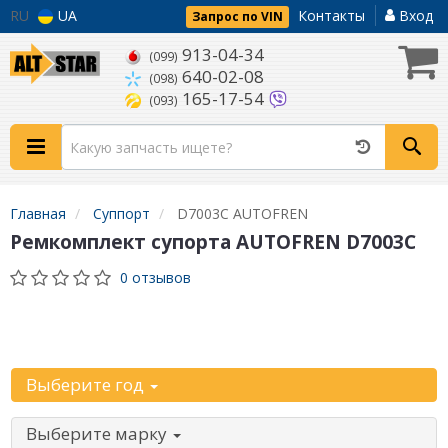
RU
UA
Контакты
Вход
Запрос по VIN
913-04-34
(099)
640-02-08
(098)
165-17-54
(093)
Главная
Суппорт
D7003C AUTOFREN
Ремкомплект супорта AUTOFREN D7003C
0 отзывов
Уточните
автомобиль:
Выберите год
Выберите марку