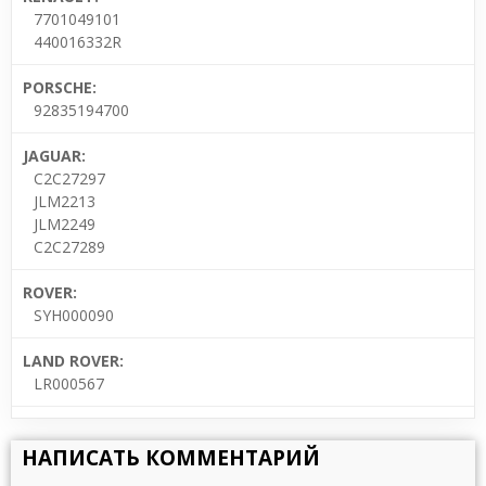
7701049101
440016332R
PORSCHE:
92835194700
JAGUAR:
C2C27297
JLM2213
JLM2249
C2C27289
ROVER:
SYH000090
LAND ROVER:
LR000567
НАПИСАТЬ КОММЕНТАРИЙ