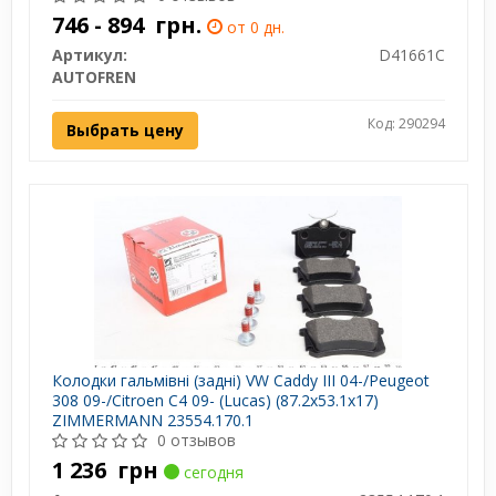
746 - 894
грн.
от 0 дн.
Артикул:
D41661C
AUTOFREN
Код: 290294
Выбрать цену
Колодки гальмівні (задні) VW Caddy III 04-/Peugeot
308 09-/Citroen C4 09- (Lucas) (87.2x53.1x17)
ZIMMERMANN 23554.170.1
0 отзывов
1 236
грн
сегодня