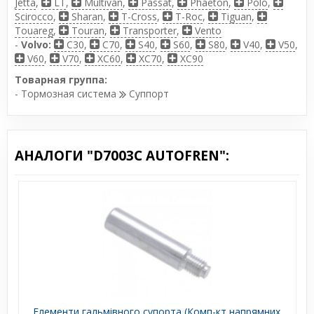
Jetta
,
LT
,
Multivan
,
Passat
,
Phaeton
,
Polo
,
Scirocco
,
Sharan
,
T-Cross
,
T-Roc
,
Tiguan
,
Touareg
,
Touran
,
Transporter
,
Vento
-
Volvo:
C30
,
C70
,
S40
,
S60
,
S80
,
V40
,
V50
,
V60
,
V70
,
XC60
,
XC70
,
XC90
Товарная группа:
- Тормозная система
Суппорт
АНАЛОГИ "D7003C AUTOFREN":
Елементи гальмівного супорта (Комп-кт напрямних