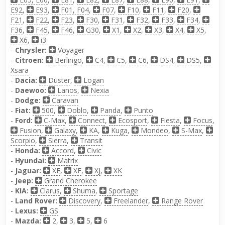
E92
,
E93
,
F01, F04
,
F07
,
F10
,
F11
,
F20
,
F21
,
F22
,
F23
,
F30
,
F31
,
F32
,
F33
,
F34
,
F36
,
F45
,
F46
,
G30
,
X1
,
X2
,
X3
,
X4
,
X5
,
X6
,
i3
-
Chrysler:
Voyager
-
Citroen:
Berlingo
,
C4
,
C5
,
C6
,
DS4
,
DS5
,
Xsara
-
Dacia:
Duster
,
Logan
-
Daewoo:
Lanos
,
Nexia
-
Dodge:
Caravan
-
Fiat:
500
,
Doblo
,
Panda
,
Punto
-
Ford:
C-Max
,
Connect
,
Ecosport
,
Fiesta
,
Focus
,
Fusion
,
Galaxy
,
KA
,
Kuga
,
Mondeo
,
S-Max
,
Scorpio
,
Sierra
,
Transit
-
Honda:
Accord
,
Civic
-
Hyundai:
Matrix
-
Jaguar:
XE
,
XF
,
XJ
,
XK
-
Jeep:
Grand Cherokee
-
KIA:
Clarus
,
Shuma
,
Sportage
-
Land Rover:
Discovery
,
Freelander
,
Range Rover
-
Lexus:
GS
-
Mazda:
2
,
3
,
5
,
6