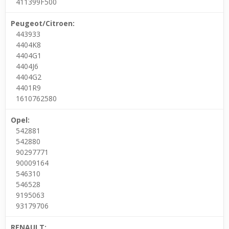
411399F500
Peugeot/Citroen:
443933
4404K8
4404G1
4404J6
4404G2
4401R9
1610762580
Opel:
542881
542880
90297771
90009164
546310
546528
9195063
93179706
RENAULT: