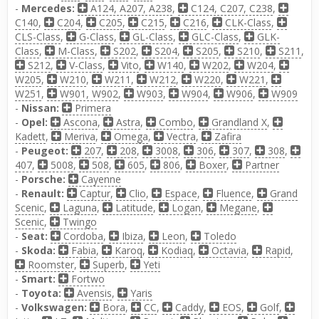
-
Mercedes:
A124, A207, A238
,
C124, C207, C238
,
C140
,
C204
,
C205
,
C215
,
C216
,
CLK-Class
,
CLS-Class
,
G-Class
,
GL-Class
,
GLC-Class
,
GLK-
Class
,
M-Class
,
S202
,
S204
,
S205
,
S210
,
S211
,
S212
,
V-Class
,
Vito
,
W140
,
W202
,
W204
,
W205
,
W210
,
W211
,
W212
,
W220
,
W221
,
W251
,
W901, W902
,
W903
,
W904
,
W906
,
W909
-
Nissan:
Primera
-
Opel:
Ascona
,
Astra
,
Combo
,
Grandland X
,
Kadett
,
Meriva
,
Omega
,
Vectra
,
Zafira
-
Peugeot:
207
,
208
,
3008
,
306
,
307
,
308
,
407
,
5008
,
508
,
605
,
806
,
Boxer
,
Partner
-
Porsche:
Cayenne
-
Renault:
Captur
,
Clio
,
Espace
,
Fluence
,
Grand
Scenic
,
Laguna
,
Latitude
,
Logan
,
Megane
,
Scenic
,
Twingo
-
Seat:
Cordoba
,
Ibiza
,
Leon
,
Toledo
-
Skoda:
Fabia
,
Karoq
,
Kodiaq
,
Octavia
,
Rapid
,
Roomster
,
Superb
,
Yeti
-
Smart:
Fortwo
-
Toyota:
Avensis
,
Yaris
-
Volkswagen:
Bora
,
CC
,
Caddy
,
EOS
,
Golf
,