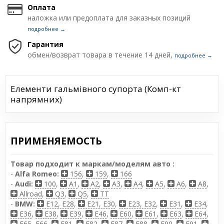
Оплата
наложка или предоплата для заказных позиций
подробнее →
Гарантия
обмен/возврат товара в течение 14 дней,
подробнее →
Елементи гальмівного супорта (Комп-кт
напрямних)
ПРИМЕНЯЕМОСТЬ
Товар подходит к маркам/моделям авто :
-
Alfa Romeo:
156
,
159
,
166
-
Audi:
100
,
A1
,
A2
,
A3
,
A4
,
A5
,
A6
,
A8
,
Allroad
,
Q3
,
Q5
,
TT
-
BMW:
E12, E28
,
E21, E30
,
E23, E32
,
E31
,
E34
,
E36
,
E38
,
E39
,
E46
,
E60
,
E61
,
E63
,
E64
,
E65, E66
,
E81
,
E82
,
E87
,
E88
,
E90
,
E91
,