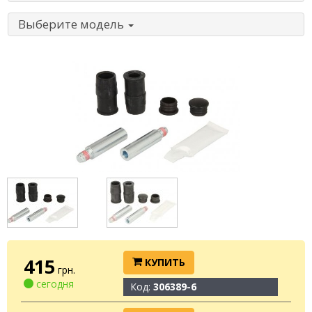
Выберите модель
415
КУПИТЬ
грн.
сегодня
Код:
306389-6