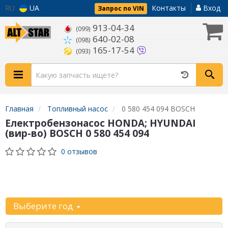
RU
UA
Контакты
Вход
Запрос по VIN
913-04-34
(099)
640-02-08
(098)
165-17-54
(093)
Главная
Топливный насос
0 580 454 094 BOSCH
Електробензонасос HONDA; HYUNDAI
(вир-во) BOSCH 0 580 454 094
0 отзывов
Уточните
автомобиль:
Выберите год