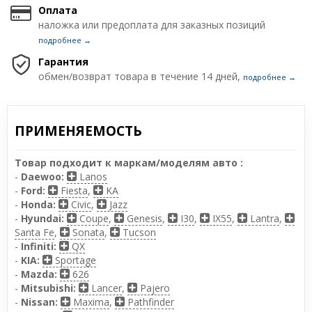
Оплата
наложка или предоплата для заказных позиций
подробнее →
Гарантия
обмен/возврат товара в течение 14 дней,
подробнее →
ПРИМЕНЯЕМОСТЬ
Товар подходит к маркам/моделям авто :
-
Daewoo:
Lanos
-
Ford:
Fiesta
,
KA
-
Honda:
Civic
,
Jazz
-
Hyundai:
Coupe
,
Genesis
,
I30
,
IX55
,
Lantra
,
Santa Fe
,
Sonata
,
Tucson
-
Infiniti:
QX
-
KIA:
Sportage
-
Mazda:
626
-
Mitsubishi:
Lancer
,
Pajero
-
Nissan:
Maxima
,
Pathfinder