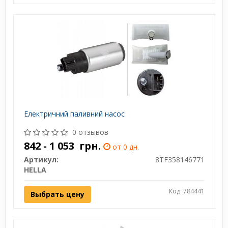
Електричний паливний насос
0 отзывов
842 - 1 053
грн.
от 0 дн.
Артикул:
8TF358146771
HELLA
Код: 784441
Выбрать цену