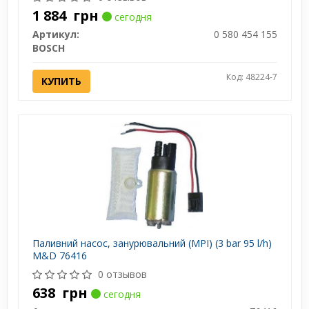
1 884
грн
сегодня
Артикул:
0 580 454 155
BOSCH
Код: 48224-7
КУПИТЬ
Паливний насос, занурювальний (MPI) (3 bar 95 l/h)
M&D 76416
0 отзывов
638
грн
сегодня