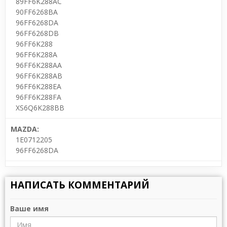
89FF6K288AC
90FF6268BA
96FF6268DA
96FF6268DB
96FF6K288
96FF6K288A
96FF6K288AA
96FF6K288AB
96FF6K288EA
96FF6K288FA
XS6Q6K288BB
MAZDA:
1E0712205
96FF6268DA
НАПИСАТЬ КОММЕНТАРИЙ
Ваше имя