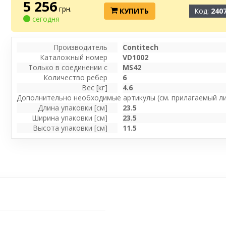
5 256
грн.
КУПИТЬ
Код:
240
сегодня
Производитель
Contitech
Каталожный номер
VD1002
Только в соединении с
MS42
Количество ребер
6
Вес [кг]
4.6
Дополнительно необходимые артикулы (см. прилагаемый ли
Длина упаковки [см]
23.5
Ширина упаковки [см]
23.5
Высота упаковки [см]
11.5