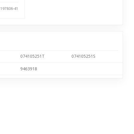
 197806-41
074105251T
074105251S
9463918