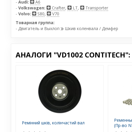
-
Audi:
A6
-
Volkswagen:
Crafter
,
LT
,
Transporter
-
Volvo:
S80
,
V70
Товарная группа:
- Двигатель и Выхлоп
Шкив коленвала / Демфер
АНАЛОГИ "VD1002 CONTITECH":
Ременны
Ремінний шків, колінчастий вал
(Пр-во 