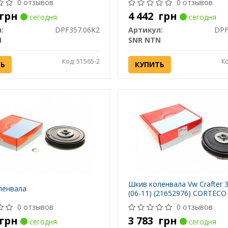
0 отзывов
0 отзывов
грн
4 442
грн
сегодня
сегодня
:
DPF357.06K2
Артикул:
DPF
N
SNR NTN
Код: 51565-2
Ко
ТЬ
КУПИТЬ
Шкив коленвала Vw Crafter 3
ленвала
(06-11) (21652976) CORTECO
0 отзывов
0 отзывов
грн
3 783
грн
сегодня
сегодня