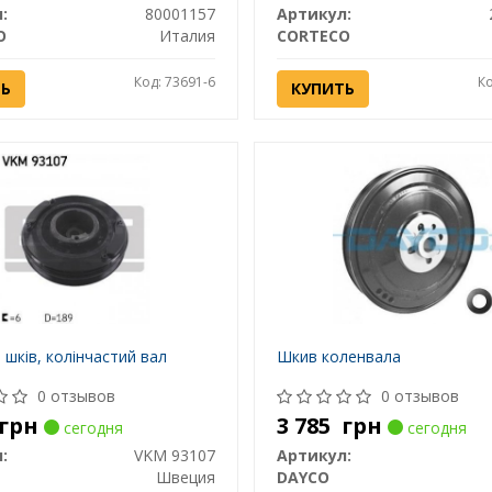
:
80001157
Артикул:
O
Италия
CORTECO
Код: 73691-6
Ко
ТЬ
КУПИТЬ
 шків, колінчастий вал
Шкив коленвала
0 отзывов
0 отзывов
грн
3 785
грн
сегодня
сегодня
:
VKM 93107
Артикул:
Швеция
DAYCO