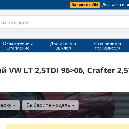
Доставка и о
Запрос по VIN
Охлаждение и
Двигатель и
Сцепление и
Отопление
Выхлоп
трансмиссия
W LT 2,5TDI 96>06, Crafter 2,5T
марку
Выберите модель