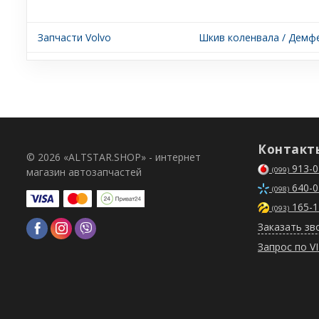
Запчасти Volvo
Шкив коленвала / Демфе
Контакт
© 2026 «ALTSTAR.SHOP» - интернет
913-0
магазин автозапчастей
(099)
640-0
(098)
165-1
(093)
Заказать зв
Запрос по V