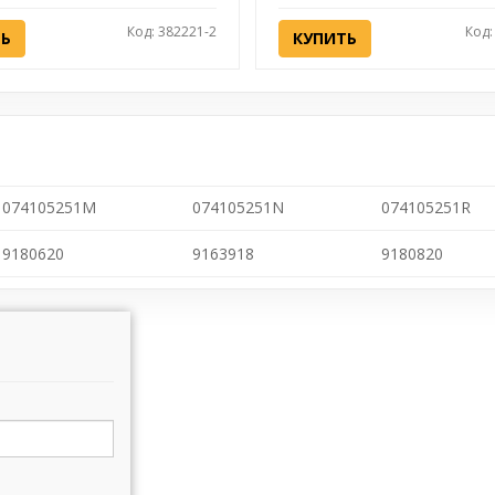
Код: 382221-2
Код:
ТЬ
КУПИТЬ
074105251M
074105251N
074105251R
9180620
9163918
9180820