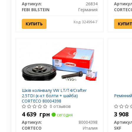
Артикул:
26834
Артикул
FEBI BILSTEIN
Германия
CORTEC
Код: 324994-7
КУПИТЬ
КУПИ
Шків колінвалу VW LT/T4/Crafter
2.5TDI (к-кт болти + шайба)
Ремінний
CORTECO 80004398
0 отзывов
4 639
грн
3 908
сегодня
Артикул:
80004398
Артикул
CORTECO
Италия
SKF