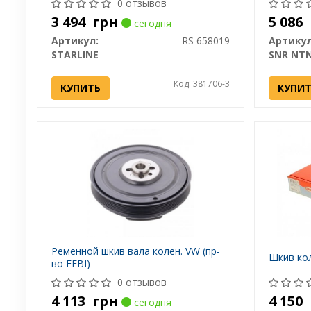
0 отзывов
3 494
грн
5 086
сегодня
Артикул:
RS 658019
Артикул
STARLINE
SNR NT
Код: 381706-3
КУПИТЬ
КУПИ
Ременной шкив вала колен. VW (пр-
Шкив ко
во FEBI)
0 отзывов
4 113
грн
4 150
сегодня