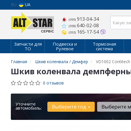
RU
UA
913-04-34
(099)
640-02-08
(098)
165-17-54
(093)
Запчасти для
Подвеска и
Тормозная
ТО
Рулевое
система
Главная
Шкив коленвала / Демфер
VD1002 Contitech
Шкив коленвала демпферный V
0 отзывов
Уточните
Выберите год
Выберите 
автомобиль: