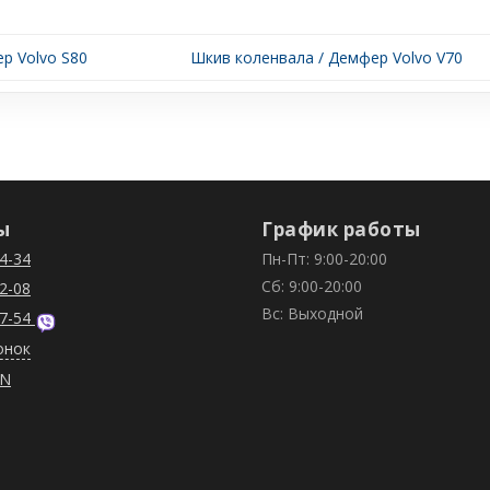
р Volvo S80
Шкив коленвала / Демфер Volvo V70
ы
График работы
4-34
Пн-Пт: 9:00-20:00
Сб: 9:00-20:00
2-08
Вс: Выходной
7-54
онок
IN