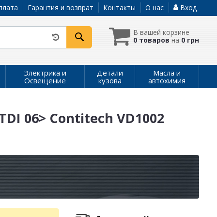
плата
Гарантия и возврат
Контакты
О нас
Вход
В вашей корзине
0 товаров
на
0 грн
Электрика и
Детали
Масла и
Освещение
кузова
автохимия
DI 06> Contitech VD1002