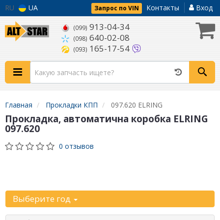
RU
UA
Контакты
Вход
Запрос по VIN
913-04-34
(099)
640-02-08
(098)
165-17-54
(093)
Главная
Прокладки КПП
097.620 ELRING
Прокладка, автоматична коробка ELRING
097.620
0 отзывов
Уточните
автомобиль:
Выберите год