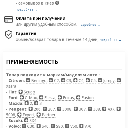
- самовывоз в Киев
подробнее →
Оплата при получении
или другим удобным способом,
подробнее →
Гарантия
обмен/возврат товара в течение 14 дней,
подробнее →
ПРИМЕНЯЕМОСТЬ
Товар подходит к маркам/моделям авто :
-
Citroen:
Berlingo
,
C2
,
C3
,
C4
,
C5
,
Jumpy
,
Xsara
-
Fiat:
Scudo
-
Ford:
C-Max
,
Fiesta
,
Focus
,
Fusion
-
Mazda:
2
,
3
-
Peugeot:
206
,
207
,
3008
,
307
,
308
,
407
,
5008
,
Expert
,
Partner
-
Suzuki:
SX4
-
Volvo:
C30
,
S40
,
S80
,
V50
,
V70