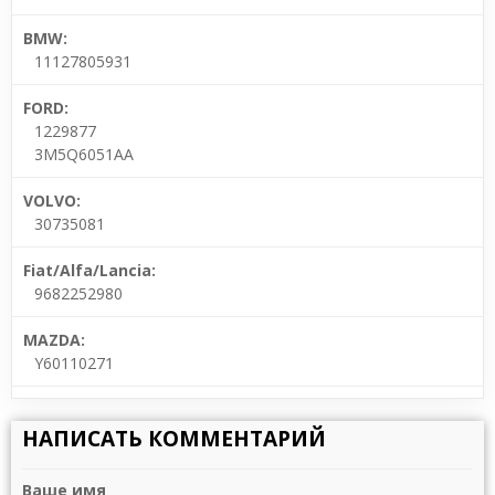
BMW:
11127805931
FORD:
1229877
3M5Q6051AA
VOLVO:
30735081
Fiat/Alfa/Lancia:
9682252980
MAZDA:
Y60110271
НАПИСАТЬ КОММЕНТАРИЙ
Ваше имя