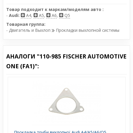
Товар подходит к маркам/моделям авто :
-
Audi:
A4
,
A5
,
A6
,
Q5
Товарная группа:
- Двигатель и Выхлоп
Прокладки выхлопной системы
АНАЛОГИ "110-985 FISCHER AUTOMOTIVE
ONE (FA1)":
Прокладка труби вихлопної Audi A4/A5/A6/Q5