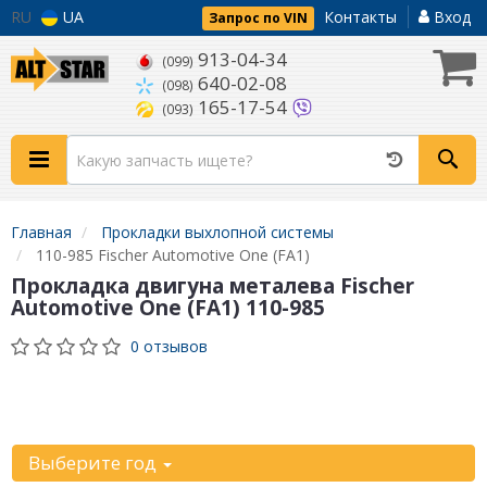
RU
UA
Контакты
Вход
Запрос по VIN
913-04-34
(099)
640-02-08
(098)
165-17-54
(093)
Главная
Прокладки выхлопной системы
110-985 Fischer Automotive One (FA1)
Прокладка двигуна металева Fischer
Automotive One (FA1) 110-985
0 отзывов
Уточните
автомобиль:
Выберите год