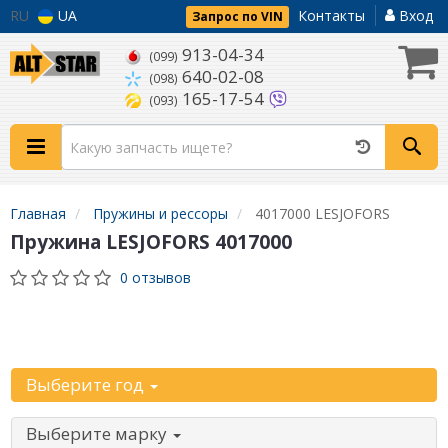
RU
UA
Контакты
Вход
Запрос по VIN
913-04-34
(099)
640-02-08
(098)
165-17-54
(093)
Главная
Пружины и рессоры
4017000 LESJOFORS
Пружина LESJOFORS 4017000
0 отзывов
Уточните
автомобиль:
Выберите год
Выберите марку