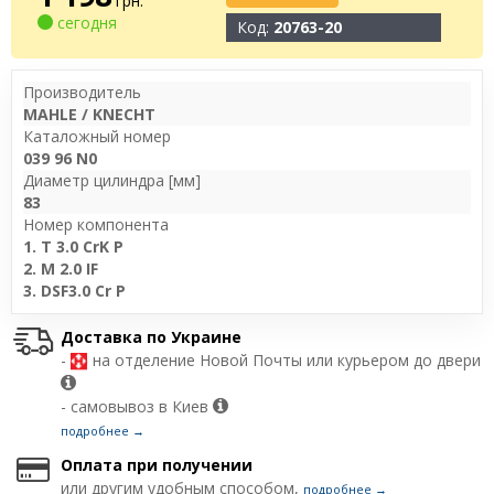
грн.
сегодня
Код:
20763-20
Производитель
MAHLE / KNECHT
Каталожный номер
039 96 N0
Диаметр цилиндра [мм]
83
Номер компонента
1. T 3.0 CrK P
2. M 2.0 IF
3. DSF3.0 Cr P
Доставка по Украине
-
на отделение Новой Почты или курьером до двери
- самовывоз в Киев
подробнее →
Оплата при получении
или другим удобным способом,
подробнее →