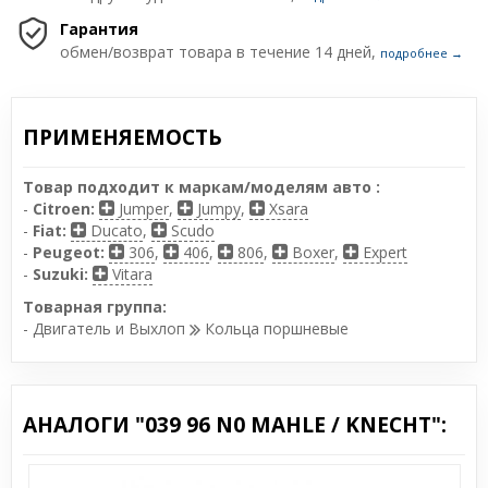
Гарантия
обмен/возврат товара в течение 14 дней,
подробнее →
ПРИМЕНЯЕМОСТЬ
Товар подходит к маркам/моделям авто :
-
Citroen:
Jumper
,
Jumpy
,
Xsara
-
Fiat:
Ducato
,
Scudo
-
Peugeot:
306
,
406
,
806
,
Boxer
,
Expert
-
Suzuki:
Vitara
Товарная группа:
- Двигатель и Выхлоп
Кольца поршневые
АНАЛОГИ "039 96 N0 MAHLE / KNECHT":