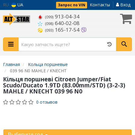
RU
UA
Контакты
Вход
Запрос по VIN
913-04-34
(099)
640-02-08
(098)
165-17-54
(093)
Главная
Кольца поршневые
039 96 N0 MAHLE / KNECHT
Кільця поршневі Citroen Jumper/Fiat
Scudo/Ducato 1.9TD (83.00mm/STD) (3-2-3)
MAHLE / KNECHT 039 96 N0
0 отзывов
Уточните
автомобиль:
Выберите год