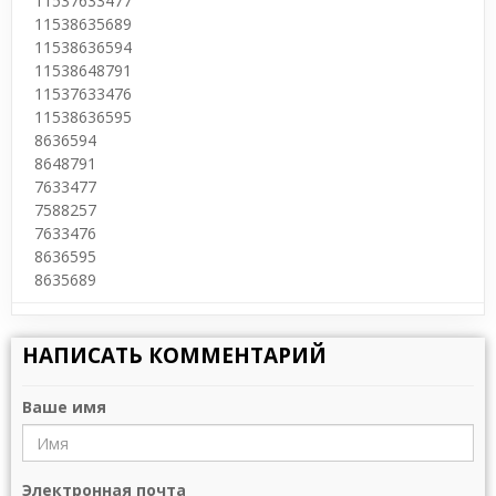
11537633477
11538635689
11538636594
11538648791
11537633476
11538636595
8636594
8648791
7633477
7588257
7633476
8636595
8635689
НАПИСАТЬ КОММЕНТАРИЙ
Ваше имя
Электронная почта