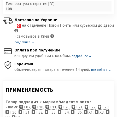
Температура открытия [°C]
108
Доставка по Украине
-
на отделение Новой Почты или курьером до двери
- самовывоз в Киев
подробнее →
Оплата при получении
или другим удобным способом,
подробнее →
Гарантия
обмен/возврат товара в течение 14 дней,
подробнее →
ПРИМЕНЯЕМОСТЬ
Товар подходит к маркам/моделям авто :
-
BMW:
F07
,
F10
,
F11
,
F20
,
F21
,
F22
,
F23
,
F30
,
F31
,
F32
,
F33
,
F34
,
F36
,
X1
,
X3
,