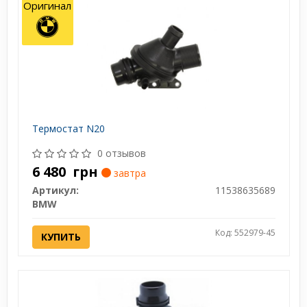
Оригинал
Термостат N20
0 отзывов
6 480
грн
завтра
Артикул:
11538635689
BMW
Код: 552979-45
КУПИТЬ