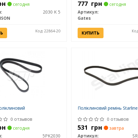
рн
777
грн
сегодня
сегодня
:
2030 K 5
Артикул:
NSON
Gates
Код: 22864-20
Код
ТЬ
КУПИТЬ
оліклиновий
Поліклиновий ремінь Starline
0 отзывов
0 отзывов
рн
531
грн
сегодня
завтра
:
5PK2030
Артикул:
SR