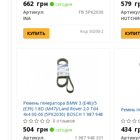
662
грн
579
г
сегодня
Артикул:
FB 5PK2030
Артикул
INA
HUTCHI
Код: 30200-2
КУПИТЬ
КУПИ
Ремень генератора BMW 3 (E46)/5
(E39) 1.8D (M47)/Land Rover 2.0 Td4
Ремінь п
4x4 00-06 (5PK2030) BOSCH 1 987 948
331
0 отзывов
504
грн
434
г
сегодня
Артикул:
1 987 948 331
Артикул