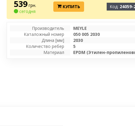
539
грн.
КУПИТЬ
Код:
24059-
сегодня
Производитель
MEYLE
Каталожный номер
050 005 2030
Длина [мм]
2030
Количество ребер
5
Материал
EPDM (Этилен-пропиленов