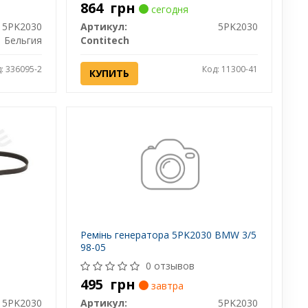
864
грн
сегодня
5PK2030
Артикул:
5PK2030
Бельгия
Contitech
: 336095-2
Код: 11300-41
КУПИТЬ
Ремінь генератора 5PK2030 BMW 3/5
98-05
0 отзывов
495
грн
завтра
 5PK2030
Артикул:
5PK2030