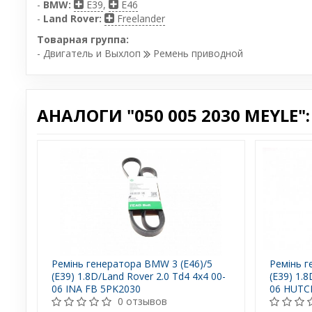
-
BMW:
E39
,
E46
-
Land Rover:
Freelander
Товарная группа:
- Двигатель и Выхлоп
Ремень приводной
АНАЛОГИ "050 005 2030 MEYLE":
Ремінь генератора BMW 3 (E46)/5
Ремінь г
(E39) 1.8D/Land Rover 2.0 Td4 4x4 00-
(E39) 1.8
06 INA FB 5PK2030
06 HUTC
0 отзывов