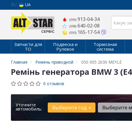
RU
UA
913-04-34
(099)
640-02-08
(098)
165-17-54
(093)
Запчасти для
Подвеска и
Тормозная
ТО
Рулевое
система
Главная
Ремень приводной
050 005 2030 MEYLE
Ремінь генератора BMW 3 (E46)
0 отзывов
Уточните
Выберите год
Выберите 
автомобиль: