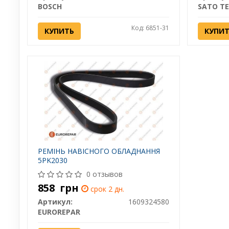
BOSCH
SATO T
Код: 6851-31
КУПИТЬ
КУПИ
РЕМІНЬ НАВІСНОГО ОБЛАДНАННЯ
5PK2030
0 отзывов
858
грн
срок 2 дн.
Артикул:
1609324580
EUROREPAR