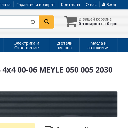
плата
Гарантия и возврат
Контакты
О нас
Вход
В вашей корзине
0 товаров
на
0 грн
Электрика и
Детали
Масла и
Освещение
кузова
автохимия
 4x4 00-06 MEYLE 050 005 2030