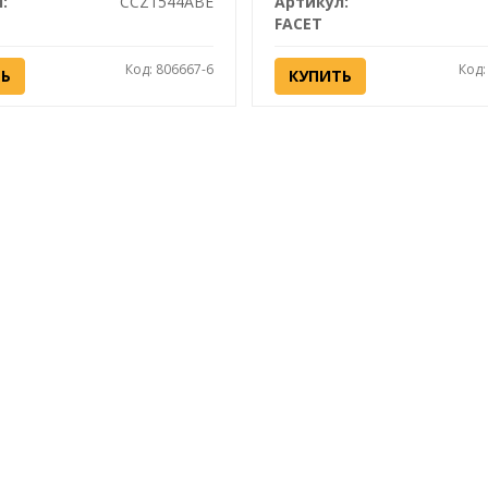
:
CCZ1544ABE
Артикул:
FACET
Код: 806667-6
Код:
ТЬ
КУПИТЬ