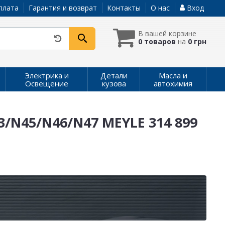
плата
Гарантия и возврат
Контакты
О нас
Вход
В вашей корзине
0 товаров
на
0 грн
Электрика и
Детали
Масла и
Освещение
кузова
автохимия
43/N45/N46/N47 MEYLE 314 899