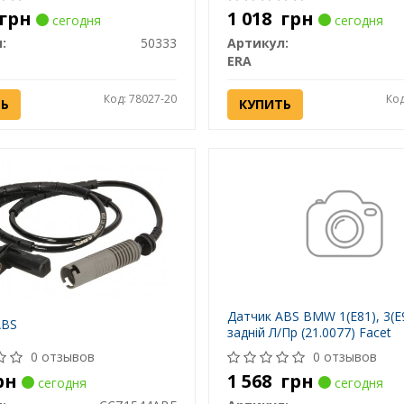
грн
1 018
грн
сегодня
сегодня
:
50333
Артикул:
ERA
Код: 78027-20
Код
ТЬ
КУПИТЬ
Датчик ABS BMW 1(E81), 3(E9
ABS
задній Л/Пр (21.0077) Facet
0 отзывов
0 отзывов
рн
1 568
грн
сегодня
сегодня