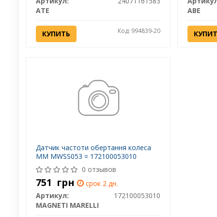
Артикул:
24071161583
Артикул
ATE
ABE
Код: 994839-20
КУПИТЬ
КУПИ
Датчик частоти обертання колеса
MM MWSS053 = 172100053010
0 отзывов
751
грн
срок 2 дн.
Артикул:
172100053010
MAGNETI MARELLI