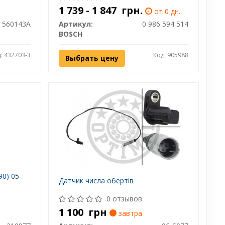
1 739 - 1 847
грн.
от 0 дн.
560143A
Артикул:
0 986 594 514
BOSCH
: 432703-3
Код: 905988
Выбрать цену
0) 05-
Датчик числа обертів
0 отзывов
1 100
грн
завтра