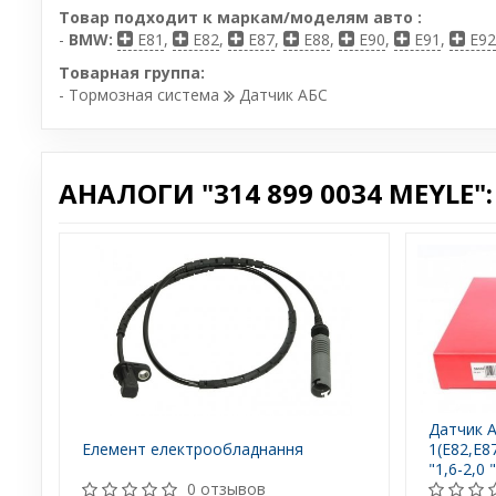
Товар подходит к маркам/моделям авто :
-
BMW:
E81
,
E82
,
E87
,
E88
,
E90
,
E91
,
E92
Товарная группа:
- Тормозная система
Датчик АБС
АНАЛОГИ "314 899 0034 MEYLE":
Датчик 
Елемент електрообладнання
1(E82,E8
"1,6-2,0 
0 отзывов