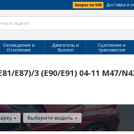
Доставка и о
Запрос по VIN
Охлаждение и
Двигатель и
Сцепление и
Отопление
Выхлоп
трансмиссия
81/E87)/3 (E90/E91) 04-11 M47/N
марку
Выберите модель