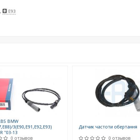
,
E93
ABS BMW
7,E88)/3(E90,E91,E92,E93)
Датчик частоти обертання
"R "03-13
0 отзывов
0 отзывов