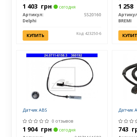
1 403
грн
1 258
сегодня
Артикул:
SS20160
Артикул
Delphi
BREMI
Код: 423250-6
КУПИТЬ
КУПИ
Датчик ABS
Датчик 
0 отзывов
1 904
грн
743
г
сегодня