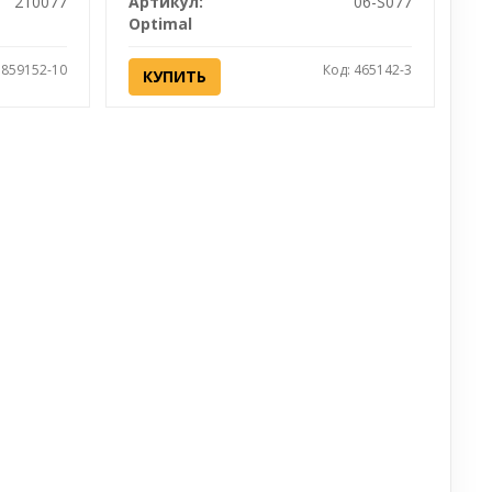
210077
Артикул:
06-S077
Optimal
 859152-10
Код: 465142-3
КУПИТЬ