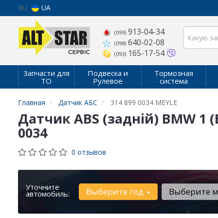
RU
UA
913-04-34
(099)
640-02-08
(098)
165-17-54
(093)
Запчасти для
Подвеска и
Тормозная
ТО
Рулевое
система
Главная
Датчик АБС
314 899 0034 MEYLE
Датчик ABS (задній) BMW 1 (E
0034
0 отзывов
Уточните
Выберите год
Выберите 
автомобиль: