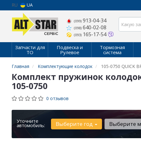
RU
UA
913-04-34
(099)
640-02-08
(098)
165-17-54
(093)
Запчасти для
Подвеска и
Тормозная
ТО
Рулевое
система
Главная
Комплектующие колодок
105-0750 QUICK B
Комплект пружинок колодок р
105-0750
0 отзывов
Уточните
Выберите год
Выберите 
автомобиль: