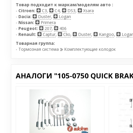
Товар подходит к маркам/моделям авто :
-
Citroen:
C3
,
C4
,
DS3
,
Xsara
-
Dacia:
Duster
,
Logan
-
Nissan:
Primera
-
Peugeot:
207
,
406
-
Renault:
Captur
,
Clio
,
Duster
,
Kangoo
,
Loga
Товарная группа:
- Тормозная система
Комплектующие колодок
АНАЛОГИ "105-0750 QUICK BRAK