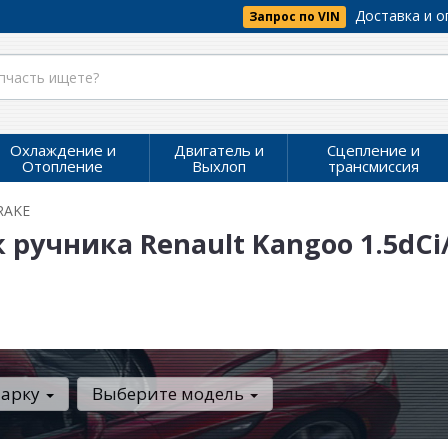
Доставка и о
Запрос по VIN
Охлаждение и
Двигатель и
Сцепление и
Отопление
Выхлоп
трансмиссия
RAKE
учника Renault Kangoo 1.5dCi/1
марку
Выберите модель