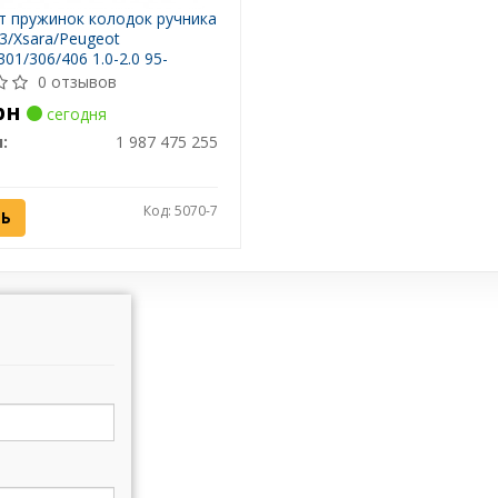
т пружинок колодок ручника
C3/Xsara/Peugeot
301/306/406 1.0-2.0 95-
987 475 255
0 отзывов
рн
сегодня
:
1 987 475 255
Код: 5070-7
ТЬ