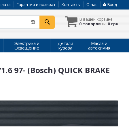
плата
Гарантия и возврат
Контакты
О нас
Вход
В вашей корзине
0 товаров
на
0 грн
Электрика и
Детали
Масла и
Освещение
кузова
автохимия
.6 97- (Bosch) QUICK BRAKE