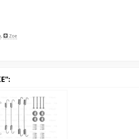
n
,
Zoe
E":