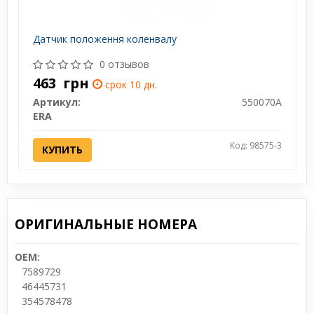
Датчик положення коленвалу
0 отзывов
463
грн
срок 10 дн.
Артикул:
550070A
ERA
Код: 98575-3
КУПИТЬ
ОРИГИНАЛЬНЫЕ НОМЕРА
OEM:
7589729
46445731
354578478