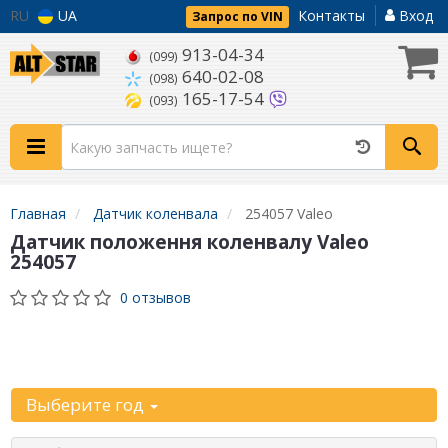
RU
UA
Контакты
Вход
Запрос по VIN
913-04-34
(099)
640-02-08
(098)
165-17-54
(093)
Главная
Датчик коленвала
254057 Valeo
Датчик положення коленвалу Valeo
254057
0 отзывов
Уточните
автомобиль:
Выберите год