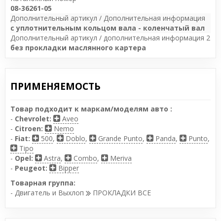
08-36261-05
Дополнительный артикул / Дополнительная информация
с уплотнительным кольцом вала - коленчатый вал
Дополнительный артикул / дополнительная информация 2
без прокладки маслянного картера
ПРИМЕНЯЕМОСТЬ
Товар подходит к маркам/моделям авто :
-
Chevrolet:
Aveo
-
Citroen:
Nemo
-
Fiat:
500
,
Doblo
,
Grande Punto
,
Panda
,
Punto
,
Tipo
-
Opel:
Astra
,
Combo
,
Meriva
-
Peugeot:
Bipper
Товарная группа:
- Двигатель и Выхлоп
ПРОКЛАДКИ ВСЕ