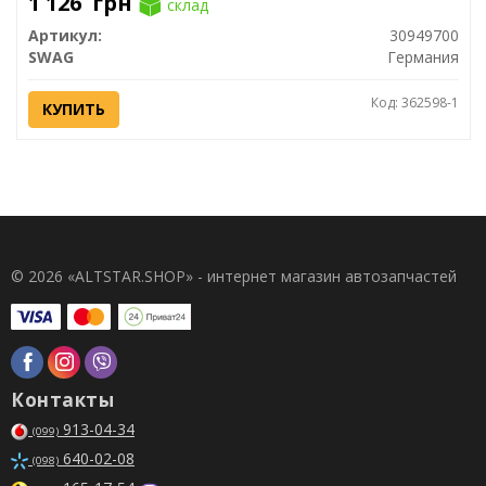
1 126
грн
склад
Артикул:
30949700
SWAG
Германия
Код: 362598-1
КУПИТЬ
© 2026 «ALTSTAR.SHOP» - интернет магазин автозапчастей
Контакты
913-04-34
(099)
640-02-08
(098)