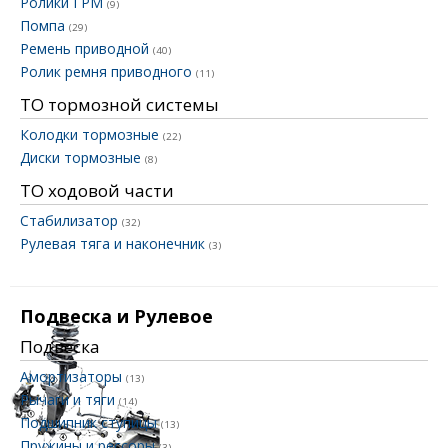
Ролики ГРМ
(9)
Помпа
(29)
Ремень приводной
(40)
Ролик ремня приводного
(11)
ТО тормозной системы
Колодки тормозные
(22)
Диски тормозные
(8)
ТО ходовой части
Стабилизатор
(32)
Рулевая тяга и наконечник
(3)
Подвеска и Рулевое
Подвеска
Амортизаторы
(13)
Рычаги и тяги
(14)
Подшипник ступицы
(13)
Пружины и рессоры
(3)