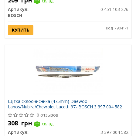
209
грн
склад
Артикул:
0 451 103 276
BOSCH
Код: 79041-1
КУПИТЬ
Щітка склоочисника (475mm) Daewoo
Lanos/Nubira/Chevrolet Lacetti 97- BOSCH 3 397 004 582
0 отзывов
308
грн
склад
Артикул:
3 397 004 582