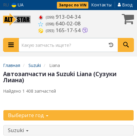
RU
UA
Контакты
Вход
Запрос по VIN
913-04-34
(099)
640-02-08
(098)
165-17-54
(093)
Главная
Suzuki
Liana
Автозапчасти на Suzuki Liana (Сузуки
Лиана)
Найдено 1 408 запчастей
Уточните автомобиль:
Выберите год
Suzuki