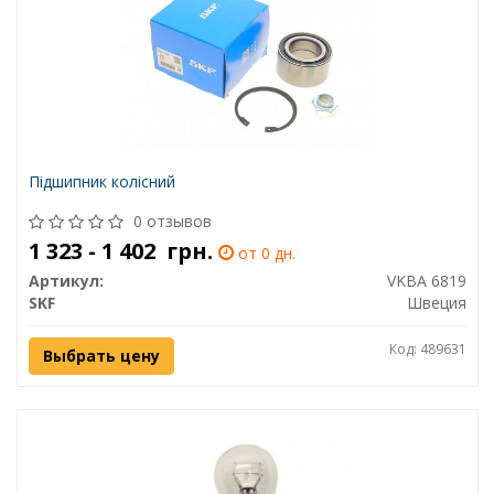
Підшипник колісний
0 отзывов
1 323 - 1 402
грн.
от 0 дн.
Артикул:
VKBA 6819
SKF
Швеция
Код: 489631
Выбрать цену