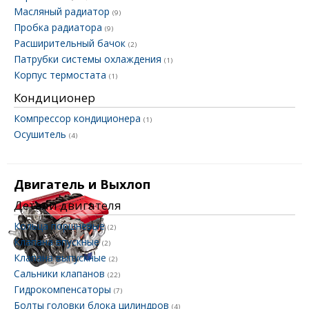
Масляный радиатор
(9)
Пробка радиатора
(9)
Расширительный бачок
(2)
Патрубки системы охлаждения
(1)
Корпус термостата
(1)
Кондиционер
Компрессор кондиционера
(1)
Осушитель
(4)
Двигатель и Выхлоп
Детали двигателя
Кольца поршневые
(2)
Клапана впускные
(2)
Клапана выпускные
(2)
Сальники клапанов
(22)
Гидрокомпенсаторы
(7)
Болты головки блока цилиндров
(4)