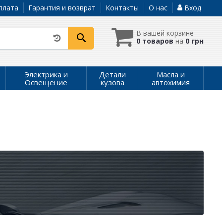
плата
Гарантия и возврат
Контакты
О нас
Вход
В вашей корзине
0 товаров
на
0 грн
Электрика и
Детали
Масла и
Освещение
кузова
автохимия