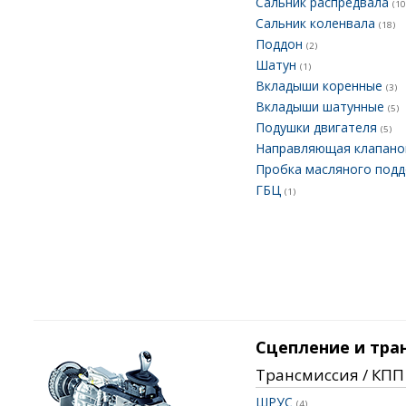
Сальник распредвала
(10
Сальник коленвала
(18)
Поддон
(2)
Шатун
(1)
Вкладыши коренные
(3)
Вкладыши шатунные
(5)
Подушки двигателя
(5)
Направляющая клапан
Пробка масляного под
ГБЦ
(1)
Сцепление и тра
Трансмиссия / КПП
ШРУС
(4)