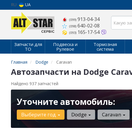
RU
UA
913-04-34
(099)
640-02-08
(098)
165-17-54
(093)
Запчасти для
Подвеска и
Тормозная
ТО
Рулевое
система
Главная
Dodge
Caravan
Автозапчасти на Dodge Cara
Найдено 937 запчастей
Уточните автомобиль:
Выберите год
Dodge
Caravan