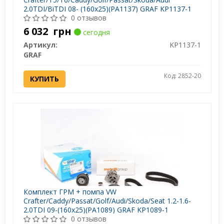
2.0TDI/BiTDI 08- (160х25)(PA1137) GRAF KP1137-1
0 отзывов
6 032
грн
сегодня
Артикул:
KP1137-1
GRAF
Код: 2852-20
КУПИТЬ
Комплект ГРМ + помпа VW
Crafter/Caddy/Passat/Golf/Audi/Skoda/Seat 1.2-1.6-
2.0TDI 09-(160х25)(PA1089) GRAF KP1089-1
0 отзывов