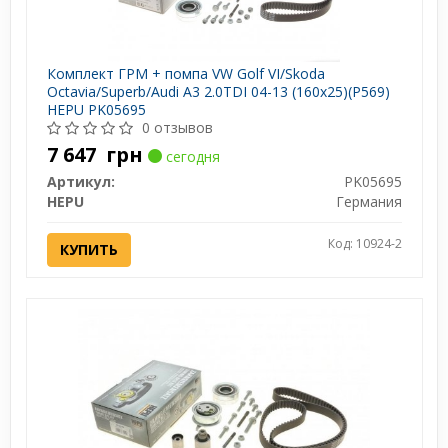
Комплект ГРМ + помпа VW Golf VI/Skoda
Octavia/Superb/Audi A3 2.0TDI 04-13 (160x25)(P569)
HEPU PK05695
0 отзывов
7 647
грн
сегодня
Артикул:
PK05695
HEPU
Германия
Код: 10924-2
КУПИТЬ