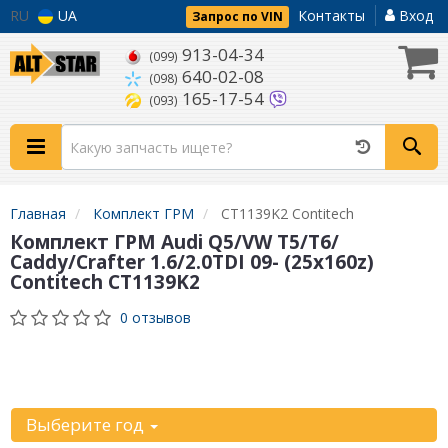
RU
UA
Контакты
Вход
Запрос по VIN
913-04-34
(099)
640-02-08
(098)
165-17-54
(093)
Главная
Комплект ГРМ
CT1139K2 Contitech
Комплект ГРМ Audi Q5/VW T5/T6/
Caddy/Crafter 1.6/2.0TDI 09- (25x160z)
Contitech CT1139K2
0 отзывов
Уточните
автомобиль:
Выберите год