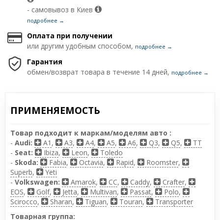
- самовывоз в Киев
подробнее →
Оплата при получении
или другим удобным способом,
подробнее →
Гарантия
обмен/возврат товара в течение 14 дней,
подробнее →
ПРИМЕНЯЕМОСТЬ
Товар подходит к маркам/моделям авто :
-
Audi:
A1
,
A3
,
A4
,
A5
,
A6
,
Q3
,
Q5
,
TT
-
Seat:
Ibiza
,
Leon
,
Toledo
-
Skoda:
Fabia
,
Octavia
,
Rapid
,
Roomster
,
Superb
,
Yeti
-
Volkswagen:
Amarok
,
CC
,
Caddy
,
Crafter
,
EOS
,
Golf
,
Jetta
,
Multivan
,
Passat
,
Polo
,
Scirocco
,
Sharan
,
Tiguan
,
Touran
,
Transporter
Товарная группа: