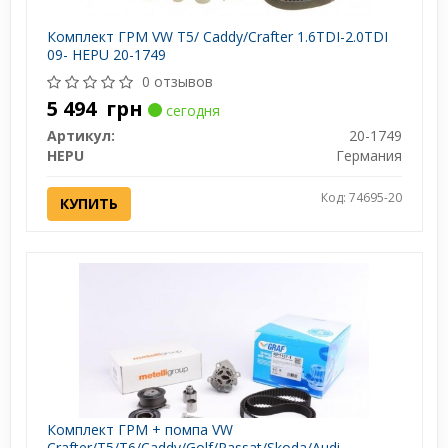
Комплект ГРМ VW T5/ Caddy/Crafter 1.6TDI-2.0TDI
09- HEPU 20-1749
0 отзывов
5 494
грн
сегодня
Артикул:
20-1749
HEPU
Германия
Код: 74695-20
КУПИТЬ
Комплект ГРМ + помпа VW
Crafter/T5/T6/Caddy/Golf/Passat/Skoda/Audi