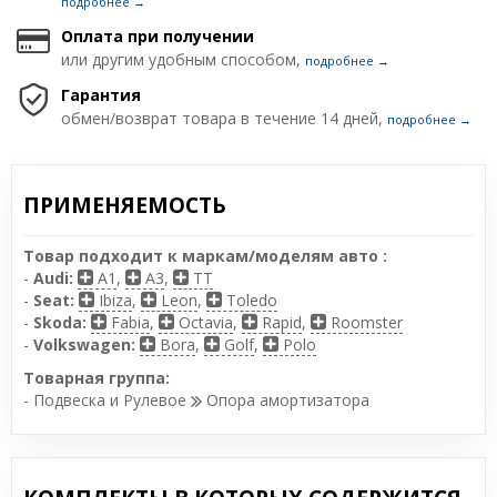
подробнее →
Оплата при получении
или другим удобным способом,
подробнее →
Гарантия
обмен/возврат товара в течение 14 дней,
подробнее →
ПРИМЕНЯЕМОСТЬ
Товар подходит к маркам/моделям авто :
-
Audi:
A1
,
A3
,
TT
-
Seat:
Ibiza
,
Leon
,
Toledo
-
Skoda:
Fabia
,
Octavia
,
Rapid
,
Roomster
-
Volkswagen:
Bora
,
Golf
,
Polo
Товарная группа:
- Подвеска и Рулевое
Опора амортизатора