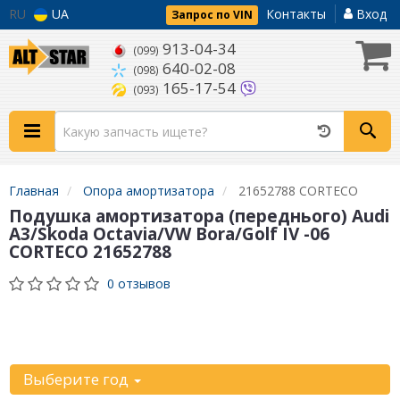
RU
UA
Контакты
Вход
Запрос по VIN
913-04-34
(099)
640-02-08
(098)
165-17-54
(093)
Главная
Опора амортизатора
21652788 CORTECO
Подушка амортизатора (переднього) Audi
A3/Skoda Octavia/VW Bora/Golf IV -06
CORTECO 21652788
0 отзывов
Уточните
автомобиль:
Выберите год