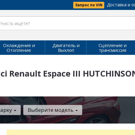
Доставка и о
Запрос по VIN
Охлаждение и
Двигатель и
Сцепление и
Отопление
Выхлоп
трансмиссия
ci Renault Espace III HUTCHINSO
марку
Выберите модель