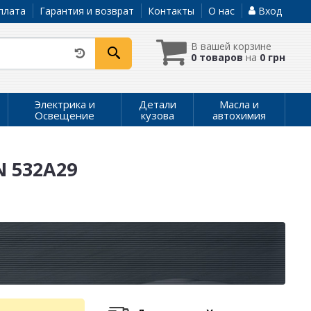
плата
Гарантия и возврат
Контакты
О нас
Вход
В вашей корзине
0 товаров
на
0 грн
Электрика и
Детали
Масла и
Освещение
кузова
автохимия
N 532A29