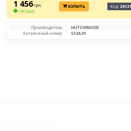
1 456
грн.
КУПИТЬ
Код:
2412
сегодня
Производитель
HUTCHINSON
Каталожный номер
532A29