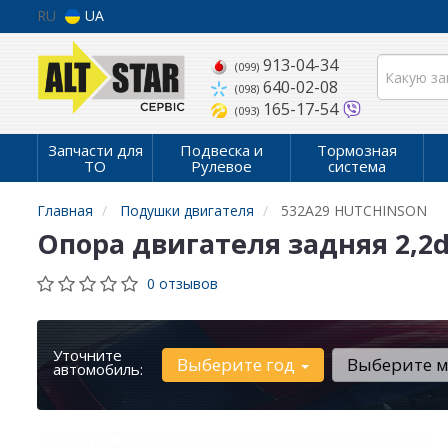
RU
UA
913-04-34
(099)
640-02-08
(098)
165-17-54
(093)
Запчасти для
Подвеска и
Тормозная
ТО
Рулевое
система
Главная
Подушки двигателя
532A29 HUTCHINSON
Опора двигателя задняя 2,2d
0 отзывов
Уточните
Выберите год
Выберите 
автомобиль: