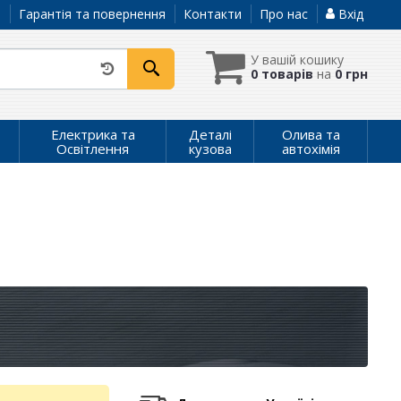
а
Гарантія та повернення
Контакти
Про нас
Вхід
У вашій кошику
0 товарів
на
0 грн
Електрика та
Деталі
Олива та
Освітлення
кузова
автохімія