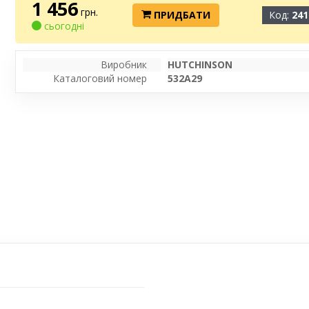
1 456
грн.
ПРИДБАТИ
Код:
241
сьогодні
Виробник
HUTCHINSON
Каталоговий номер
532A29