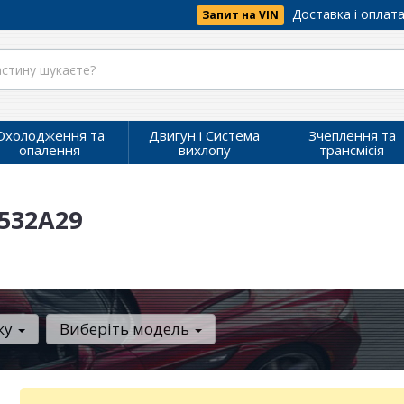
Доставка і оплат
Запит на VIN
Охолодження та
Двигун і Система
Зчеплення та
опалення
вихлопу
трансмісія
532A29
ку
Виберіть модель