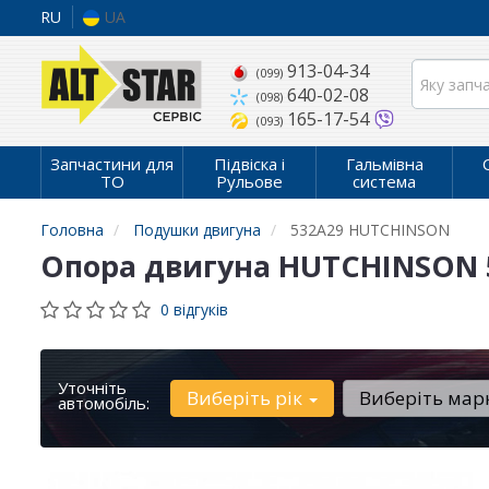
RU
UA
913-04-34
(099)
640-02-08
(098)
165-17-54
(093)
Запчастини для
Підвіска і
Гальмівна
ТО
Рульове
система
Головна
Подушки двигуна
532A29 HUTCHINSON
Опора двигуна HUTCHINSON 
0 відгуків
Уточніть
Виберіть рік
Виберіть мар
автомобіль: