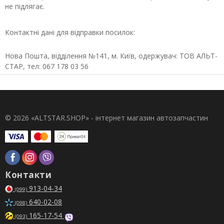
не підлягає.
Контактні дані для відправки посилок:
Нова Пошта, відділення №141, м. Київ, одержувач: ТОВ АЛЬТ-
СТАР, тел: 067 178 03 56
© 2026 «ALTSTAR.SHOP» - інтернет магазин автозапчастин
Контакти
913-04-34
(099)
640-02-08
(098)
165-17-54
(093)