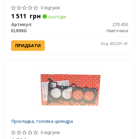
0 відгуків
1 511
грн
сьогодні
Артикул:
270.450
ELRING
Німеччина
Код: 402291-41
ПРИДБАТИ
Прокладка, головка циліндра
0 відгуків