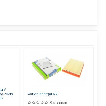
ta V
da 2/Mini
Фільтр повітряний
IX
0 отзывов