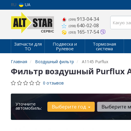
RU
UA
913-04-34
(099)
640-02-08
(098)
165-17-54
(093)
Запчасти для
Подвеска и
Тормозная
ТО
Рулевое
система
Главная
Воздушный фильтр
A1145 Purflux
Фильтр воздушный Purflux 
0 отзывов
Уточните
Выберите год
Выберите 
автомобиль: