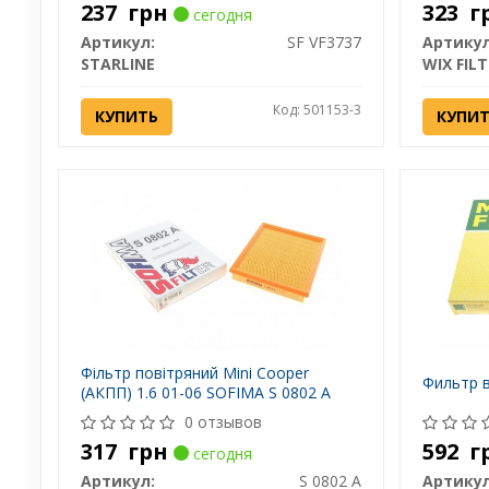
237
грн
323
г
сегодня
Артикул:
SF VF3737
Артикул
STARLINE
WIX FIL
Код: 501153-3
КУПИТЬ
КУПИ
Фільтр повітряний Mini Cooper
Фильтр 
(АКПП) 1.6 01-06 SOFIMA S 0802 A
0 отзывов
317
грн
592
г
сегодня
Артикул:
S 0802 A
Артикул