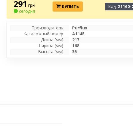
291
грн.
КУПИТЬ
Код:
21160-
сегодня
Производитель
Purflux
Каталожный номер
A1145
Длина [мм]
217
Ширина (мм)
168
Высота [мм]
35