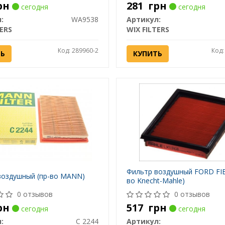
рн
281
грн
сегодня
сегодня
:
WA9538
Артикул:
TERS
WIX FILTERS
Код: 289960-2
Код:
ТЬ
КУПИТЬ
Фильтр воздушный FORD FIE
воздушный (пр-во MANN)
во Knecht-Mahle)
0 отзывов
0 отзывов
рн
517
грн
сегодня
сегодня
:
C 2244
Артикул: