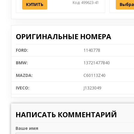
Код: 499623-41
КУПИТЬ
Выбра
ОРИГИНАЛЬНЫЕ НОМЕРА
FORD:
1140778
BMW:
13721477840
MAZDA:
C60113Z40
IVECO:
J1323049
НАПИСАТЬ КОММЕНТАРИЙ
Ваше имя