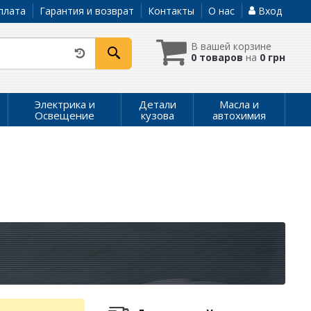
плата
Гарантия и возврат
Контакты
О нас
Вход
В вашей корзине
0 товаров
на
0 грн
Электрика и
Детали
Масла и
Освещение
кузова
автохимия