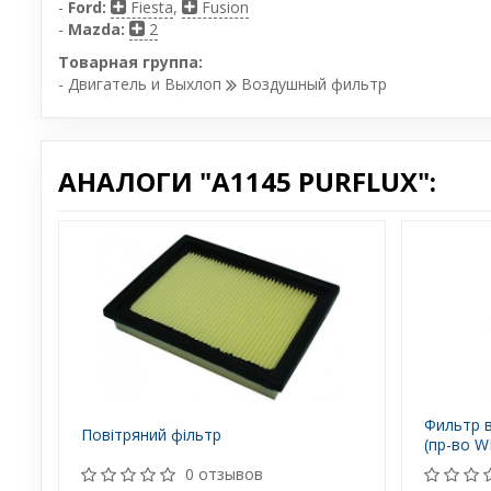
-
Ford:
Fiesta
,
Fusion
-
Mazda:
2
Товарная группа:
- Двигатель и Выхлоп
Воздушный фильтр
АНАЛОГИ "A1145 PURFLUX":
Фильтр 
Повітряний фільтр
(пр-во WI
0 отзывов