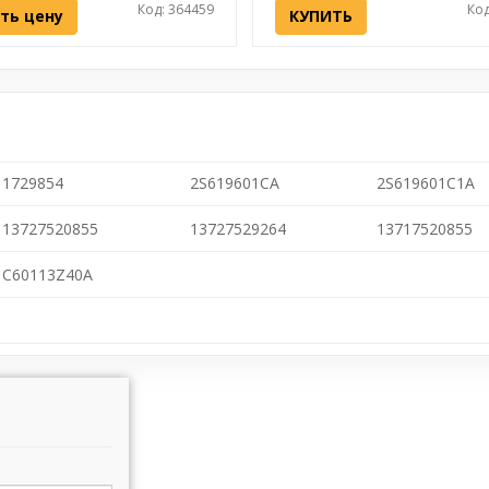
Код: 364459
Код
ть цену
КУПИТЬ
1729854
2S619601CA
2S619601C1A
13727520855
13727529264
13717520855
C60113Z40A