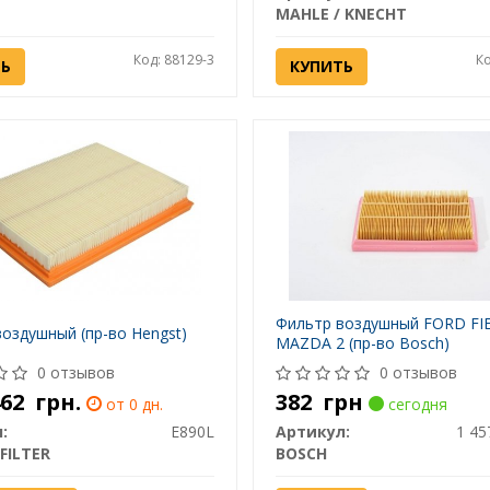
MAHLE / KNECHT
Код: 88129-3
Ко
ТЬ
КУПИТЬ
Фильтр воздушный FORD FI
оздушный (пр-во Hengst)
MAZDA 2 (пр-во Bosch)
0 отзывов
0 отзывов
 462
грн.
382
грн
от 0 дн.
сегодня
:
E890L
Артикул:
1 45
FILTER
BOSCH