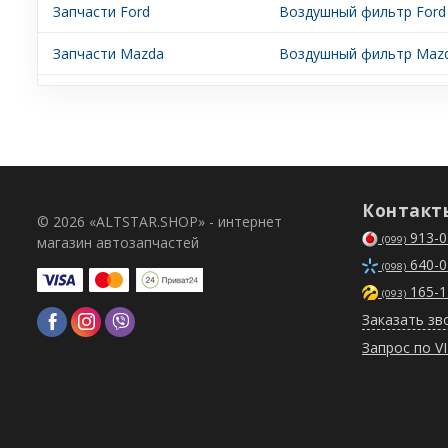
Запчасти Ford
Воздушный фильтр Ford 
Запчасти Mazda
Воздушный фильтр Maz
Контакт
© 2026 «ALTSTAR.SHOP» - интернет
913-0
магазин автозапчастей
(099)
640-0
(098)
165-1
(093)
Заказать зв
Запрос по V