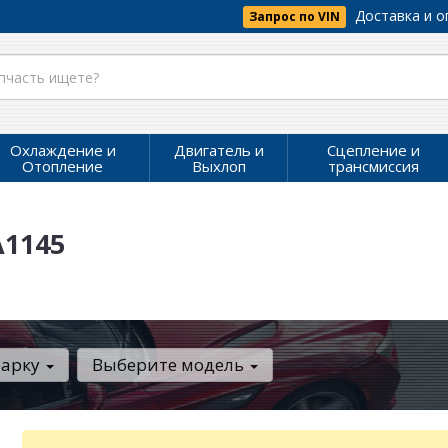
Доставка и о
Запрос по VIN
Охлаждение и
Двигатель и
Сцепление и
Отопление
Выхлоп
трансмиссия
A1145
марку
Выберите модель