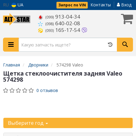
RU
UA
Контакты
Вход
Запрос по VIN
913-04-34
(099)
640-02-08
(098)
165-17-54
(093)
Главная
Дворники
574298 Valeo
Щетка стеклоочистителя задняя Valeo
574298
0 отзывов
Уточните
автомобиль:
Выберите год