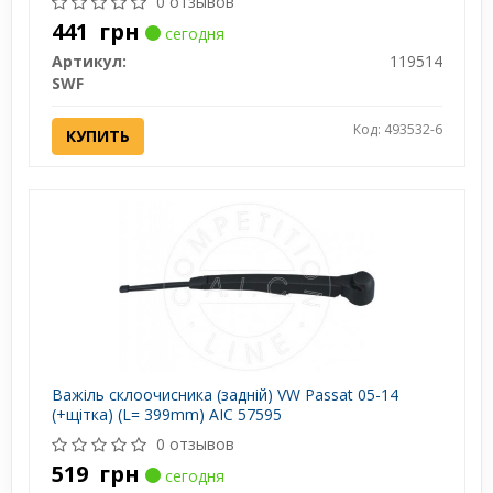
0 отзывов
441
грн
сегодня
Артикул:
119514
SWF
Код: 493532-6
КУПИТЬ
Важіль склоочисника (задній) VW Passat 05-14
(+щітка) (L= 399mm) AIC 57595
0 отзывов
519
грн
сегодня