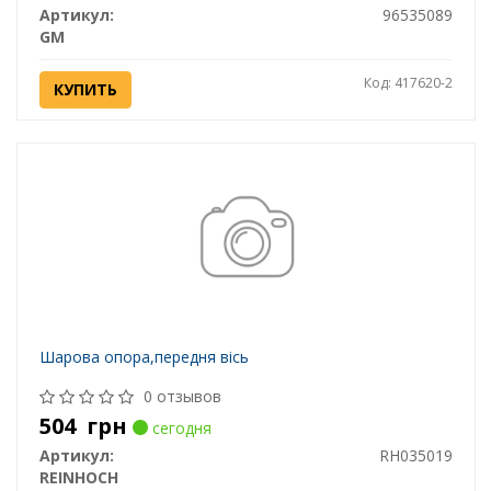
Артикул:
96535089
GM
Код: 417620-2
КУПИТЬ
Шарова опора,передня вісь
0 отзывов
504
грн
сегодня
Артикул:
RH035019
REINHOCH