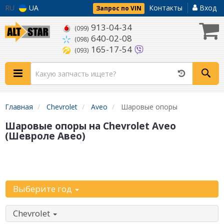
RU
UA
Контакты
Вход
Запрос по VIN
913-04-34
(099)
640-02-08
(098)
165-17-54
(093)
Главная
Chevrolet
Aveo
Шаровые опоры
Шаровые опоры на Chevrolet Aveo
(Шевроле Авео)
Уточните
автомобиль:
Выберите год
Chevrolet