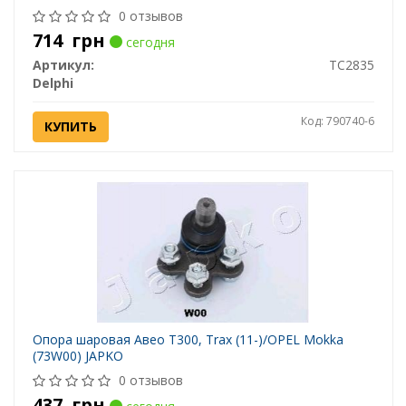
0 отзывов
714
грн
сегодня
Артикул:
TC2835
Delphi
Код: 790740-6
КУПИТЬ
Опора шаровая Авео Т300, Trax (11-)/OPEL Mokka
(73W00) JAPKO
0 отзывов
437
грн