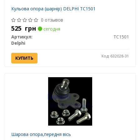
Кульова опора (шарнір) DELPHI TC1501
0 отзывов
525
грн
сегодня
Артикул:
TC1501
Delphi
Код: 632028-31
КУПИТЬ
Шарова опора,передня вісь