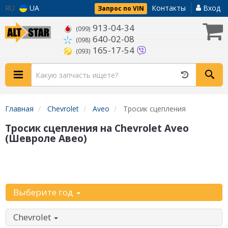
RU
UA
Контакты
Вход
Запрос по VIN
913-04-34
(099)
640-02-08
(098)
165-17-54
(093)
Главная
Chevrolet
Aveo
Тросик сцепления
Тросик сцепления на Chevrolet Aveo
(Шевроле Авео)
Уточните
автомобиль:
Выберите год
Chevrolet