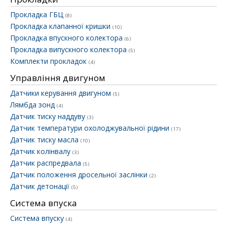
Прокладка ГБЦ
(8)
Прокладка клапанної кришки
(10)
Прокладка впускного колектора
(6)
Прокладка випускного колектора
(5)
Комплекти прокладок
(4)
Управління двигуном
Датчики керування двигуном
(5)
Лямбда зонд
(4)
Датчик тиску наддуву
(3)
Датчик температури охолоджувальної рідини
(17)
Датчик тиску масла
(10)
Датчик колінвалу
(3)
Датчик распредвала
(5)
Датчик положення дросельної заслінки
(2)
Датчик детонації
(5)
Система впуска
Система впуску
(4)