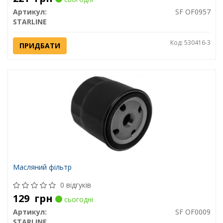
Артикул:
SF OF0957
STARLINE
Код: 530416-3
ПРИДБАТИ
Масляний фільтр
0 відгуків
129
грн
сьогодні
Артикул:
SF OF0009
STARLINE