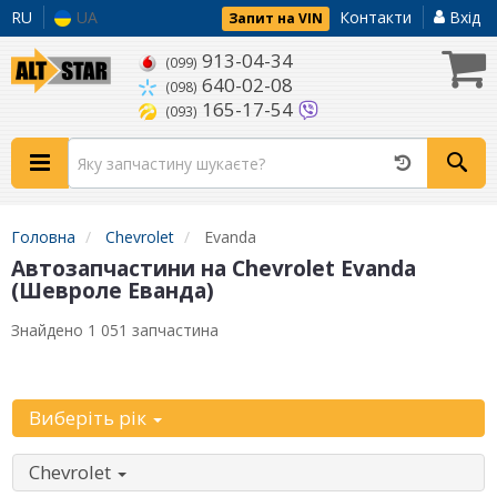
RU
UA
Контакти
Вхід
Запит на VIN
913-04-34
(099)
640-02-08
(098)
165-17-54
(093)
Головна
Chevrolet
Evanda
Автозапчастини на Chevrolet Evanda
(Шевроле Еванда)
Знайдено 1 051 запчастина
Уточніть автомобіль:
Виберіть рік
Chevrolet