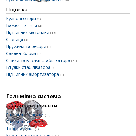
Підвіска
Кульові опори
(9)
Важелі та тяги
(4)
Підшипник маточини
(19)
Ступиця
(3)
Пружини та ресори
(1)
Сайлентблоки
(18)
Стійки та втулки стабілізатора
(21)
Втулки стабілізатора
(3)
Підшипник амортизатора
(1)
Гальмівна система
Гальмівні елементи
Гальмівні колодки
(50)
Гальмівні диски
(30)
Трос ручника
(5)
Комплектуючі колодок