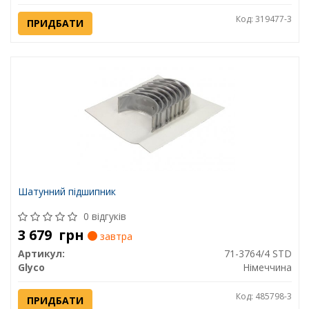
Код: 319477-3
ПРИДБАТИ
Шатунний підшипник
0 відгуків
3 679
грн
завтра
Артикул:
71-3764/4 STD
Glyco
Німеччина
Код: 485798-3
ПРИДБАТИ