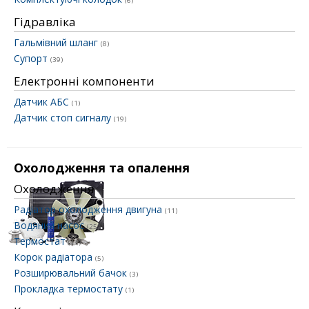
(6)
Гідравліка
Гальмівний шланг
(8)
Супорт
(39)
Електронні компоненти
Датчик АБС
(1)
Датчик стоп сигналу
(19)
Охолодження та опалення
Охолодження
Радіатор охолодження двигуна
(11)
Водяний насос
(25)
Термостат
(11)
Корок радіатора
(5)
Розширювальний бачок
(3)
Прокладка термостату
(1)