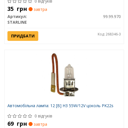
0 відгуків
35
грн
завтра
Артикул:
99.99.970
STARLINE
Код: 268346-3
ПРИДБАТИ
Автомобiльна лампа: 12 [В] H3 55W/12V цоколь PK22s
0 відгуків
69
грн
завтра