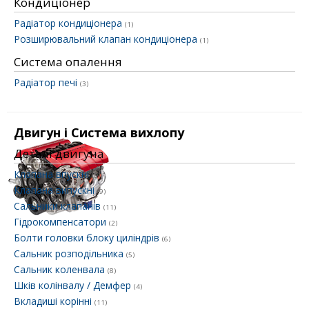
Кондиціонер
Радіатор кондиціонера
(1)
Розширювальний клапан кондиціонера
(1)
Система опалення
Радіатор печі
(3)
Двигун і Система вихлопу
Деталі двигуна
Клапана впускні
(8)
Клапана випускні
(9)
Сальники клапанів
(11)
Гідрокомпенсатори
(2)
Болти головки блоку циліндрів
(6)
Сальник розподільника
(5)
Сальник коленвала
(8)
Шків колінвалу / Демфер
(4)
Вкладиші корінні
(11)