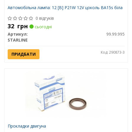
Автомобiльна лампа: 12 [В] P21W 12V цоколь BA15s біла
0 відгуків
32
грн
сьогодні
Артикул:
99.99.995
STARLINE
Код: 290873-3
ПРИДБАТИ
Прокладки двигуна