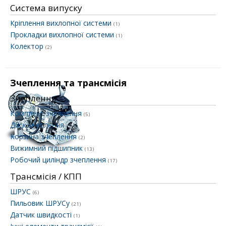
Система випуску
Кріплення вихлопної системи
(1)
Прокладки вихлопної системи
(1)
Колектор
(2)
Зчеплення та трансмісія
Зчеплення
Комплект зчеплення
(5)
Диск зчеплення
(3)
Корзина зчеплення
(2)
Вижимний підшипник
(13)
Робочий циліндр зчеплення
(17)
Трансмісія / КПП
ШРУС
(6)
Пильовик ШРУСу
(21)
Датчик швидкості
(1)