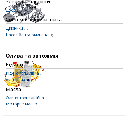
Зовнішні частини
Двері
(5)
Система склоочисника
Двірники
(40)
Насос бачка омивача
(1)
Олива та автохімія
Рідини
Рідина гальмівна
(14)
Антифриз
(1)
Масла
Олива трансмісійна
Моторне масло