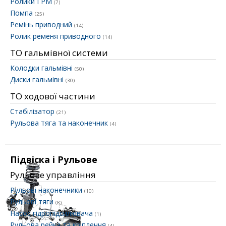
Ролики ГРМ
(7)
Помпа
(25)
Ремінь приводний
(14)
Ролик ременя приводного
(14)
ТО гальмівної системи
Колодки гальмівні
(50)
Диски гальмівні
(30)
ТО ходової частини
Стабілізатор
(21)
Рульова тяга та наконечник
(4)
Підвіска і Рульове
Рульове управління
Рульові наконечники
(10)
Рульові тяги
(8)
Насос гідропідсилювача
(1)
Рульова рейка та кріплення
(4)