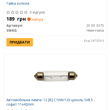
Гайка колісна
0 відгуків
189
грн
завтра
Артикул:
20 90 3375
SWAG
Німеччина
Код: 547329-3
ПРИДБАТИ
Автомобiльна лампа: 12 [В] C10W/12V цоколь SV8.5 -
софит 11x42mm