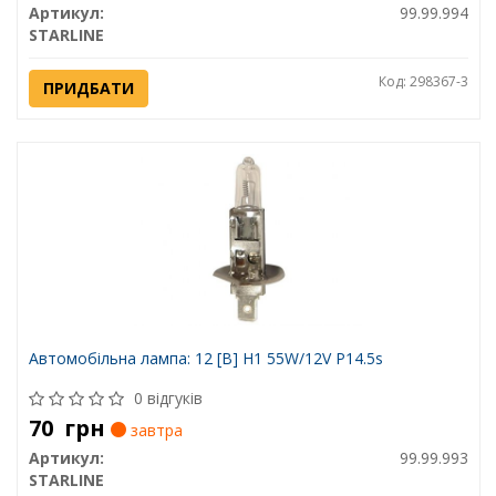
Артикул:
99.99.994
STARLINE
Код: 298367-3
ПРИДБАТИ
Автомобiльна лампа: 12 [В] H1 55W/12V P14.5s
0 відгуків
70
грн
завтра
Артикул:
99.99.993
STARLINE