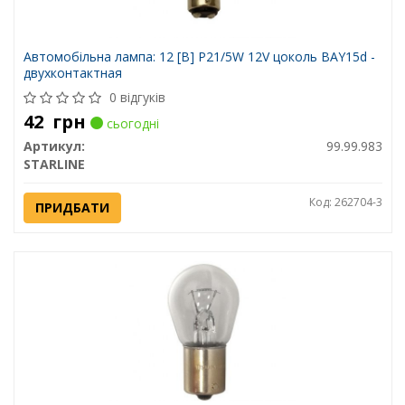
Автомобiльна лампа: 12 [В] P21/5W 12V цоколь BAY15d -
двухконтактная
0 відгуків
42
грн
сьогодні
Артикул:
99.99.983
STARLINE
Код: 262704-3
ПРИДБАТИ