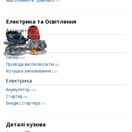
Інші елементи трансмісії
(1)
Електрика та Освітлення
Автосвітло
Автолампи
Запалювання
Свічки
(32)
Провода високовольтні
(6)
Котушка запалювання
(21)
Електрика
Акумулятор
(12)
Стартер
(4)
Бендікс стартера
(1)
Деталі кузова