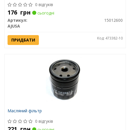
0 відгуків
176
грн
сьогодні
Артикул:
15012600
AJUSA
Код: 473382-10
ПРИДБАТИ
Масляний фільтр
0 відгуків
221
грн
сьогодні