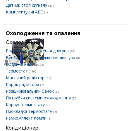
Датчик стоп сигналу
(49)
Комплектуючі АБС
(1)
Охолодження та опалення
Охолодження
Радіатор охолодження двигуна
(26)
Вентилятор охолодження двигуна
(8)
Водяний насос
(143)
Термостат
(119)
Масляний радіатор
(41)
Корок радіатора
(7)
Розширювальний бачок
(32)
Патрубки системи охолодження
(60)
Корпус термостату
(4)
Прокладка термостату
(9)
Ремкомплект помпи
(1)
Кондиціонер