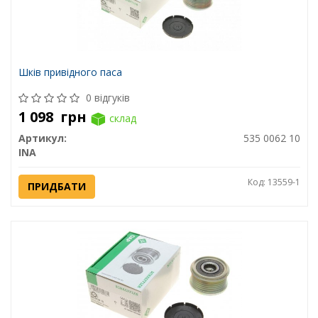
Шків привідного паса
0 відгуків
1 098
грн
склад
Артикул:
535 0062 10
INA
Код: 13559-1
ПРИДБАТИ