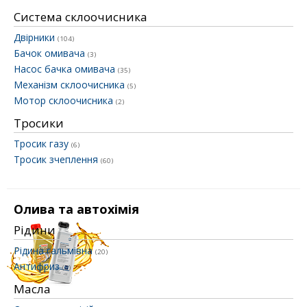
Система склоочисника
Двірники
(104)
Бачок омивача
(3)
Насос бачка омивача
(35)
Механізм склоочисника
(5)
Мотор склоочисника
(2)
Тросики
Тросик газу
(6)
Тросик зчеплення
(60)
Олива та автохімія
Рідини
Рідина гальмівна
(20)
Антифриз
(2)
Масла