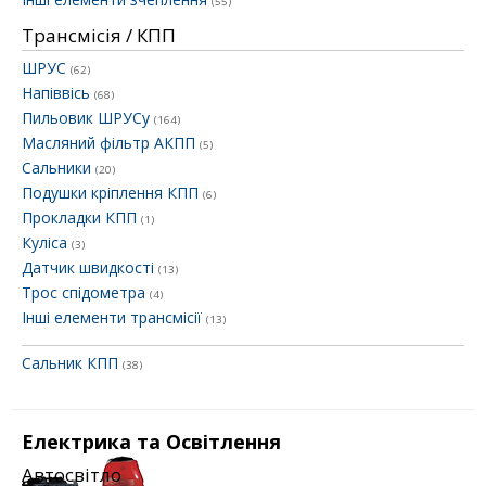
(55)
Трансмісія / КПП
ШРУС
(62)
Напіввісь
(68)
Пильовик ШРУСу
(164)
Масляний фільтр АКПП
(5)
Сальники
(20)
Подушки кріплення КПП
(6)
Прокладки КПП
(1)
Куліса
(3)
Датчик швидкості
(13)
Трос спідометра
(4)
Інші елементи трансмісії
(13)
Сальник КПП
(38)
Електрика та Освітлення
Автосвітло