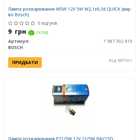
Лампа розжарювання W5W 12V 5W W2,1x9,5d QUICK (вир-
во Bosch)
0 відгуків
9
грн
склад
Артикул:
1 987 302 819
BOSCH
Код: 89770-1
ПРИДБАТИ
Лампа розжарювання P21/5W 12V 21/5W BAY15D