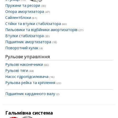
Пружини та ресори
(30)
Опора амортизатора
(47)
Сайлентблоки
(61)
Стійки та втулки стабілізатора
(60)
Пильовики та відбійники амортизаторів
(27)
Втулки стабілізатора
(30)
Підшипник амортизатора
(18)
Поворотний кулак
(4)
Рульове управління
Рульові наконечники
(66)
Рульові тяги
(44)
Насос гідропідсилювача
(16)
Рульова рейка та кріплення
(22)
Підшипник карданного валу
(2)
Гальмівна система