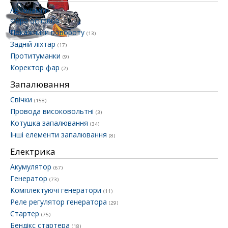
Автолампи
Фара основна
(10)
Покажчики повороту
(13)
Задній ліхтар
(17)
Протитуманки
(9)
Коректор фар
(2)
Запалювання
Свічки
(158)
Провода високовольтні
(3)
Котушка запалювання
(34)
Інші елементи запалювання
(8)
Електрика
Акумулятор
(67)
Генератор
(73)
Комплектуючі генератори
(11)
Реле регулятор генератора
(29)
Стартер
(75)
Бендікс стартера
(18)