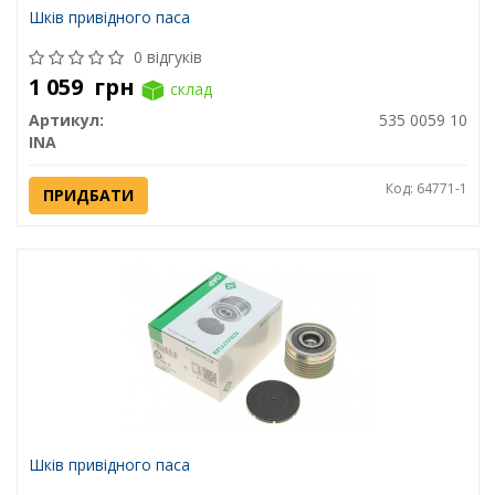
Шків привідного паса
0 відгуків
1 059
грн
склад
Артикул:
535 0059 10
INA
Код: 64771-1
ПРИДБАТИ
Шків привідного паса