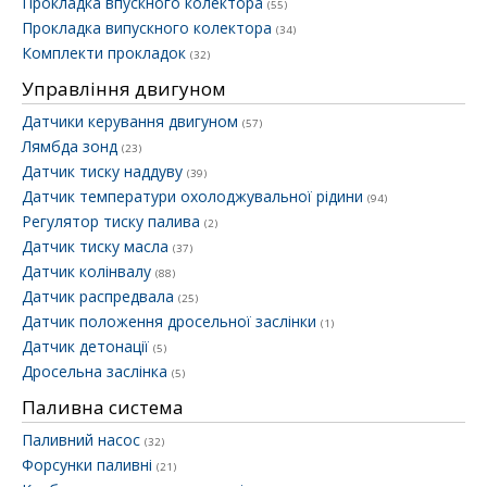
Прокладка впускного колектора
(55)
Прокладка випускного колектора
(34)
Комплекти прокладок
(32)
Управління двигуном
Датчики керування двигуном
(57)
Лямбда зонд
(23)
Датчик тиску наддуву
(39)
Датчик температури охолоджувальної рідини
(94)
Регулятор тиску палива
(2)
Датчик тиску масла
(37)
Датчик колінвалу
(88)
Датчик распредвала
(25)
Датчик положення дросельної заслінки
(1)
Датчик детонації
(5)
Дросельна заслінка
(5)
Паливна система
Паливний насос
(32)
Форсунки паливні
(21)