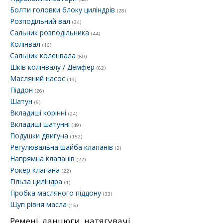
Болти головки блоку циліндрів
(28)
Розподільний вал
(34)
Сальник розподільника
(44)
Колінвал
(16)
Сальник коленвала
(60)
Шків колінвалу / Демфер
(62)
Масляний насос
(19)
Піддон
(26)
Шатун
(5)
Вкладиші корінні
(24)
Вкладиші шатунні
(49)
Подушки двигуна
(152)
Регулювальна шайба клапанів
(2)
Напрямна клапанів
(22)
Рокер клапана
(22)
Гільза циліндра
(1)
Пробка масляного піддону
(33)
Щуп рівня масла
(15)
Ремені, ланцюги, натягувачі