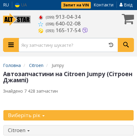
RU
UA
Контакти
Вхід
Запит на VIN
913-04-34
(099)
640-02-08
(098)
165-17-54
(093)
Головна
Citroen
Jumpy
Автозапчастини на Citroen Jumpy (Сітроен
Джампі)
Знайдено 7 428 запчастин
Уточніть автомобіль:
Виберіть рік
Citroen