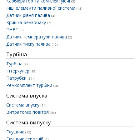
Карбюратор та комплектуючі
(3)
Інші елементи паливної системи
(43)
Датчик рівня палива
(4)
Кришка бензобаку
(7)
ПНВТ
(6)
Датчик температури палива
(2)
Датчик тиску палива
(10)
Турбіна
Турбіна
(22)
Інтеркулер
(19)
Патрубки
(51)
Ремкомплект турбіни
(28)
Система впуска
Система впуску
(14)
Витратомір повітря
(44)
Система випуску
Глушник
(12)
Глушник середній
(9)