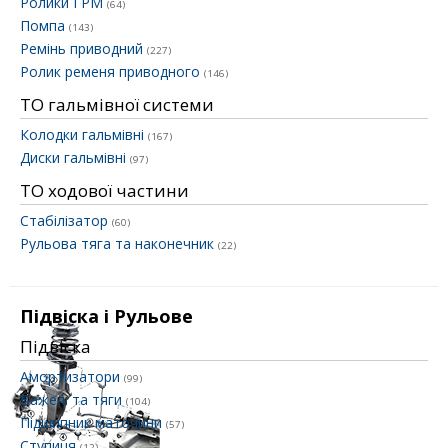
Ролики ГРМ
(64)
Помпа
(143)
Ремінь приводний
(227)
Ролик ременя приводного
(146)
ТО гальмівної системи
Колодки гальмівні
(167)
Диски гальмівні
(97)
ТО ходової частини
Стабілізатор
(60)
Рульова тяга та наконечник
(22)
Підвіска і Рульове
Підвіска
Амортизатори
(99)
Важелі та тяги
(104)
Підшипник маточини
(57)
Ступиця
(12)