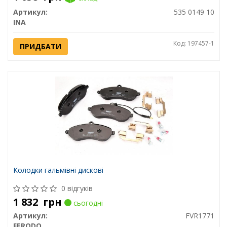
Артикул:
535 0149 10
INA
Код: 197457-1
ПРИДБАТИ
Колодки гальмівні дискові
0 відгуків
1 832
грн
сьогодні
Артикул:
FVR1771
FERODO