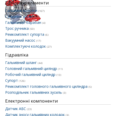
Гальмівні елементи
Гальмівні колодки
(167)
Гальмівні диски
(97)
Гальмівний барабан
(4)
Трос ручника
(50)
Ремкомплект супорта
(6)
Вакуумний насос
(17)
Комплектуючі колодок
(27)
Гідравліка
Гальмівний шланг
(44)
Головний гальмівний циліндр
(11)
Робочий гальмівний циліндр
(13)
Супорт
(126)
Ремкомплект головного гальмівного циліндра
(5)
Розподільник гальмівних зусиль
(3)
Електронні компоненти
Датчик АБС
(23)
Датчик зносу гальмівних колодок
(3)