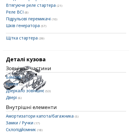
Втягуюче реле стартера
(21)
Реле ВСІ
(8)
Підрульові перемикачі
(10)
Шків генератора
(57)
Щітка стартера
(39)
Деталі кузова
Зовнішні частини
Бампер
(2)
Крило
(2)
Дзеркало зовнішнє
(53)
Двері
(6)
Внутрішні елементи
Амортизатори капота/багажника
(5)
Замки / Ручки
(17)
Склопідйомник
(18)