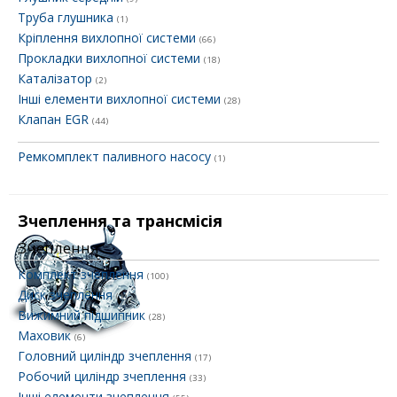
Труба глушника
(1)
Кріплення вихлопної системи
(66)
Прокладки вихлопної системи
(18)
Каталізатор
(2)
Інші елементи вихлопної системи
(28)
Клапан EGR
(44)
Ремкомплект паливного насосу
(1)
Зчеплення та трансмісія
Зчеплення
Комплект зчеплення
(100)
Диск зчеплення
(1)
Вижимний підшипник
(28)
Маховик
(6)
Головний циліндр зчеплення
(17)
Робочий циліндр зчеплення
(33)
Інші елементи зчеплення