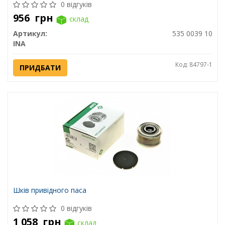
0 відгуків
956
грн
склад
Артикул:
535 0039 10
INA
Код: 84797-1
ПРИДБАТИ
Шків привідного паса
0 відгуків
1 058
грн
склад