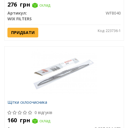
276
грн
склад
Артикул:
WF8040
WIX FILTERS
Код: 223736-1
ПРИДБАТИ
Щітки склоочисника
0 відгуків
160
грн
склад