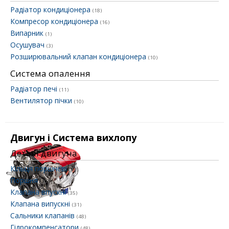
Радіатор кондиціонера
(18)
Компресор кондиціонера
(16)
Випарник
(1)
Осушувач
(3)
Розширювальний клапан кондиціонера
(10)
Система опалення
Радіатор печі
(11)
Вентилятор пічки
(10)
Двигун і Система вихлопу
Деталі двигуна
Кільця поршневі
(43)
Поршня
(30)
Клапана впускні
(35)
Клапана випускні
(31)
Сальники клапанів
(48)
Гідрокомпенсатори
(48)