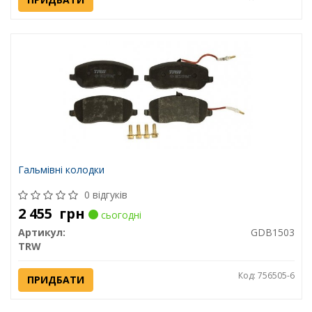
Гальмівні колодки
0 відгуків
2 455
грн
сьогодні
Артикул:
GDB1503
TRW
Код: 756505-6
ПРИДБАТИ