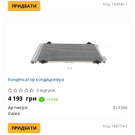
Код: 164342-1
ПРИДБАТИ
Конденсатор кондиціонера
0 відгуків
4 193
грн
склад
Артикул:
814366
Valeo
Код: 186774-1
ПРИДБАТИ