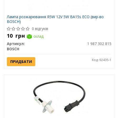
Лампа розжарювання R5W 12V 5W BA15s ECO (вир-во
BOSCH)
0 відгуків
10
грн
склад
Артикул:
1 987 302 815
BOSCH
Код: 92435-1
ПРИДБАТИ