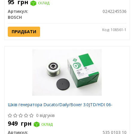
95
грн
склад
Артикул:
0242245536
BOSCH
Код: 108561-1
ПРИДБАТИ
Шків генератора Ducato/Daily/Boxer 3.0JTD/HDI 06-
0 відгуків
949
грн
склад
Артикул:
535 0103 10