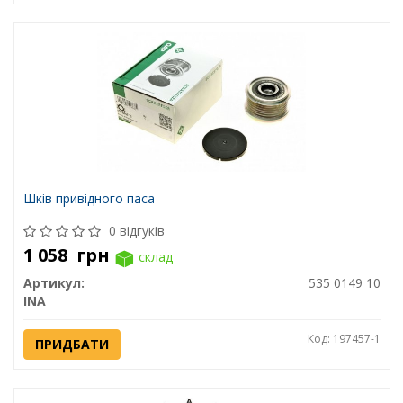
Шків привідного паса
0 відгуків
1 058
грн
склад
Артикул:
535 0149 10
INA
Код: 197457-1
ПРИДБАТИ