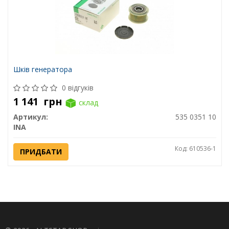
Шків генератора
0 відгуків
1 141
грн
склад
Артикул:
535 0351 10
INA
Код: 610536-1
ПРИДБАТИ