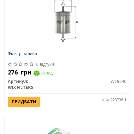
Фільтр палива
0 відгуків
276
грн
склад
Артикул:
WF8040
WIX FILTERS
Код: 223736-1
ПРИДБАТИ