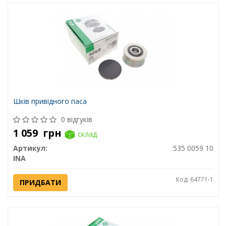
Шків привідного паса
0 відгуків
1 059
грн
склад
Артикул:
535 0059 10
INA
Код: 64771-1
ПРИДБАТИ