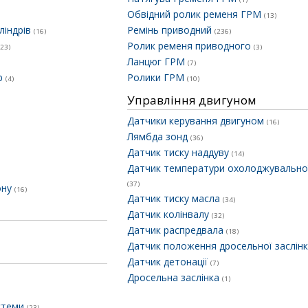
Обвідний ролик ременя ГРМ
(13)
ліндрів
Ремінь приводний
(16)
(236)
Ролик ременя приводного
(23)
(3)
Ланцюг ГРМ
(7)
ер
Ролики ГРМ
(4)
(10)
Управління двигуном
Датчики керування двигуном
(16)
Лямбда зонд
(36)
Датчик тиску наддуву
(14)
Датчик температури охолоджувальної
(37)
ону
(16)
Датчик тиску масла
(34)
Датчик колінвалу
(32)
Датчик распредвала
(18)
Датчик положення дросельної заслін
Датчик детонації
(7)
Дросельна заслінка
(1)
истеми
(23)