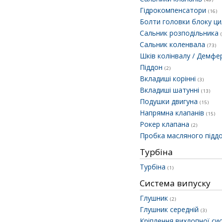
Гідрокомпенсатори
(16)
Болти головки блоку ци
Сальник розподільника
Сальник коленвала
(73)
Шків колінвалу / Демф
Піддон
(2)
Вкладиші корінні
(3)
Вкладиші шатунні
(13)
Подушки двигуна
(15)
Напрямна клапанів
(15)
Рокер клапана
(2)
Пробка масляного підд
Турбіна
Турбіна
(1)
Система випуску
Глушник
(2)
Глушник середній
(3)
Кріплення вихлопної с