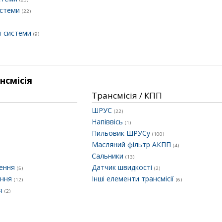
истеми
(22)
ї системи
(9)
нсмісія
Трансмісія / КПП
ШРУС
(22)
Напіввісь
(1)
Пильовик ШРУСу
(100)
Масляний фільтр АКПП
(4)
Сальники
(13)
лення
Датчик швидкості
(5)
(2)
ення
Інші елементи трансмісії
(12)
(6)
ня
(2)