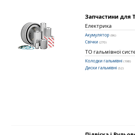
Запчастини для 
Електрика
Акумулятор
(96)
Свічки
(270)
ТО гальмівної сис
Колодки гальмівні
(198)
Диски гальмівні
(52)
Підвіска і Рульов