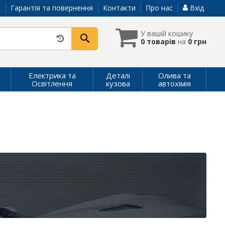
а
Гарантія та повернення
Контакти
Про нас
Вхід
У вашій кошику
0 товарів
на
0 грн
Електрика та
Деталі
Олива та
Освітлення
кузова
автохімія