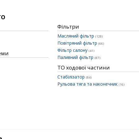
ТО
Фільтри
Масляний фільтр
(128)
Повітряний фільтр
(66)
Фільтр салону
(41)
теми
Паливний фільтр
(87)
ТО ходової частини
Стабілізатор
(84)
Рульова тяга та наконечник
(16)
е