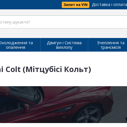
Доставка і оплат
Запит на VIN
Охолодження та
Двигун і Система
Зчеплення та
опалення
вихлопу
трансмісія
 Colt (Мітцубісі Кольт)