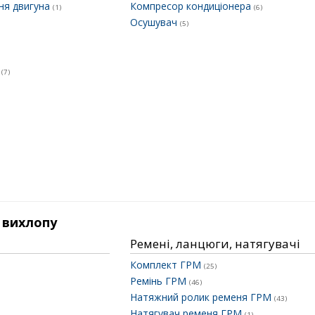
ня двигуна
Компресор кондиціонера
(1)
(6)
Осушувач
(5)
к
(7)
 вихлопу
Ремені, ланцюги, натягувачі
Комплект ГРМ
(25)
Ремінь ГРМ
(46)
Натяжний ролик ременя ГРМ
(43)
Натягувач ременя ГРМ
(1)