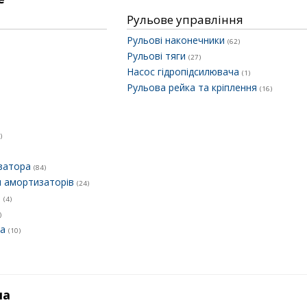
Рульове управління
Рульові наконечники
(62)
Рульові тяги
(27)
Насос гідропідсилювача
(1)
Рульова рейка та кріплення
(16)
)
ізатора
(84)
и амортизаторів
(24)
и
(4)
)
ра
(10)
ма