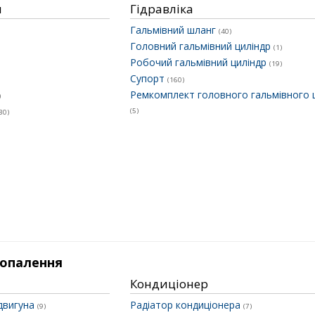
и
Гідравліка
Гальмівний шланг
(40)
Головний гальмівний циліндр
(1)
Робочий гальмівний циліндр
(19)
Супорт
(160)
Ремкомплект головного гальмівного 
)
(5)
30)
 опалення
Кондиціонер
двигуна
Радіатор кондиціонера
(9)
(7)