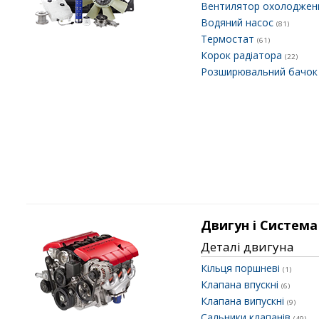
Вентилятор охолоджен
Водяний насос
(81)
Термостат
(61)
Корок радіатора
(22)
Розширювальний бачо
Двигун і Система
Деталі двигуна
Кільця поршневі
(1)
Клапана впускні
(6)
Клапана випускні
(9)
Сальники клапанів
(49)