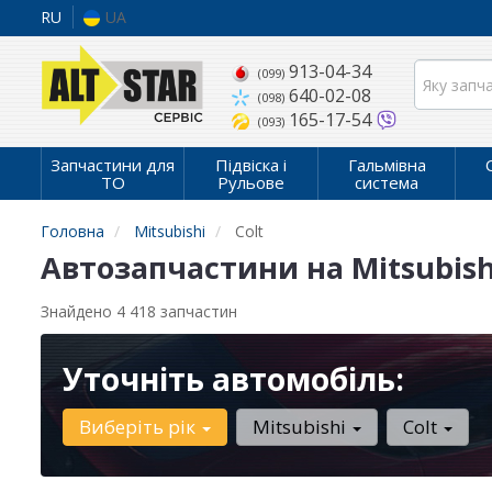
RU
UA
913-04-34
(099)
640-02-08
(098)
165-17-54
(093)
Запчастини для
Підвіска і
Гальмівна
ТО
Рульове
система
Головна
Mitsubishi
Colt
Автозапчастини на Mitsubishi
Знайдено 4 418 запчастин
Уточніть автомобіль:
Виберіть рік
Mitsubishi
Colt