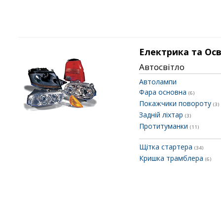
Електрика та Ос
Автосвітло
Автолампи
Фара основна
(6)
Покажчики повороту
(3)
Задній ліхтар
(3)
Протитуманки
(11)
Щітка стартера
(34)
Кришка трамблера
(6)