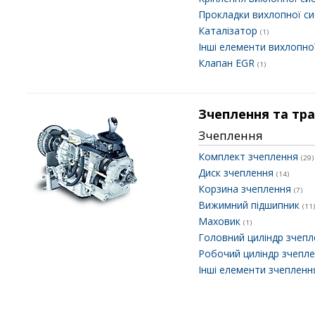
Прокладки вихлопної с
Каталізатор
(1)
Інші елементи вихлопно
Клапан EGR
(1)
Зчеплення та тра
Зчеплення
Комплект зчеплення
(29)
Диск зчеплення
(14)
Корзина зчеплення
(7)
Вижимний підшипник
(11)
Маховик
(1)
Головний циліндр зчеп
Робочий циліндр зчепл
Інші елементи зчеплен