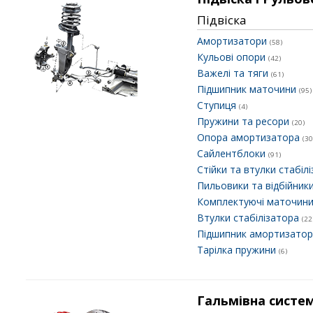
Підвіска
Амортизатори
(58)
Кульові опори
(42)
Важелі та тяги
(61)
Підшипник маточини
(95)
Ступиця
(4)
Пружини та ресори
(20)
Опора амортизатора
(30
Сайлентблоки
(91)
Стійки та втулки стабіл
Пильовики та відбійник
Комплектуючі маточин
Втулки стабілізатора
(22
Підшипник амортизато
Тарілка пружини
(6)
Гальмівна систе