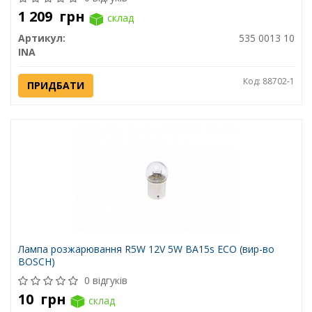
1 209
грн
склад
Артикул:
535 0013 10
INA
Код: 88702-1
ПРИДБАТИ
Лампа розжарювання R5W 12V 5W BA15s ECO (вир-во
BOSCH)
0 відгуків
10
грн
склад