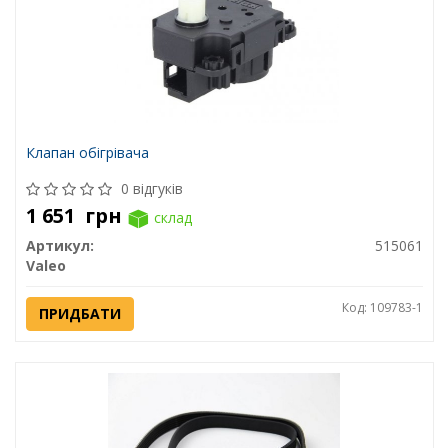
Клапан обігрівача
0 відгуків
1 651
грн
склад
Артикул:
515061
Valeo
Код: 109783-1
ПРИДБАТИ