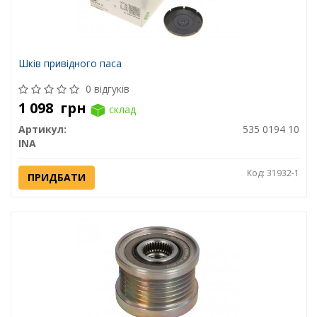
Шків привідного паса
0 відгуків
1 098
грн
склад
Артикул:
535 0194 10
INA
Код: 31932-1
ПРИДБАТИ