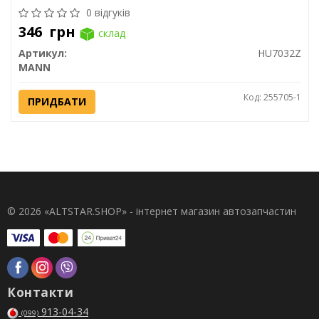
0 відгуків
346
грн
склад
Артикул:
HU7032Z
MANN
Код: 255705-1
ПРИДБАТИ
© 2026 «ALTSTAR.SHOP» - інтернет магазин автозапчастин
Контакти
913-04-34
(099)