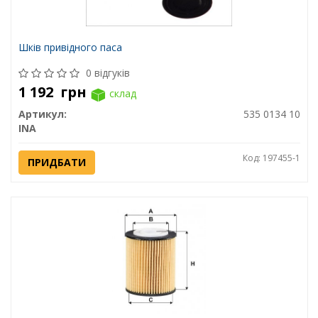
Шків привідного паса
0 відгуків
1 192
грн
склад
Артикул:
535 0134 10
INA
Код: 197455-1
ПРИДБАТИ