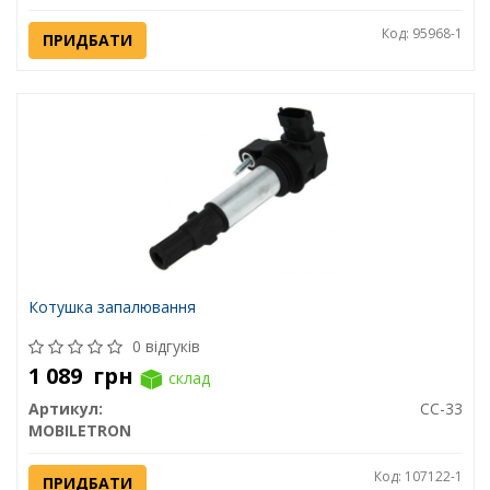
Код: 95968-1
ПРИДБАТИ
Котушка запалювання
0 відгуків
1 089
грн
склад
Артикул:
CC-33
MOBILETRON
Код: 107122-1
ПРИДБАТИ