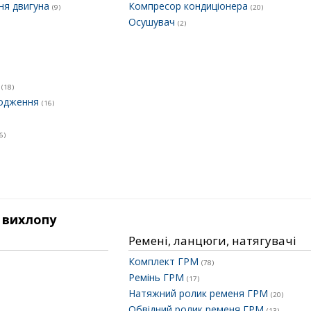
ня двигуна
Компресор кондиціонера
(9)
(20)
Осушувач
(2)
к
(18)
лодження
(16)
6)
 вихлопу
Ремені, ланцюги, натягувачі
Комплект ГРМ
(78)
Ремінь ГРМ
(17)
Натяжний ролик ременя ГРМ
(20)
Обвідний ролик ременя ГРМ
(13)