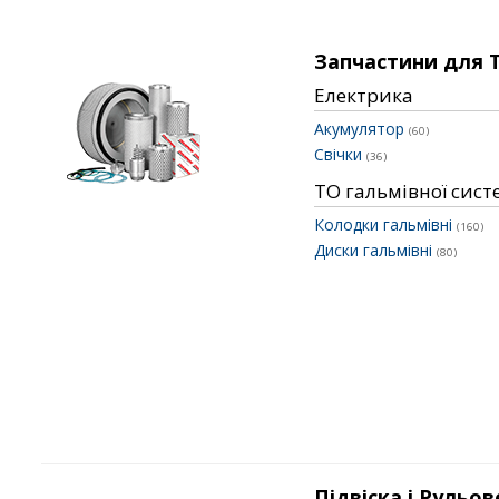
Запчастини для 
Електрика
Акумулятор
(60)
Свічки
(36)
ТО гальмівної сис
Колодки гальмівні
(160)
Диски гальмівні
(80)
Підвіска і Рульов