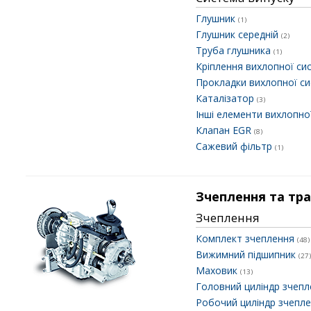
Глушник
(1)
Глушник середній
(2)
Труба глушника
(1)
Кріплення вихлопної с
Прокладки вихлопної с
Каталізатор
(3)
Інші елементи вихлопно
Клапан EGR
(8)
Сажевий фільтр
(1)
Зчеплення та тра
Зчеплення
Комплект зчеплення
(48)
Вижимний підшипник
(27)
Маховик
(13)
Головний циліндр зчеп
Робочий циліндр зчепл