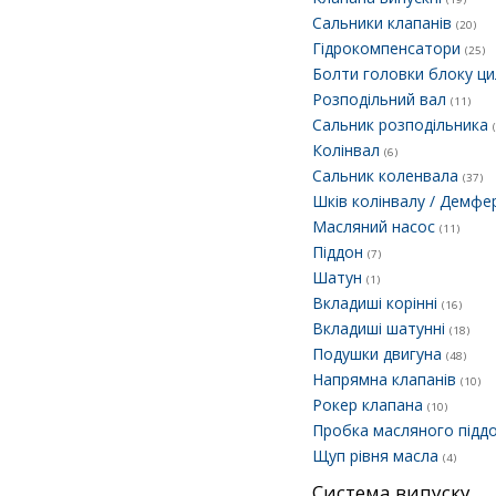
Сальники клапанів
(20)
Гідрокомпенсатори
(25)
Болти головки блоку ци
Розподільний вал
(11)
Сальник розподільника
Колінвал
(6)
Сальник коленвала
(37)
Шків колінвалу / Демф
Масляний насос
(11)
Піддон
(7)
Шатун
(1)
Вкладиші корінні
(16)
Вкладиші шатунні
(18)
Подушки двигуна
(48)
Напрямна клапанів
(10)
Рокер клапана
(10)
Пробка масляного підд
Щуп рівня масла
(4)
Система випуску