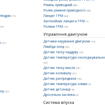
Ремінь приводний
(86)
Ролик ременя приводного
(58)
ліндрів
Ланцюг ГРМ
(11)
(44)
Заспокійник ланцюга ГРМ
(1)
Ролики ГРМ
(10)
(19)
Управління двигуном
Датчики керування двигуном
(13)
ер
(21)
Лямбда зонд
(33)
Датчик тиску наддуву
(15)
Датчик температури охолоджувальної
(32)
Датчик тиску масла
(25)
Датчик колінвалу
(31)
Датчик распредвала
(19)
Датчик температури оливи
(2)
Датчик детонації
(9)
ону
(22)
Дросельна заслінка
(5)
Система впуска