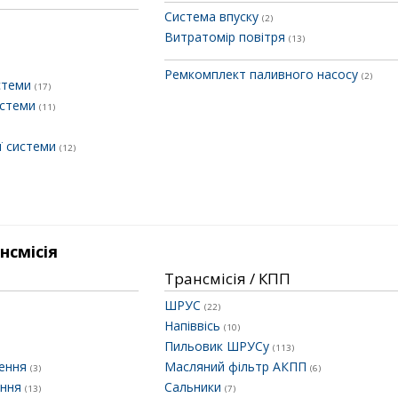
Система впуску
(2)
Витратомір повітря
(13)
Ремкомплект паливного насосу
(2)
истеми
(17)
истеми
(11)
ї системи
(12)
нсмісія
Трансмісія / КПП
ШРУС
(22)
Напіввісь
(10)
Пильовик ШРУСу
(113)
лення
Масляний фільтр АКПП
(3)
(6)
ення
Сальники
(13)
(7)