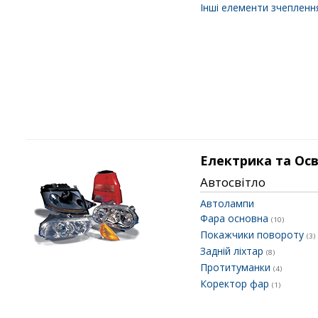
Інші елементи зчеплен
Електрика та Ос
Автосвітло
Автолампи
Фара основна
(10)
Покажчики повороту
(3)
Задній ліхтар
(8)
Протитуманки
(4)
Коректор фар
(1)