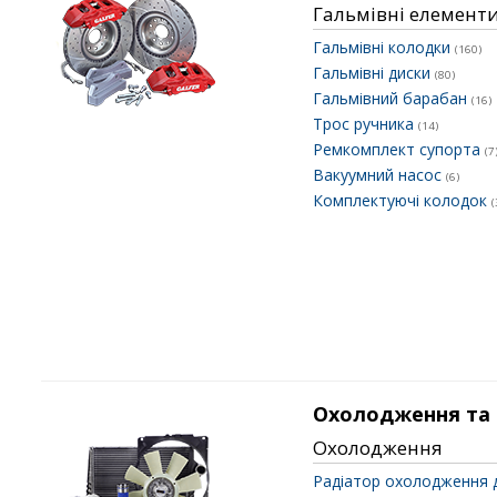
Гальмівні елемент
Гальмівні колодки
(160)
Гальмівні диски
(80)
Гальмівний барабан
(16)
Трос ручника
(14)
Ремкомплект супорта
(7
Вакуумний насос
(6)
Комплектуючі колодок
(
Охолодження та
Охолодження
Радіатор охолодження 