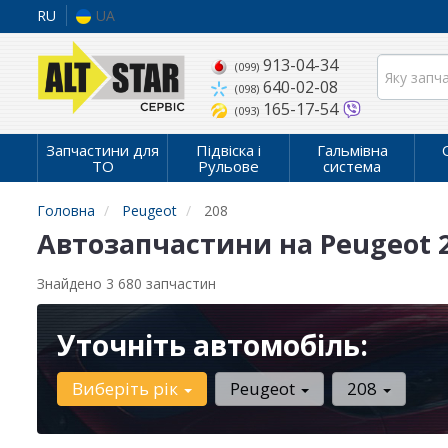
RU
UA
913-04-34
(099)
640-02-08
(098)
165-17-54
(093)
Запчастини для
Підвіска і
Гальмівна
ТО
Рульове
система
Головна
Peugeot
208
Автозапчастини на Peugeot 
Знайдено 3 680 запчастин
Уточніть автомобіль:
Виберіть рік
Peugeot
208