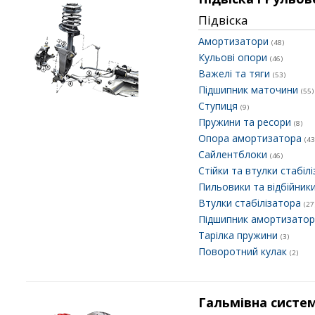
Підвіска
Амортизатори
(48)
Кульові опори
(46)
Важелі та тяги
(53)
Підшипник маточини
(55)
Ступиця
(9)
Пружини та ресори
(8)
Опора амортизатора
(43
Сайлентблоки
(46)
Стійки та втулки стабіл
Пильовики та відбійник
Втулки стабілізатора
(27
Підшипник амортизато
Тарілка пружини
(3)
Поворотний кулак
(2)
Гальмівна систе