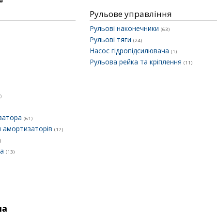
Рульове управління
Рульові наконечники
(63)
Рульові тяги
(24)
Насос гідропідсилювача
(1)
Рульова рейка та кріплення
(11)
)
ізатора
(61)
и амортизаторів
(17)
)
ра
(13)
ма