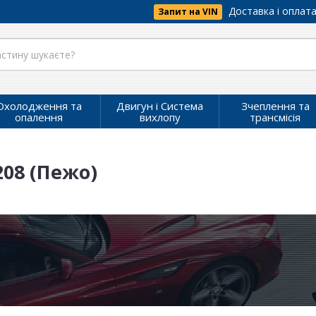
Доставка і оплат
Запит на VIN
Охолодження та
Двигун і Система
Зчеплення та
опалення
вихлопу
трансмісія
208 (Пежо)