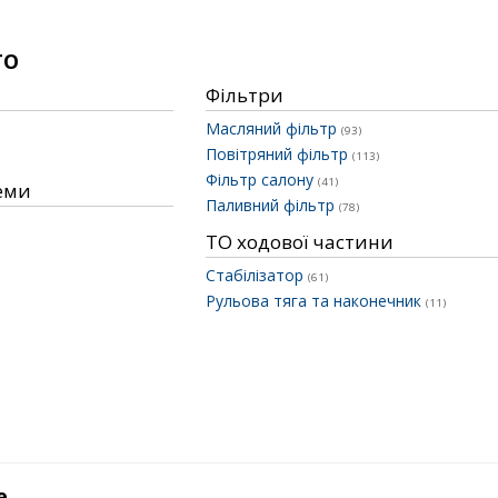
ТО
Фільтри
Масляний фільтр
(93)
Повітряний фільтр
(113)
Фільтр салону
(41)
теми
Паливний фільтр
(78)
ТО ходової частини
Стабілізатор
(61)
Рульова тяга та наконечник
(11)
е