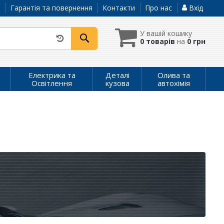
а
Гарантія та повернення
Контакти
Про нас
Вхід
У вашій кошику
0 товарів
на
0 грн
Електрика та
Деталі
Олива та
Освітлення
кузова
автохімія