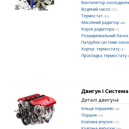
Вентилятор охолоджен
Водяний насос
(77)
Термостат
(32)
Масляний радіатор
(46)
Корок радіатора
(1)
Розширювальний бачо
Патрубки системи охо
Корпус термостату
(3)
Прокладка термостату
(
Двигун і Система
Деталі двигуна
Кільця поршневі
(18)
Поршня
(13)
Клапана впускні
(17)
Клапана випускні
(19)