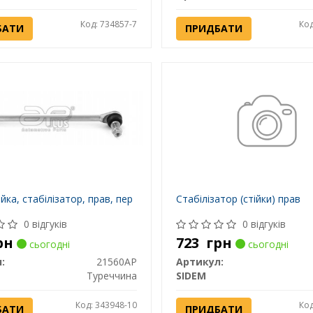
Код: 734857-7
Код
БАТИ
ПРИДБАТИ
ійка, стабілізатор, прав, пер
Стабілізатор (стійки) прав
0 відгуків
0 відгуків
рн
723
грн
сьогодні
сьогодні
:
21560AP
Артикул:
Туреччина
SIDEM
Код: 343948-10
Код
БАТИ
ПРИДБАТИ