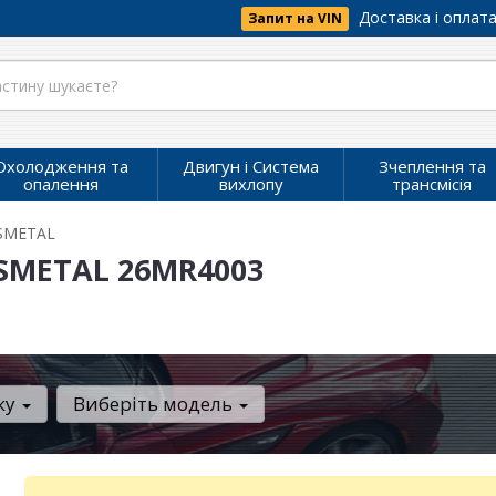
Доставка і оплат
Запит на VIN
Охолодження та
Двигун і Система
Зчеплення та
опалення
вихлопу
трансмісія
SMETAL
 ASMETAL 26MR4003
ку
Виберіть модель