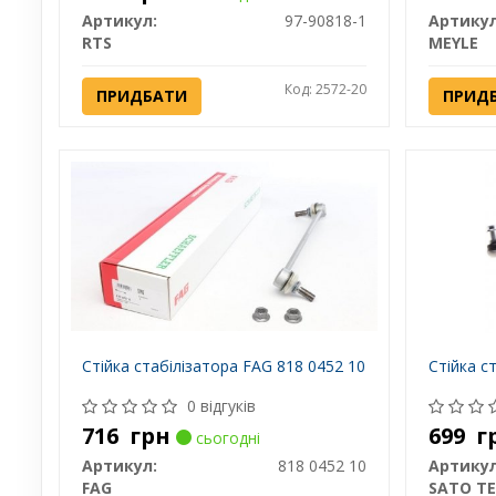
Артикул:
97-90818-1
Артикул
RTS
MEYLE
Код: 2572-20
ПРИДБАТИ
ПРИД
Стійка стабілізатора FAG 818 0452 10
Стійка с
0 відгуків
716
грн
699
г
сьогодні
Артикул:
818 0452 10
Артикул
FAG
SATO T