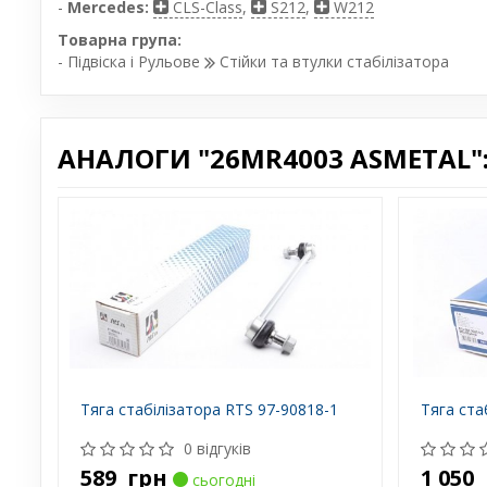
-
Mercedes:
CLS-Class
,
S212
,
W212
Товарна група:
- Підвіска і Рульове
Стійки та втулки стабілізатора
АНАЛОГИ "26MR4003 ASMETAL"
Тяга стабілізатора RTS 97-90818-1
Тяга ста
0 відгуків
589
грн
1 050
сьогодні