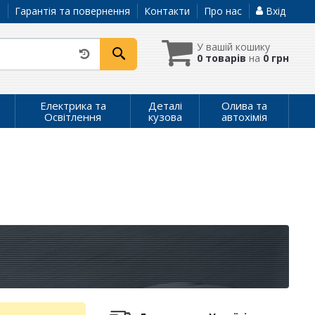
а
Гарантія та повернення
Контакти
Про нас
Вхід
У вашій кошику
0 товарів
на
0 грн
Електрика та
Деталі
Олива та
Освітлення
кузова
автохімія