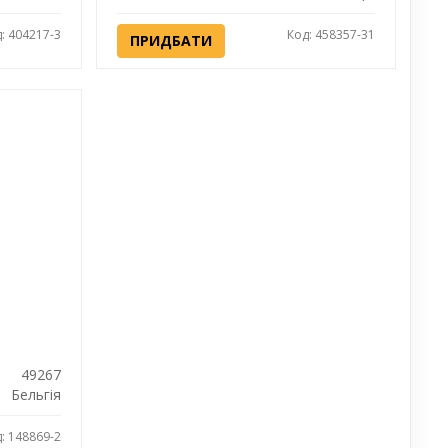
: 404217-3
Код: 458357-31
ПРИДБАТИ
49267
Бельгія
: 148869-2