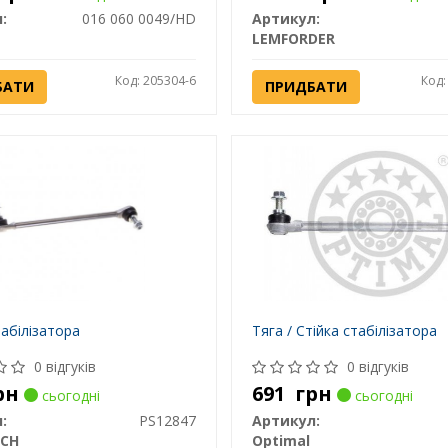
:
016 060 0049/HD
Артикул:
LEMFORDER
Код: 205304-6
Код:
БАТИ
ПРИДБАТИ
табілізатора
Тяга / Стійка стабілізатора
0 відгуків
0 відгуків
рн
691
грн
сьогодні
сьогодні
:
PS12847
Артикул:
ECH
Optimal