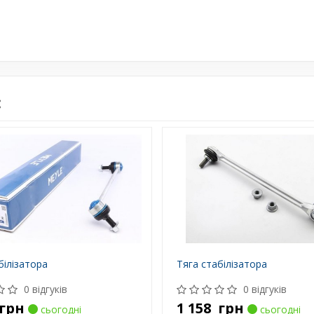
:
білізатора
Тяга стабілізатора
0 відгуків
0 відгуків
грн
1 158
грн
сьогодні
сьогодні