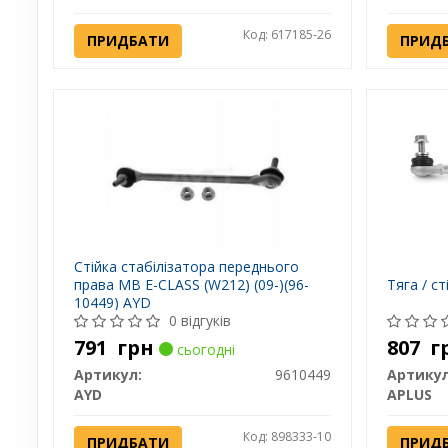
Код: 617185-26
ПРИДБАТИ
ПРИД
Стійка стабілізатора переднього
права MB E-CLASS (W212) (09-)(96-
Тяга / ст
10449) AYD
0 відгуків
791
грн
807
г
сьогодні
Артикул:
9610449
Артикул
AYD
APLUS
Код: 898333-10
ПРИДБАТИ
ПРИД