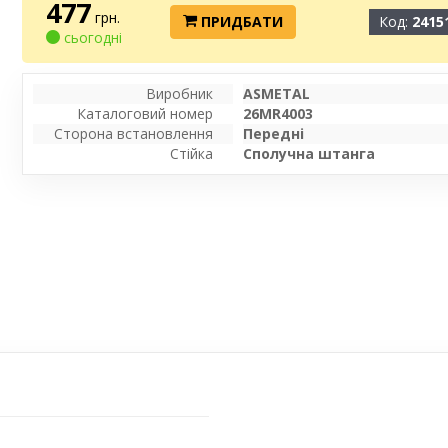
477
грн.
ПРИДБАТИ
Код:
2415
сьогодні
Виробник
ASMETAL
Каталоговий номер
26MR4003
Сторона встановлення
Передні
Стійка
Сполучна штанга