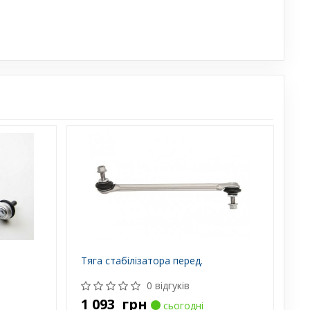
Тяга стабілізатора перед.
0 відгуків
1 093
грн
сьогодні