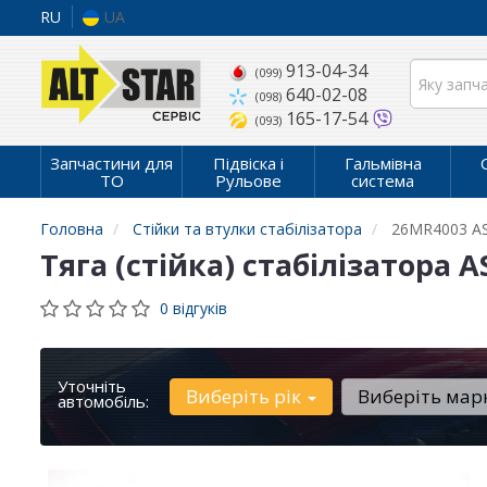
RU
UA
913-04-34
(099)
640-02-08
(098)
165-17-54
(093)
Запчастини для
Підвіска і
Гальмівна
ТО
Рульове
система
Головна
Стійки та втулки стабілізатора
26MR4003 A
Тяга (стійка) стабілізатора
0 відгуків
Уточніть
Виберіть рік
Виберіть мар
автомобіль: