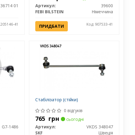
36714 01
Артикул:
39600
FEBI BILSTEIN
Німеччина
 205146-41
Код: 907533-41
ПРИДБАТИ
Стабілізатор (стійки)
0 відгуків
765
грн
сьогодні
G7-1486
Артикул:
VKDS 348047
SKF
Швеція