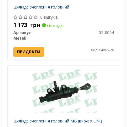
Циліндр зчеплення головний
0 відгуків
1 173
грн
сьогодні
Артикул:
55-0094
Metelli
Код: 64865-20
ПРИДБАТИ
Циліндр зчеплення головний MB (вир-во LPR)