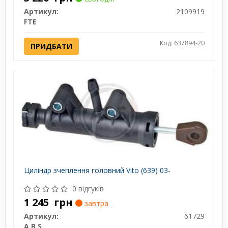
Артикул:
2109919
FTE
Код: 637894-20
ПРИДБАТИ
Циліндр зчеплення головний Vito (639) 03-
0 відгуків
1 245
грн
завтра
Артикул:
61729
A.B.S.