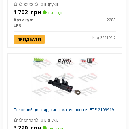
0 відгуків
1 702
грн
сьогодні
Артикул:
2288
LPR
Код: 325192-7
ПРИДБАТИ
Головний циліндр, система зчеплення FTE 2109919
0 відгуків
3 220
грн
сьогодні