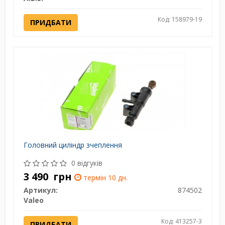
Код: 158979-19
ПРИДБАТИ
Головний цилiндр зчеплення
0 відгуків
3 490
грн
термін 10 дн.
Артикул:
874502
Valeo
Код: 413257-3
ПРИДБАТИ