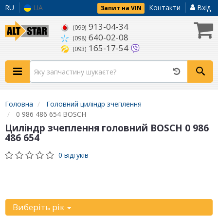
RU
UA
Контакти
Вхід
Запит на VIN
913-04-34
(099)
640-02-08
(098)
165-17-54
(093)
Головна
Головний циліндр зчеплення
0 986 486 654 BOSCH
Циліндр зчеплення головний BOSCH 0 986
486 654
0 відгуків
Уточніть
автомобіль:
Виберіть рік