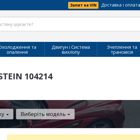
Доставка і оплат
Запит на VIN
Охолодження та
Двигун і Система
Зчеплення та
опалення
вихлопу
трансмісія
STEIN 104214
ку
Виберіть модель