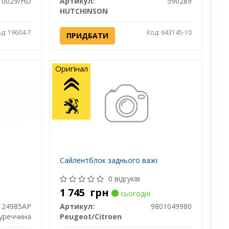
0 0029/HD
Артикул:
590289
HUTCHINSON
д: 19604-7
Код: 643145-10
ПРИДБАТИ
Оригінал
Сайлентблок заднього важі
0 відгуків
1 745
грн
сьогодні
24985AP
Артикул:
9801049980
уреччина
Peugeot/Citroen