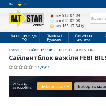
RU
UA
913-04-34
(099)
640-02-08
(098)
165-17-54
(093)
Запчастини для
Підвіска і
Гальмівна
ТО
Рульове
система
Головна
Сайлентблоки
104214 FEBI BILSTEIN
Сайлентблок важіля FEBI BIL
0 відгуків
Уточніть
Виберіть рік
Виберіть мар
автомобіль: