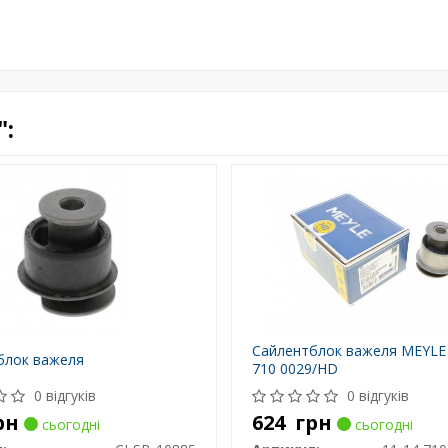
":
Сайлентблок важеля MEYLE 
блок важеля
710 0029/HD
0 відгуків
0 відгуків
рн
624
грн
сьогодні
сьогодні