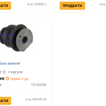
Код: 230880-2
Код:
БАТИ
ПРИДБАТИ
блок важеля
0 відгуків
рн
термін 2 дн.
:
TD1825W
Код: 490940-40
БАТИ