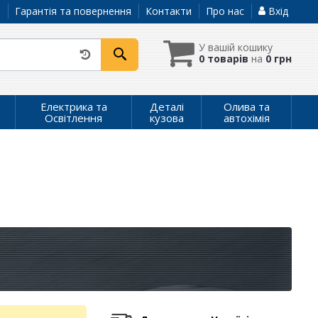
а
Гарантія та повернення
Контакти
Про нас
Вхід
У вашій кошику
0 товарів
на
0 грн
Електрика та
Деталі
Олива та
Освітлення
кузова
автохімія