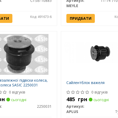
:
CI-SB-10885
Артикул:
11-14 71
MEYLE
Код: 491673-6
Ко
БАТИ
ПРИДБАТИ
езалежної підвіски колеса,
Сайлентблок важеля
 колеса SASIC 2250031
0 відгуків
0 відгуків
рн
485
грн
сьогодні
сьогодні
:
2250031
Артикул:
APLUS
Т