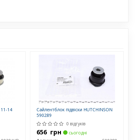
11-14
Сайлентблок підвіски HUTCHINSON
590289
0 відгуків
656
грн
сьогодні