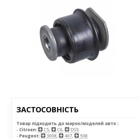
ЗАСТОСОВНІСТЬ
Товар підходить до марок/моделей авто :
-
Citroen:
C5
,
C6
,
DS5
-
Peugeot:
3008
,
407
,
508