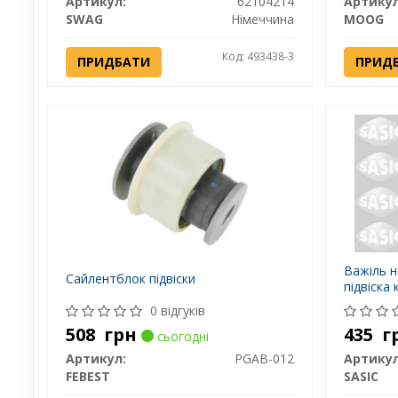
Артикул:
62104214
Артикул
SWAG
Німеччина
MOOG
Код: 493438-3
ПРИДБАТИ
ПРИД
Важіль н
Сайлентблок підвіски
підвіска
0 відгуків
508
грн
435
г
сьогодні
Артикул:
PGAB-012
Артикул
FEBEST
SASIC