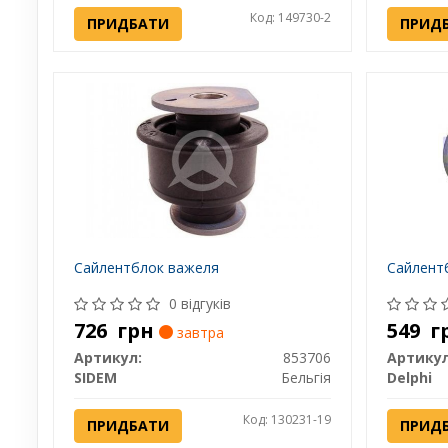
Код: 149730-2
ПРИДБАТИ
ПРИД
Сайлентблок важеля
Сайлент
0 відгуків
726
грн
549
г
завтра
Артикул:
853706
Артикул
SIDEM
Бельгія
Delphi
Код: 130231-19
ПРИДБАТИ
ПРИД