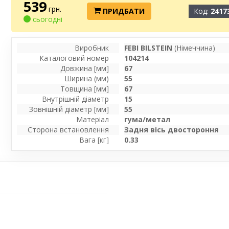
539
грн.
ПРИДБАТИ
Код:
2417
сьогодні
Виробник
FEBI BILSTEIN
(Німеччина)
Каталоговий номер
104214
Довжина [мм]
67
Ширина (мм)
55
Товщина [мм]
67
Внутрішній діаметр
15
Зовнішній діаметр [мм]
55
Матеріал
гума/метал
Сторона встановлення
Задня вісь двостороння
Вага [кг]
0.33