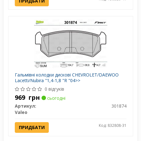
ПРИДБАТИ
Гальмівні колодки дискові CHEVROLET/DAEWOO
Lacetti/Nubira "1,4-1,8 "R "04>>
0 відгуків
969
грн
сьогодні
Артикул:
301874
Valeo
Код: 832808-31
ПРИДБАТИ