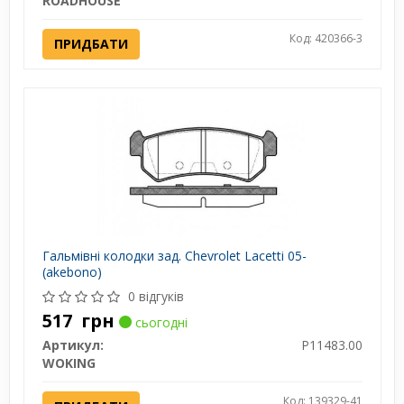
ROADHOUSE
Код: 420366-3
ПРИДБАТИ
Гальмівні колодки зад. Chevrolet Lacetti 05-
(akebono)
0 відгуків
517
грн
сьогодні
Артикул:
P11483.00
WOKING
Код: 139329-41