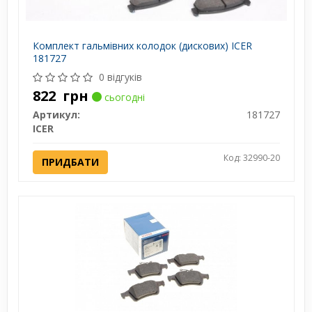
Комплект гальмівних колодок (дискових) ICER
181727
0 відгуків
822
грн
сьогодні
Артикул:
181727
ICER
Код: 32990-20
ПРИДБАТИ