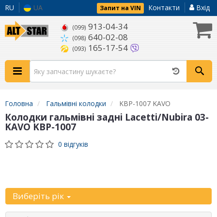
RU
UA
Контакти
Вхід
Запит на VIN
913-04-34
(099)
640-02-08
(098)
165-17-54
(093)
Головна
Гальмівні колодки
KBP-1007 KAVO
Колодки гальмівні задні Lacetti/Nubira 03-
KAVO KBP-1007
0 відгуків
Уточніть
автомобіль:
Виберіть рік