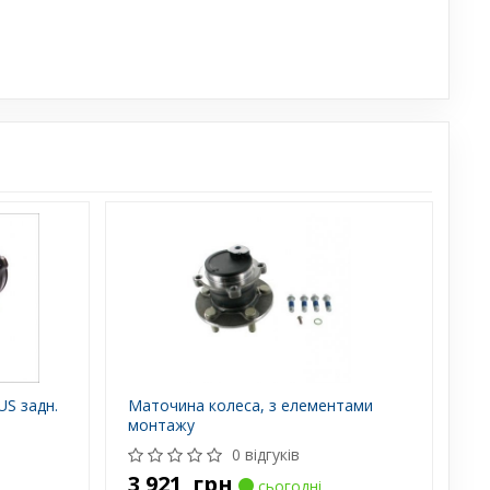
US задн.
Маточина колеса, з елементами
монтажу
0 відгуків
3 921
грн
сьогодні