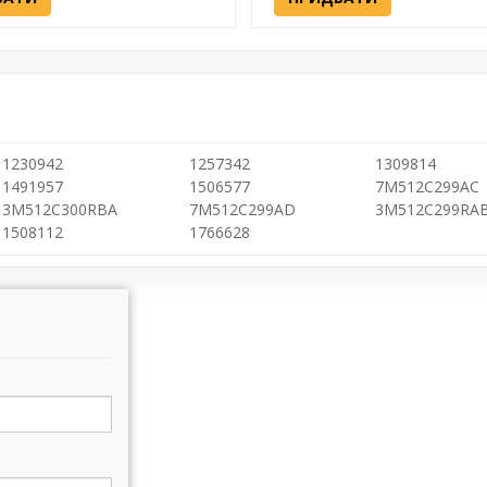
1230942
1257342
1309814
1491957
1506577
7M512C299AC
3M512C300RBA
7M512C299AD
3M512C299RA
1508112
1766628