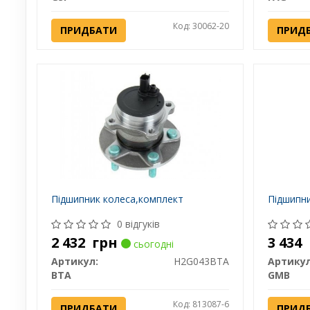
Код: 30062-20
ПРИДБАТИ
ПРИД
Підшипник колеса,комплект
Підшипн
0 відгуків
2 432
грн
3 434
сьогодні
Артикул:
H2G043BTA
Артикул
BTA
GMB
Код: 813087-6
ПРИДБАТИ
ПРИД