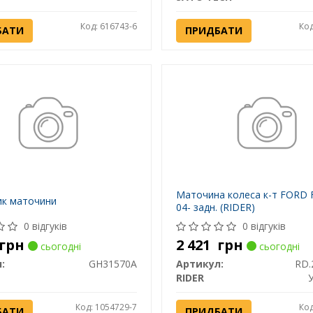
Код: 616743-6
Код
БАТИ
ПРИДБАТИ
Маточина колеса к-т FORD
ик маточини
04- задн. (RIDER)
0 відгуків
0 відгуків
грн
2 421
грн
сьогодні
сьогодні
:
GH31570A
Артикул:
RD.
RIDER
Код: 1054729-7
Код
БАТИ
ПРИДБАТИ