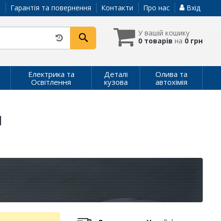
а
Гарантія та повернення
Контакти
Про нас
Вхід
У вашій кошику
0 товарів
на
0 грн
Електрика та
Деталі
Олива та
Освітлення
кузова
автохімія
1