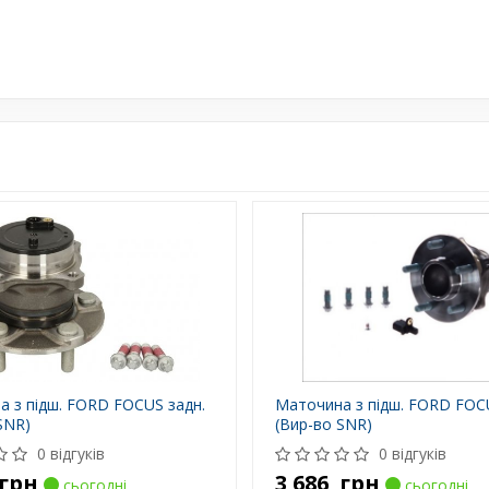
 з підш. FORD FOCUS задн.
Маточина з підш. FORD FOC
SNR)
(Вир-во SNR)
0 відгуків
0 відгуків
грн
3 686
грн
сьогодні
сьогодні