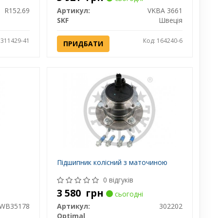
R152.69
Артикул:
VKBA 3661
SKF
Швеція
 311429-41
Код: 164240-6
ПРИДБАТИ
Підшипник колісний з маточиною
0 відгуків
3 580
грн
сьогодні
WB35178
Артикул:
302202
Optimal