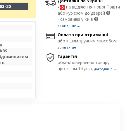
Доставка по Україні
83-20
-
на відділення Нової Пошти
або кур'єром до дверей
- самовивіз у Київ
докладніше →
Оплата при отриманні
або іншим зручним способом,
у
докладніше →
ABS
Гарантія
 підшипником
ить
обмін/повернення товару
протягом 14 днів,
докладніше →