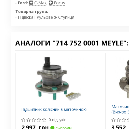
-
Ford:
C-Max
,
Focus
Товарна група:
- Підвіска і Рульове
Ступиця
АНАЛОГИ "714 752 0001 MEYLE":
Маточина
Підшипник колісний з маточиною
(Вир-во 
0 відгуків
2 997
грн
3 552
сьогодні