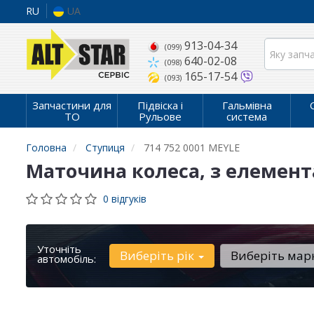
RU
UA
913-04-34
(099)
640-02-08
(098)
165-17-54
(093)
Запчастини для
Підвіска і
Гальмівна
ТО
Рульове
система
Головна
Ступиця
714 752 0001 MEYLE
Маточина колеса, з елемент
0 відгуків
Уточніть
Виберіть рік
Виберіть мар
автомобіль: