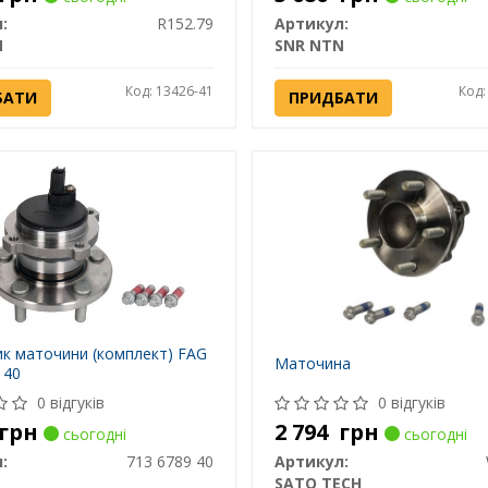
:
R152.79
Артикул:
N
SNR NTN
Код: 13426-41
Код:
БАТИ
ПРИДБАТИ
к маточини (комплект) FAG
Маточина
 40
0 відгуків
0 відгуків
грн
2 794
грн
сьогодні
сьогодні
:
713 6789 40
Артикул:
SATO TECH