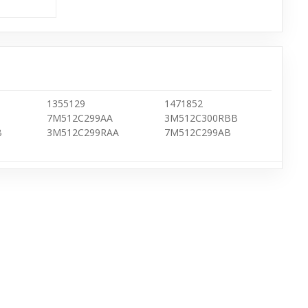
1355129
1471852
7M512C299AA
3M512C300RBB
B
3M512C299RAA
7M512C299AB