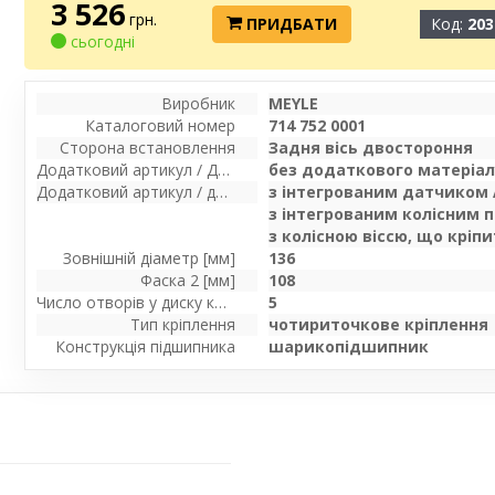
3 526
грн.
ПРИДБАТИ
Код:
203
сьогодні
Виробник
MEYLE
Каталоговий номер
714 752 0001
Сторона встановлення
Задня вісь двостороння
Додатковий артикул / Додаткова інформація
без додаткового матеріал
Додатковий артикул / додаткова інформація 2
з інтегрованим датчиком 
з інтегрованим колісним
з колісною віссю, що кріп
Зовнішній діаметр [мм]
136
Фаска 2 [мм]
108
Число отворів у диску колеса
5
Тип кріплення
чотириточкове кріплення
Конструкція підшипника
шарикопідшипник