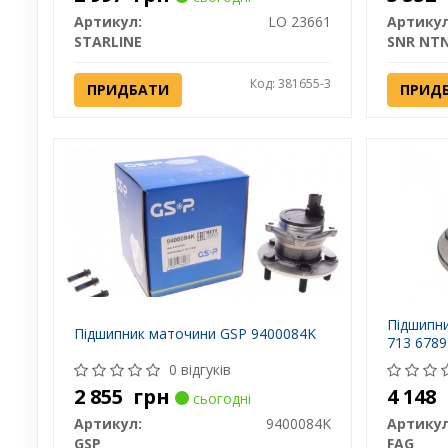
Артикул:
LO 23661
Артикул
STARLINE
SNR NT
Код: 381655-3
ПРИДБАТИ
ПРИД
Підшипни
Підшипник маточини GSP 9400084K
713 6789
0 відгуків
2 855
грн
4 148
сьогодні
Артикул:
9400084K
Артикул
GSP
FAG