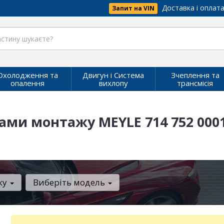
Доставка і оплат
Запит на VIN
Охолодження та
Двигун і Система
Зчеплення та
опалення
вихлопу
трансмісія
ами монтажу MEYLE 714 752 000
ку
Виберіть модель