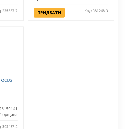
: 235887-7
Код: 381268-3
ПРИДБАТИ
 FOCUS
26150141
Угорщина
: 305487-2