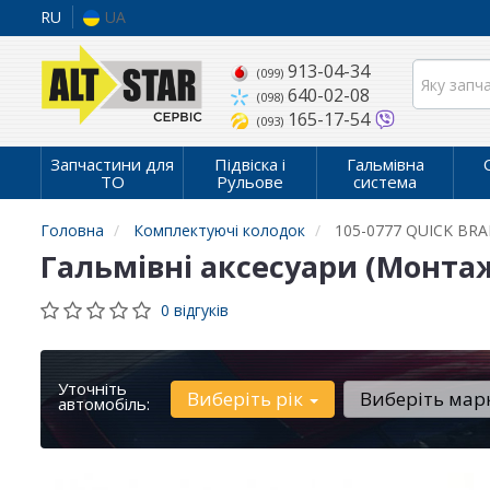
RU
UA
913-04-34
(099)
640-02-08
(098)
165-17-54
(093)
Запчастини для
Підвіска і
Гальмівна
ТО
Рульове
система
Головна
Комплектуючі колодок
105-0777 QUICK BRA
Гальмівні аксесуари (Монта
0 відгуків
Уточніть
Виберіть рік
Виберіть мар
автомобіль: