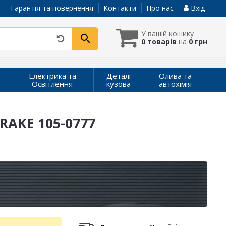
а
Гарантія та повернення
Контакти
Про нас
Вхід
У вашій кошику
0 товарів
на
0 грн
Електрика та
Деталі
Олива та
Освітлення
кузова
автохімія
RAKE 105-0777