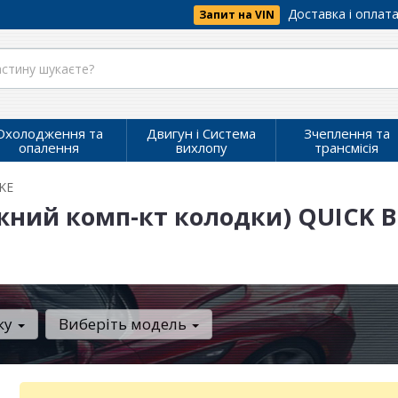
Доставка і оплат
Запит на VIN
Охолодження та
Двигун і Система
Зчеплення та
опалення
вихлопу
трансмісія
KE
жний комп-кт колодки) QUICK B
ку
Виберіть модель