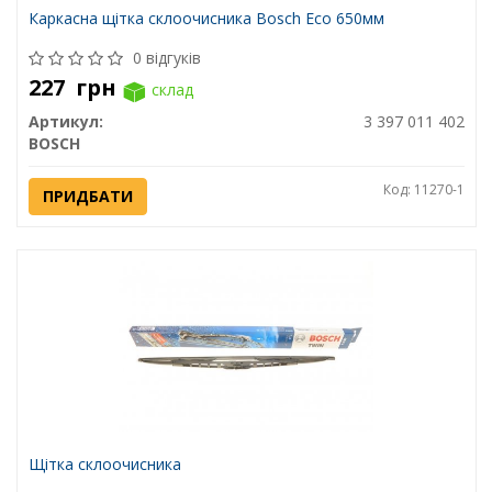
Каркасна щітка склоочисника Bosch Eco 650мм
0 відгуків
227
грн
склад
Артикул:
3 397 011 402
BOSCH
Код: 11270-1
ПРИДБАТИ
Щітка склоочисника