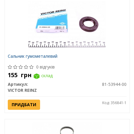
Сальник гумометалевий
0 відгуків
155
грн
склад
Артикул:
81-53944-00
VICTOR REINZ
Код: 356841-1
ПРИДБАТИ