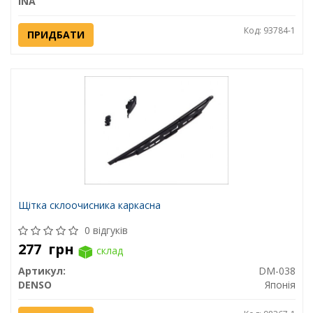
INA
Код: 93784-1
ПРИДБАТИ
Щітка склоочисника каркасна
0 відгуків
277
грн
склад
Артикул:
DM-038
DENSO
Японія