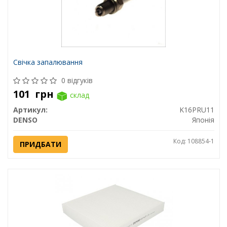
Свічка запалювання
0 відгуків
101
грн
склад
Артикул:
K16PRU11
DENSO
Японія
Код: 108854-1
ПРИДБАТИ