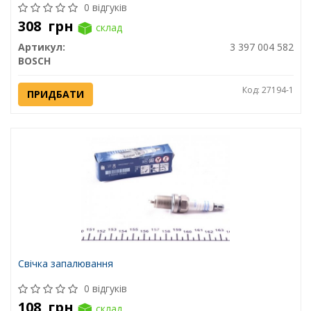
0 відгуків
308
грн
склад
Артикул:
3 397 004 582
BOSCH
Код: 27194-1
ПРИДБАТИ
Свічка запалювання
0 відгуків
108
грн
склад