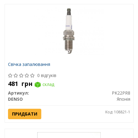
Свічка запалювання
0 відгуків
481
грн
склад
Артикул:
PK22PR8
DENSO
Японія
Код: 108821-1
ПРИДБАТИ