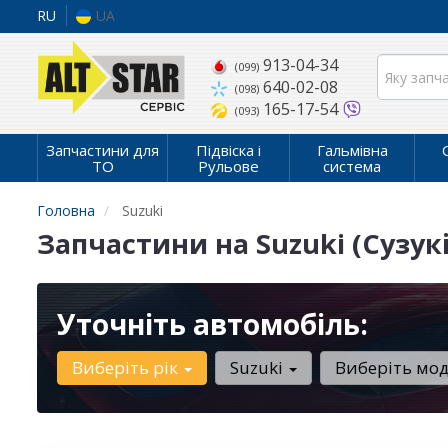
RU
UA
913-04-34
(099)
640-02-08
(098)
165-17-54
(093)
Запчастини для
Підвіска і
Гальмівна
ТО
Рульове
система
Головна
Suzuki
Запчастини на Suzuki (Сузукі
Уточніть автомобіль:
Виберіть рік
Suzuki
Виберіть мо