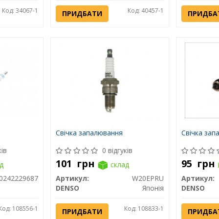
Код: 34067-1
Код: 40457-1
ПРИДБАТИ
ПРИДБА
Свічка запалювання
Свічка зап
ків
0 відгуків
101
грн
95
грн
д
склад
0242229687
Артикул:
W20EPRU
Артикул:
DENSO
Японія
DENSO
Код: 108556-1
Код: 108833-1
ПРИДБАТИ
ПРИДБА