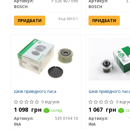
Артикул:
F 026 407 096
Артикул:
3 
BOSCH
BOSCH
Код: 6610-1
ПРИДБАТИ
ПРИДБАТИ
Шків привідного паса
Шків привідного пас
0 відгуків
0 відгу
1 098
грн
1 067
грн
склад
ск
Артикул:
535 0194 10
Артикул:
INA
INA