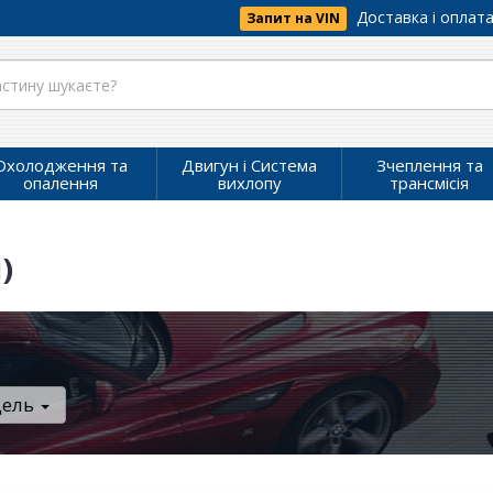
Доставка і оплат
Запит на VIN
Охолодження та
Двигун і Система
Зчеплення та
опалення
вихлопу
трансмісія
)
дель