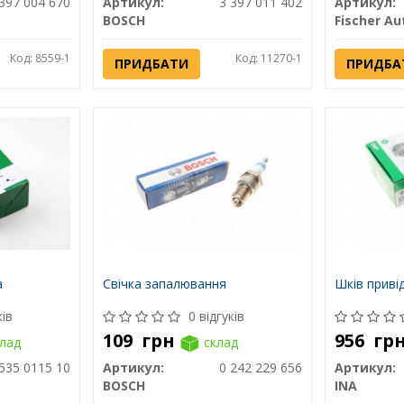
397 004 670
Артикул:
3 397 011 402
Артикул:
BOSCH
Fischer Au
Код: 8559-1
Код: 11270-1
ПРИДБАТИ
ПРИДБА
а
Свічка запалювання
Шків приві
ків
0 відгуків
109
грн
956
гр
лад
склад
535 0115 10
Артикул:
0 242 229 656
Артикул:
BOSCH
INA