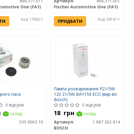
866.371.011
Артикул:
866.371.001
tomotive One (FA1)
Fischer Automotive One (FA1)
Код: 17902-1
Код: 29747-1
ТИ
ПРИДБАТИ
Лампа розжарювання P21/5W
дного паса
12V 21/5W BAY15d ECO (вир-во
Bosch)
0 відгуків
0 відгуків
н
18
грн
склад
склад
535 0063 10
Артикул:
1 987 302 814
BOSCH