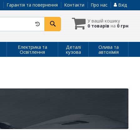
а
Гарантія та повернення
Контакти
Про нас
Вхід
У вашій кошику
0 товарів
на
0 грн
Електрика та
Деталі
Олива та
Освітлення
кузова
автохімія