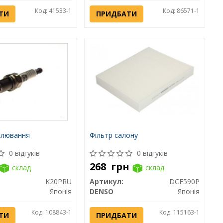
Код: 41533-1
Код: 86571-1
ТИ
ПРИДБАТИ
алювання
Фільтр салону
0 відгуків
0 відгуків
268
грн
склад
склад
K20PRU
Артикул:
DCF590P
Японія
DENSO
Японія
Код: 108843-1
Код: 115163-1
ТИ
ПРИДБАТИ