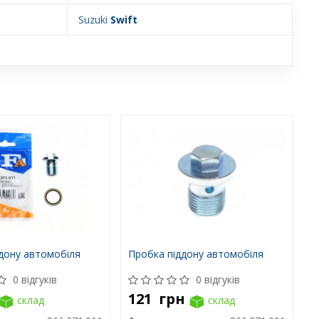
Suzuki
Swift
дону автомобіля
Пробка піддону автомобіля
0 відгуків
0 відгуків
121
грн
склад
склад