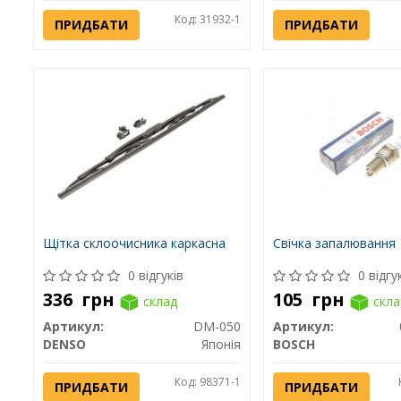
Код: 31932-1
ПРИДБАТИ
ПРИДБАТИ
Щітка склоочисника каркасна
Свічка запалювання
0 відгуків
0 відгу
336
грн
105
грн
склад
скла
Артикул:
DM-050
Артикул:
DENSO
Японія
BOSCH
Код: 98371-1
ПРИДБАТИ
ПРИДБАТИ