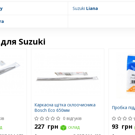
ny
Suzuki
Liana
ra
для Suzuki
Каркасна щітка склоочисника
Пробка під
Bosch Eco 650мм
ків
0 відгуків
227
грн
93
грн
д
склад