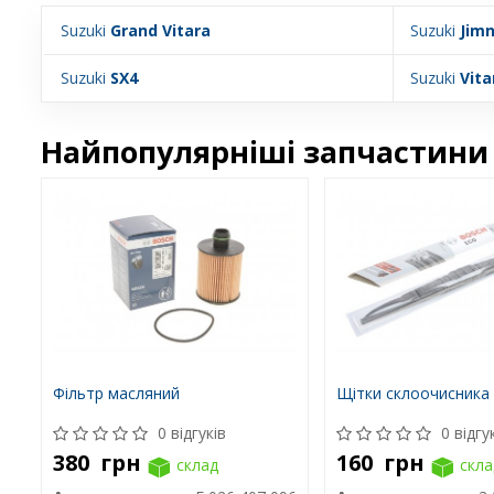
Suzuki
Grand Vitara
Suzuki
Jim
Suzuki
SX4
Suzuki
Vita
Найпопулярніші запчастини 
Фільтр масляний
Щітки склоочисника
0 відгуків
0 відгу
380
грн
160
грн
склад
скла