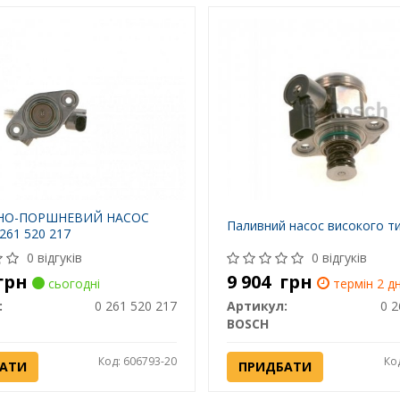
НО-ПОРШНЕВИЙ НАСОС
Паливний насос високого т
261 520 217
0 відгуків
0 відгуків
грн
9 904
грн
сьогодні
термін 2 дн
:
0 261 520 217
Артикул:
0 2
BOSCH
Код: 606793-20
Ко
АТИ
ПРИДБАТИ