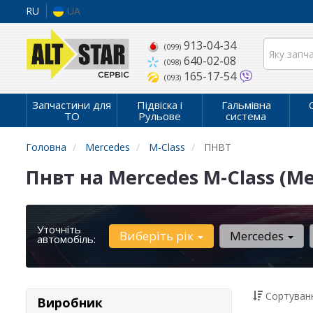
RU
UA
913-04-34
(099)
640-02-08
(098)
165-17-54
(093)
Запчастини для
Підвіска і
Гальмівна
ТО
Рульове
система
Головна
Mercedes
M-Class
ПНВТ
Пнвт на Mercedes M-Class (М
Уточніть
Виберіть рік
Mercedes
автомобіль:
Сортуванн
Виробник