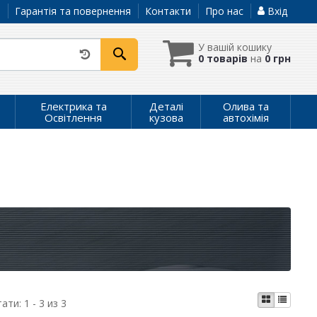
а
Гарантія та повернення
Контакти
Про нас
Вхід
У вашій кошику
0 товарів
на
0 грн
Електрика та
Деталі
Олива та
Освітлення
кузова
автохімія
тати:
1 - 3 из 3