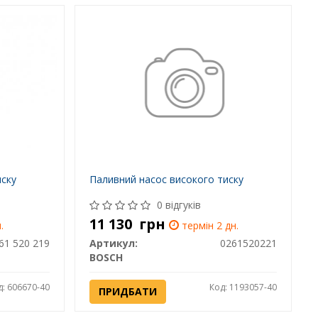
иску
Паливний насос високого тиску
0 відгуків
11 130
грн
.
термін 2 дн.
61 520 219
Артикул:
0261520221
BOSCH
д: 606670-40
Код: 1193057-40
ПРИДБАТИ