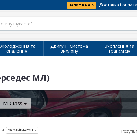
Доставка і оплат
Запит на VIN
Охолодження та
Двигун і Система
Зчеплення та
опалення
вихлопу
трансмісія
ерседес МЛ)
M-Class
я:
за рейтингом
Резуль