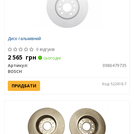
Диск гальмівний
0 відгуків
2 565
грн
сьогодні
Артикул:
0986479735
BOSCH
Код: 522618-7
ПРИДБАТИ