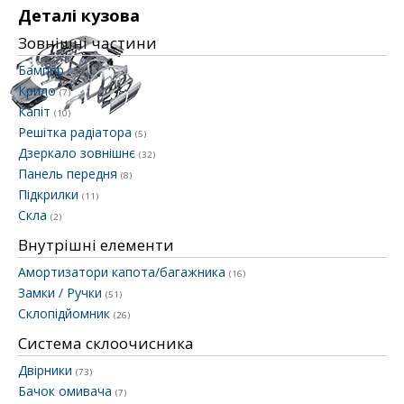
Деталі кузова
Зовнішні частини
Бампер
(44)
Крило
(7)
Капіт
(10)
Решітка радіатора
(5)
Дзеркало зовнішнє
(32)
Панель передня
(8)
Підкрилки
(11)
Скла
(2)
Внутрішні елементи
Амортизатори капота/багажника
(16)
Замки / Ручки
(51)
Склопідйомник
(26)
Система склоочисника
Двірники
(73)
Бачок омивача
(7)