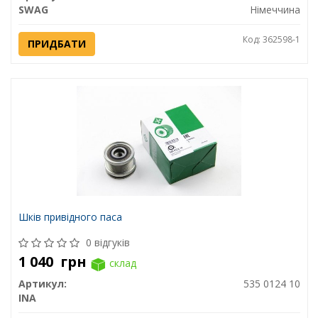
SWAG
Німеччина
Код: 362598-1
ПРИДБАТИ
Шків привідного паса
0 відгуків
1 040
грн
склад
Артикул:
535 0124 10
INA