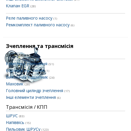
Клапан EGR
(28)
Реле паливного насосу
(1)
Ремкомплект паливного насосу
(6)
Зчеплення та трансмісія
Зчеплення
Комплект зчеплення
(51)
Корзина зчеплення
(1)
Вижимний підшипник
(24)
Маховик
(28)
Головний циліндр зчеплення
(17)
Інші елементи зчеплення
(6)
Трансмісія / КПП
ШРУС
(83)
Напіввісь
(15)
Пильовик ШРУСу
(123)