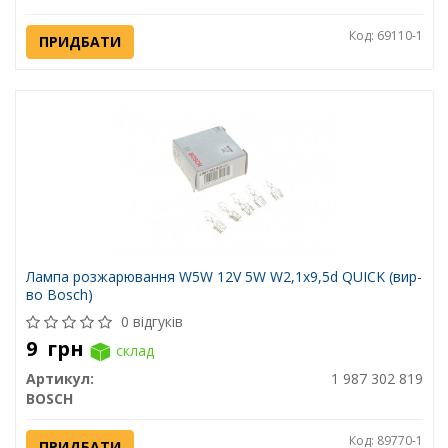
Код: 69110-1
ПРИДБАТИ
Лампа розжарювання W5W 12V 5W W2,1x9,5d QUICK (вир-
во Bosch)
0 відгуків
9
грн
склад
Артикул:
1 987 302 819
BOSCH
Код: 89770-1
ПРИДБАТИ