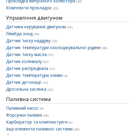
Прокладка випускного колектора
(42)
Комплекти прокладок
(29)
Управління двигуном
Датчики керування двигуном
(55)
Лямбда зонд
(79)
Датчик тиску наддуву
(33)
Датчик температури охолоджувальної рідини
(39)
Датчик тиску масла
(77)
Датчик колінвалу
(53)
Датчик распредвала
(51)
Датчик температури оливи
(4)
Датчик детонації
(15)
Дросельна заслінка
(22)
Паливна система
Паливний насос
(9)
Форсунки паливні
(26)
Карбюратор та комплектуючі
(5)
Інші елементи паливної системи
(29)