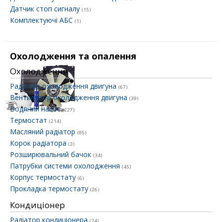
Датчик стоп сигналу
(15)
Комплектуючі АБС
(1)
Охолодження та опалення
Охолодження
Радіатор охолодження двигуна
(67)
Вентилятор охолодження двигуна
(39)
Водяний насос
(227)
Термостат
(214)
Масляний радіатор
(85)
Корок радіатора
(3)
Розширювальний бачок
(34)
Патрубки системи охолодження
(45)
Корпус термостату
(6)
Прокладка термостату
(26)
Кондиціонер
Радіатор кондиціонера
(24)