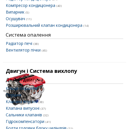
Компресор кондиціонера
(40)
Випарник
(5)
Осушувач
(11)
Розширювальний клапан кондиціонера
(14)
Система опалення
Радіатор печі
(38)
Вентилятор пічки
(45)
Двигун і Система вихлопу
Деталі двигуна
Кільця поршневі
(73)
Поршня
(62)
Клапана впускні
(38)
Клапана випускні
(37)
Сальники клапанів
(32)
Гідрокомпенсатори
(41)
Болти головки блоку циліндрів
(21)