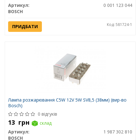
Артикул:
0 001 123 044
BOSCH
Код: 581724-1
ПРИДБАТИ
Лампа розжарювання C5W 12V 5W SV8,5 (38мм) (вир-во
Bosch)
0 відгуків
13
грн
склад
Артикул:
1 987 302 810
BOSCH