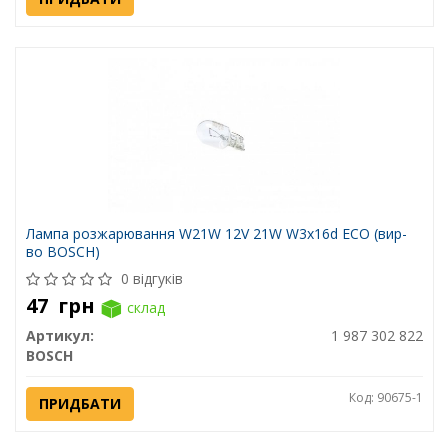
Лампа розжарювання W21W 12V 21W W3x16d ECO (вир-
во BOSCH)
0 відгуків
47
грн
склад
Артикул:
1 987 302 822
BOSCH
Код: 90675-1
ПРИДБАТИ