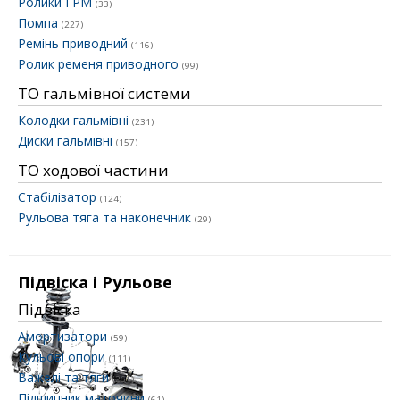
Ролики ГРМ
(33)
Помпа
(227)
Ремінь приводний
(116)
Ролик ременя приводного
(99)
ТО гальмівної системи
Колодки гальмівні
(231)
Диски гальмівні
(157)
ТО ходової частини
Стабілізатор
(124)
Рульова тяга та наконечник
(29)
Підвіска і Рульове
Підвіска
Амортизатори
(59)
Кульові опори
(111)
Важелі та тяги
(261)
Підшипник маточини
(61)