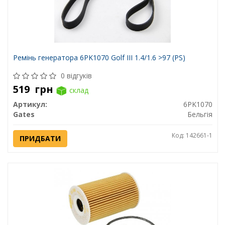
Ремінь генератора 6PK1070 Golf III 1.4/1.6 >97 (PS)
0 відгуків
519
грн
склад
Артикул:
6PK1070
Gates
Бельгія
Код: 142661-1
ПРИДБАТИ