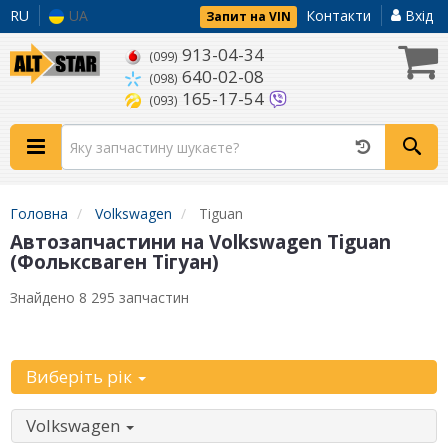
RU
UA
Контакти
Вхід
Запит на VIN
913-04-34
(099)
640-02-08
(098)
165-17-54
(093)
Головна
Volkswagen
Tiguan
Автозапчастини на Volkswagen Tiguan
(Фольксваген Тігуан)
Знайдено 8 295 запчастин
Уточніть автомобіль:
Виберіть рік
Volkswagen