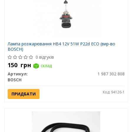
Лампа розжарювання HB4 12V 51W P22d ECO (вир-во
BOSCH)
0 відгуків
150
грн
склад
Артикул:
1 987 302 808
BOSCH
Код: 94126-1
ПРИДБАТИ