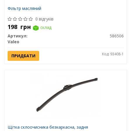
Фільтр масляний
0 відгуків
198
грн
склад
Артикул:
586506
Valeo
Код: 93408-1
ПРИДБАТИ
Щітка склоочисника безкаркасна, задня