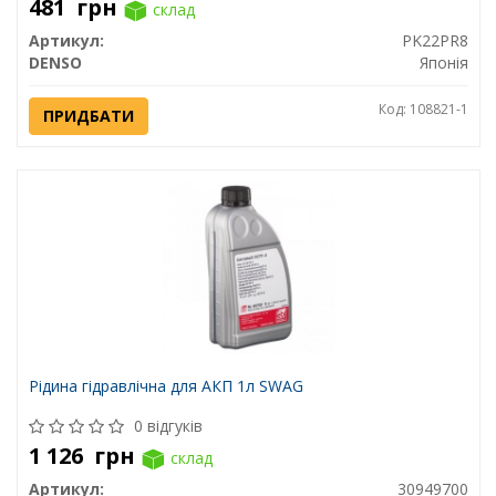
481
грн
склад
Артикул:
PK22PR8
DENSO
Японія
Код: 108821-1
ПРИДБАТИ
Рідина гідравлічна для АКП 1л SWAG
0 відгуків
1 126
грн
склад
Артикул:
30949700