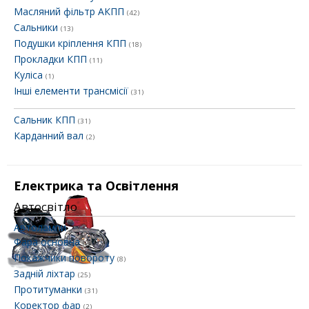
Масляний фільтр АКПП
(42)
Сальники
(13)
Подушки кріплення КПП
(18)
Прокладки КПП
(11)
Куліса
(1)
Інші елементи трансмісії
(31)
Сальник КПП
(31)
Карданний вал
(2)
Електрика та Освітлення
Автосвітло
Автолампи
Фара основна
(26)
Покажчики повороту
(8)
Задній ліхтар
(25)
Протитуманки
(31)
Коректор фар
(2)