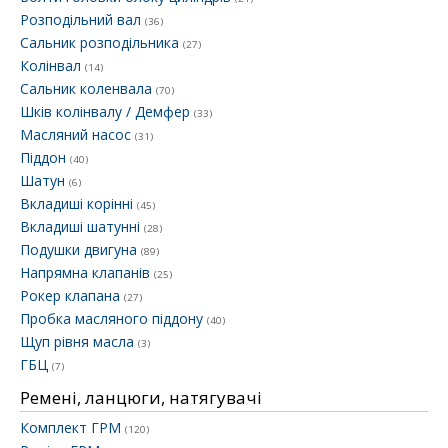
Розподільний вал
(36)
Сальник розподільника
(27)
Колінвал
(14)
Сальник коленвала
(70)
Шків колінвалу / Демфер
(33)
Масляний насос
(31)
Піддон
(40)
Шатун
(6)
Вкладиші корінні
(45)
Вкладиші шатунні
(28)
Подушки двигуна
(89)
Напрямна клапанів
(25)
Рокер клапана
(27)
Пробка масляного піддону
(40)
Щуп рівня масла
(3)
ГБЦ
(7)
Ремені, ланцюги, натягувачі
Комплект ГРМ
(120)