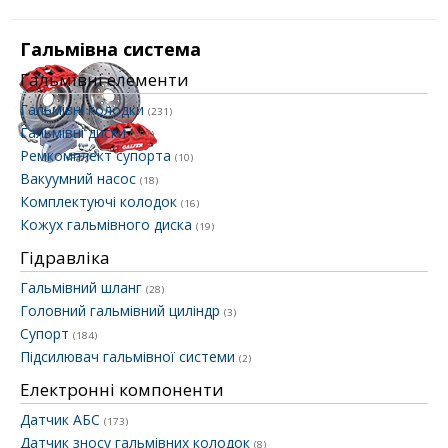
Гальмівна система
Гальмівні елементи
Гальмівні колодки
(231)
Гальмівні диски
(157)
Ремкомплект супорта
(10)
Вакуумний насос
(18)
Комплектуючі колодок
(16)
Кожух гальмівного диска
(19)
Гідравліка
Гальмівний шланг
(28)
Головний гальмівний циліндр
(3)
Супорт
(184)
Підсилювач гальмівної системи
(2)
Електронні компоненти
Датчик АБС
(173)
Датчик зносу гальмівних колодок
(8)