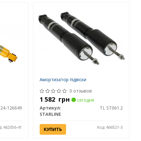
Амортизатор підвіски
0 отзывов
1 582
грн
сегодня
24-126649
Артикул:
TL ST061.2
STARLINE
д: 462056-41
Код: 466521-3
КУПИТЬ