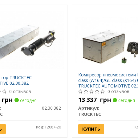
Компресор пневмосистеми
атор TRUCKTEC
class (W164)/GL-class (X164) 
VE 02.30.382
TRUCKTEC AUTOMOTIVE 02.
0 отзывов
0 отзывов
2
грн
13 337
грн
сегодня
сегодня
:
02.30.382
Артикул:
C
TRUCKTEC
Код: 12087-20
К
Ь
КУПИТЬ