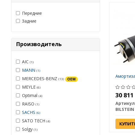
Передние
Задние
Производитель
AIC
(1)
MANN
(1)
Амортиза
MERCEDES-BENZ
OEM
(13)
MEYLE
(6)
30 81
Optimal
(4)
Артикул
RAISO
(1)
BILSTEIN
SACHS
(6)
SATO TECH
(4)
КУПИТ
Solgy
(1)