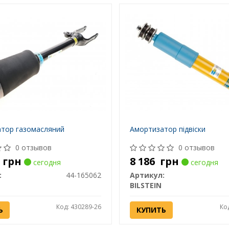
тор газомасляний
Амортизатор підвіски
0 отзывов
0 отзывов
1
грн
8 186
грн
сегодня
сегодня
:
44-165062
Артикул:
BILSTEIN
Код: 430289-26
Ко
Ь
КУПИТЬ