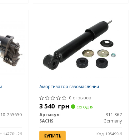
и
Амортизатор газомасляний
0 отзывов
3 540
грн
сегодня
10-255650
Артикул:
311 367
SACHS
Germany
д: 147701-26
Код: 195499-6
КУПИТЬ