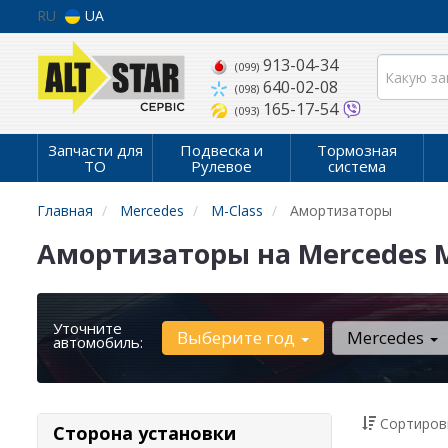
RU
UA
913-04-34
(099)
640-02-08
(098)
165-17-54
(093)
Запчасти для
Подвеска и
Тормозная
ТО
Рулевое
система
Главная
Mercedes
M-Class
Амортизаторы
Амортизаторы на Mercedes M
Уточните
Выберите год
Mercedes
автомобиль:
Сортиров
Сторона установки