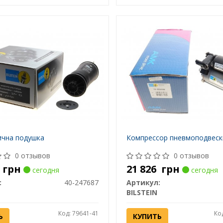
чна подушка
Компрессор пневмоподвеск
0 отзывов
0 отзывов
1
грн
21 826
грн
сегодня
сегодня
:
40-247687
Артикул:
BILSTEIN
Код: 79641-41
Ко
Ь
КУПИТЬ