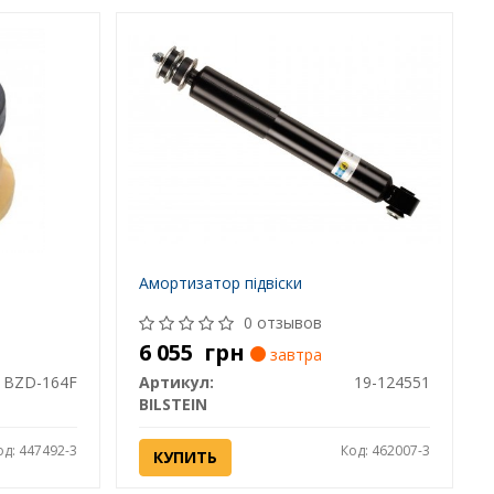
Амортизатор підвіски
0 отзывов
6 055
грн
завтра
BZD-164F
Артикул:
19-124551
BILSTEIN
од: 447492-3
Код: 462007-3
КУПИТЬ