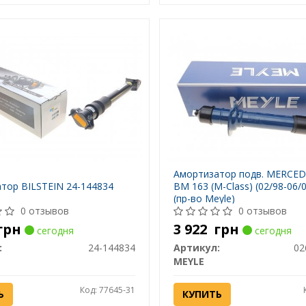
Амортизатор подв. MERCE
тор BILSTEIN 24-144834
BM 163 (M-Class) (02/98-06/0
(пр-во Meyle)
0 отзывов
0 отзывов
грн
3 922
грн
сегодня
сегодня
:
24-144834
Артикул:
02
MEYLE
Код: 77645-31
Ь
КУПИТЬ