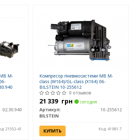
 MB M-
Компресор пневмосистеми MB M-
06-
class (W164)/GL-class (X164) 06-
30.940
BILSTEIN 10-255612
0 отзывов
21 339
грн
сегодня
02.30.940
Артикул:
10-255612
BILSTEIN
од: 21552-41
Код: 41981-7
КУПИТЬ