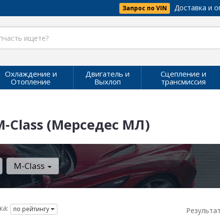
Доставка и о
Запрос по VIN
Охлаждение и
Двигатель и
Сцепление и
Отопление
Выхлоп
трансмиссия
-Class (Мерседес МЛ)
M-Class
ка:
по рейтингу
Результа