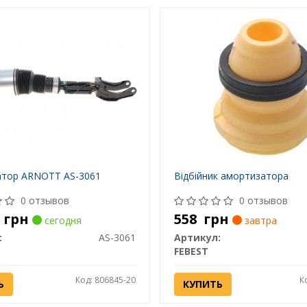
тор ARNOTT AS-3061
Відбійник амортизатора
0 отзывов
0 отзывов
6
грн
558
грн
сегодня
завтра
:
AS-3061
Артикул:
FEBEST
Код: 806845-20
К
Ь
КУПИТЬ