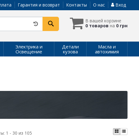
плата
Гарантия и возврат
Контакты
О нас
Вход
В вашей корзине
0 товаров
на
0 грн
Электрика и
Детали
Масла и
Освещение
кузова
автохимия
ты:
1 - 30 из 105