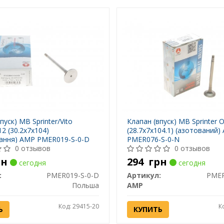
пуск) MB Sprinter/Vito
Клапан (впуск) MB Sprinter 
2 (30.2x7x104)
(28.7x7x104.1) (азотований)
ання) AMP PMER019-S-0-D
PMER076-S-0-N
0 отзывов
0 отзывов
рн
294
грн
сегодня
сегодня
:
PMER019-S-0-D
Артикул:
PMER
Польша
AMP
Код: 29415-20
К
Ь
КУПИТЬ