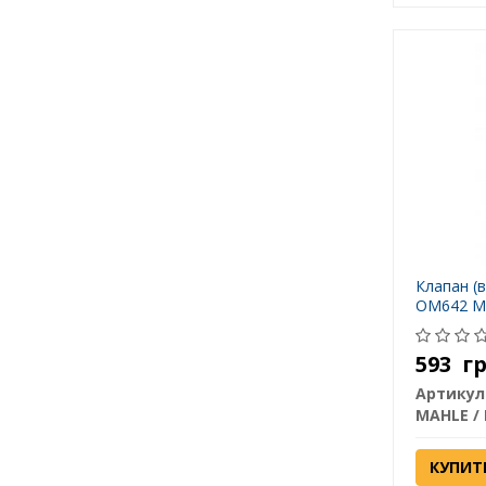
Клапан (в
OM642 MA
593
г
Артикул
MAHLE /
КУПИТ