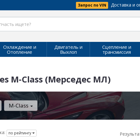
Доставка и о
Запрос по VIN
Охлаждение и
Двигатель и
Сцепление и
Отопление
Выхлоп
трансмиссия
es M-Class (Мерседес МЛ)
M-Class
ка:
по рейтингу
Результа