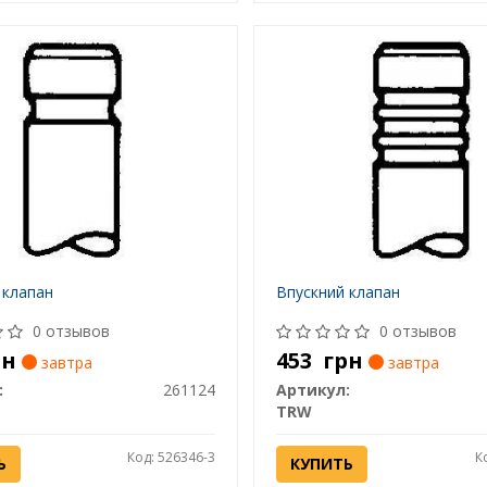
 клапан
Впускний клапан
0 отзывов
0 отзывов
рн
453
грн
завтра
завтра
:
261124
Артикул:
TRW
Код: 526346-3
К
Ь
КУПИТЬ