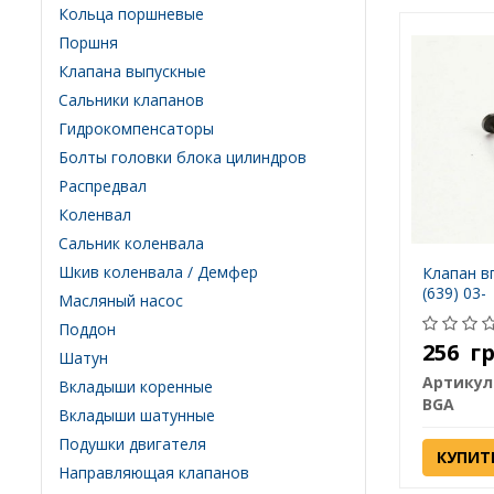
Кольца поршневые
Поршня
Клапана выпускные
Сальники клапанов
Гидрокомпенсаторы
Болты головки блока цилиндров
Распредвал
Коленвал
Сальник коленвала
Шкив коленвала / Демфер
Клапан вп
(639) 03-
Масляный насос
Поддон
256
г
Шатун
Артикул
Вкладыши коренные
BGA
Вкладыши шатунные
Подушки двигателя
КУПИТ
Направляющая клапанов