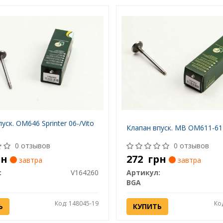
уск. ОМ646 Sprinter 06-/Vito
Клапан впуск. MB ОМ611-61
0 отзывов
0 отзывов
рн
272
грн
завтра
завтра
:
V164260
Артикул:
BGA
Код: 148045-19
Ко
Ь
КУПИТЬ